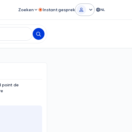
Zoeken
Instant gesprek
NL
d point de
re