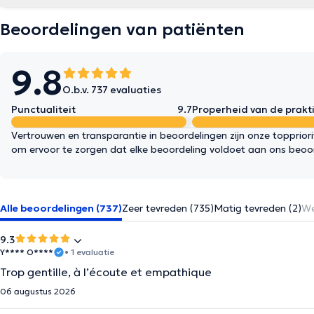
Beoordelingen van patiënten
9.8
O.b.v. 737 evaluaties
Punctualiteit
9.7
Properheid van de prakti
Vertrouwen en transparantie in beoordelingen zijn onze topprior
om ervoor te zorgen dat elke beoordeling voldoet aan ons beoo
Alle beoordelingen (737)
Zeer tevreden (735)
Matig tevreden (2)
We
9.3
Y**** O****
• 1 evaluatie
Trop gentille, à l’écoute et empathique
06 augustus 2026