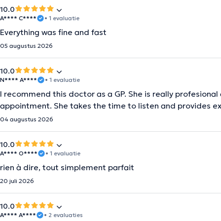
10.0
A**** C****
• 1 evaluatie
Everything was fine and fast
05 augustus 2026
10.0
N**** A****
• 1 evaluatie
I recommend this doctor as a GP. She is really profesiona
appointment. She takes the time to listen and provides e
04 augustus 2026
10.0
A**** O****
• 1 evaluatie
rien à dire, tout simplement parfait
20 juli 2026
10.0
A**** A****
• 2 evaluaties