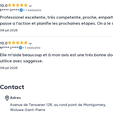
10.0
E**** O****
• 1 evaluatie
Professionel excellente, très competente, proche, empar
passe a l'action et planifie les prochaines etapes. On a 
08 juli 2026
10.0
N**** L****
• 1 evaluatie
Elle m'aide beaucoup et à mon avis est une trés bonne doc
utilice avec saggesse.
08 juli 2026
Contact
Adres
Avenue de Tervueren 128, au rond point de Montgomery,
Woluwe-Saint-Pierre