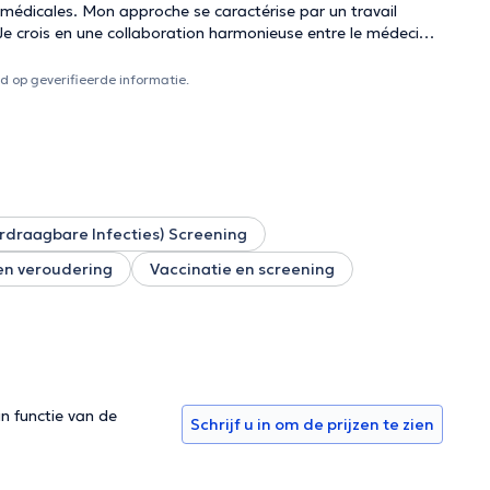
ise par un travail
Je crois en une collaboration harmonieuse entre le médecin
orcer la relation thérapeutique. N'hésitez pas à prendre rendez-vous pour prendre soin de votre santé.
 op geverifieerde informatie.
rdraagbare Infecties) Screening
n veroudering
Vaccinatie en screening
in functie van de
Schrijf u in om de prijzen te zien