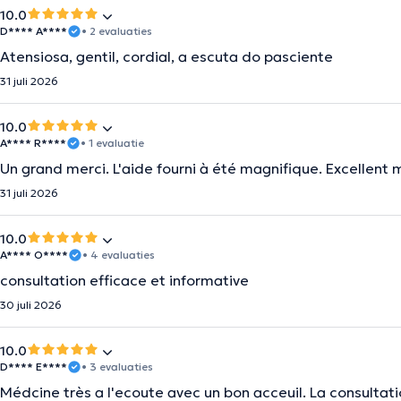
10.0
D**** A****
• 2 evaluaties
Atensiosa, gentil, cordial, a escuta do pasciente
31 juli 2026
10.0
A**** R****
• 1 evaluatie
Un grand merci. L'aide fourni à été magnifique. Excellent
31 juli 2026
10.0
A**** O****
• 4 evaluaties
consultation efficace et informative
30 juli 2026
10.0
D**** E****
• 3 evaluaties
Médcine très a l'ecoute avec un bon acceuil. La consulta