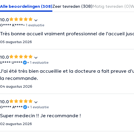
Alle beoordelingen (308)
Zeer tevreden (308)
Matig tevreden (0)
W
10.0
O**** K****
• 1 evaluatie
Très bonne accueil vraiment professionnel de l'accueil j
05 augustus 2026
10.0
U**** U****
• 1 evaluatie
J'ai été très bien accueillie et la docteure a fait preuve d'
la recommande.
04 augustus 2026
10.0
O**** A****
• 1 evaluatie
Super medecin !! Je recommande !
02 augustus 2026