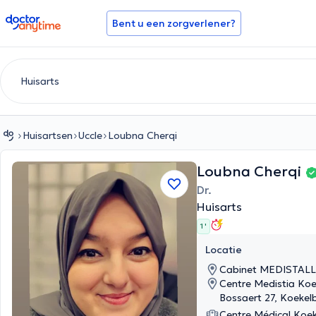
doctoranytime
Bent u een zorgverlener?
Huisartsen
Uccle
Loubna Cherqi
Loubna Cherqi
Dr.
Huisarts
1 '
Locatie
Cabinet MEDISTALLE,
Centre Medistia Koe
Bossaert 27, Koekel
Centre Médical Koe