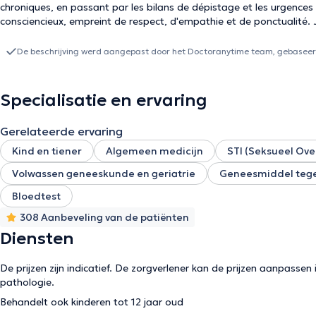
chroniques, en passant par les bilans de dépistage et les urgences médicales. Mon approche se caractér
consciencieux, empreint de respect, d'empathie et de ponctualité. 
et le patient pour renf
De beschrijving werd aangepast door het Doctoranytime team, gebaseerd
Specialisatie en ervaring
Gerelateerde ervaring
Kind en tiener
Algemeen medicijn
STI (Seksueel Ove
Volwassen geneeskunde en geriatrie
Geneesmiddel tege
Bloedtest
308 Aanbeveling van de patiënten
Diensten
De prijzen zijn indicatief. De zorgverlener kan de prijzen aanpassen 
pathologie.
Behandelt ook kinderen tot 12 jaar oud