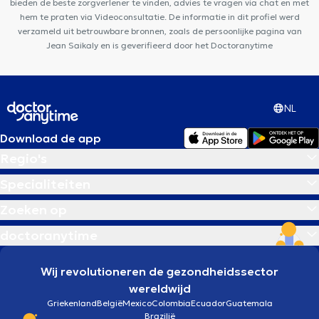
bieden de beste zorgverlener te vinden, advies te vragen via chat en met
hem te praten via Videoconsultatie. De informatie in dit profiel werd
verzameld uit betrouwbare bronnen, zoals de persoonlijke pagina van
Jean Saikaly en is geverifieerd door het Doctoranytime
NL
Download de app
Regio's
Specialiteiten
Zoeken op
doctoranytime
Wij revolutioneren de gezondheidssector
wereldwijd
Griekenland
België
Mexico
Colombia
Ecuador
Guatemala
Brazilië