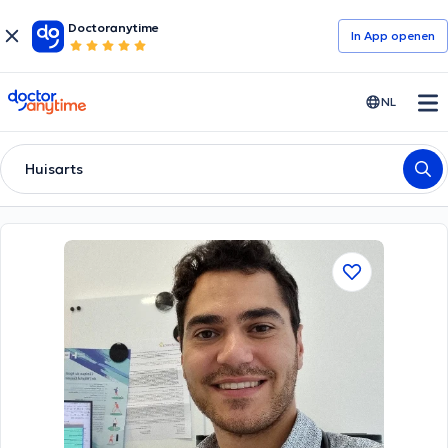
Doctoranytime
In App openen
doctoranytime
NL
Huisarts