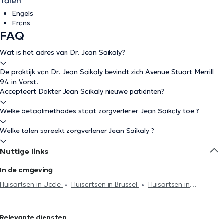
Talen
Engels
Frans
FAQ
Wat is het adres van Dr. Jean Saikaly?
De praktijk van Dr. Jean Saikaly bevindt zich Avenue Stuart Merrill
94 in Vorst.
Accepteert Dokter Jean Saikaly nieuwe patiënten?
Welke betaalmethodes staat zorgverlener Jean Saikaly toe ?
Welke talen spreekt zorgverlener Jean Saikaly ?
Nuttige links
In de omgeving
Huisartsen in Uccle
Huisartsen in Brussel
Huisartsen in
Drogenbos
Huisartsen in Anderlecht
Huisartsen in Ixelles
Huisartsen in Sint-Gillis
Huisartsen in Watermaal-Bosvoorde
Relevante diensten