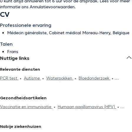
U kunt altijd annuleren tot 6 uur voor de afspraak. Lees voor meer
informatie ons
Annulatievoorwaarden
.
CV
Professionele ervaring
Médecin généraliste, Cabinet médical Moreau-Henry, Belgique
Talen
Frans
Nuttige links
Relevante diensten
PCR test
Autisme
Waterpokken
Bloedonderzoek
Hyaluronzuur
Acupunctuursessie
Elektrocardiogram
Hijama
Anticonceptie en SOA
Herziening van levensverzekeringen
Gezondheidsartikelen
Glucose Monitoring
Allergiebehandeling
Mesotherapiesessies
Vaccinatie en immunisatie
Humaan papillomavirus (HPV)
Voedselintolerantietest
Neonatologie
Medisch attest
Tabacologie
Allergiebehandeling
Diabetes behandeling
Diabetes behandeling
Huisbezoek
ADHD
Vernieuwing van
Medische hypnose
Hyaluronzuur
Mesotherapiesessies
de behandeling
Nabije ziekenhuizen
Psychotherapie