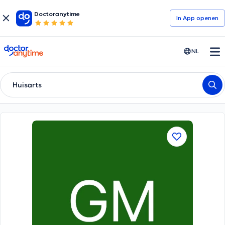
Doctoranytime
In App openen
doctoranytime
NL
Huisarts