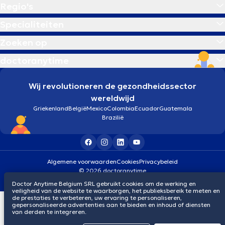
Regio's
Specialiteiten
Zoeken op
doctoranytime
Wij revolutioneren de gezondheidssector
wereldwijd
Griekenland
België
Mexico
Colombia
Ecuador
Guatemala
Brazilië
Algemene voorwaarden
Cookies
Privacybeleid
© 2026 doctoranytime
Doctor Anytime Belgium SRL gebruikt cookies om de werking en
veiligheid van de website te waarborgen, het publieksbereik te meten en
de prestaties te verbeteren, uw ervaring te personaliseren,
gepersonaliseerde advertenties aan te bieden en inhoud of diensten
van derden te integreren.