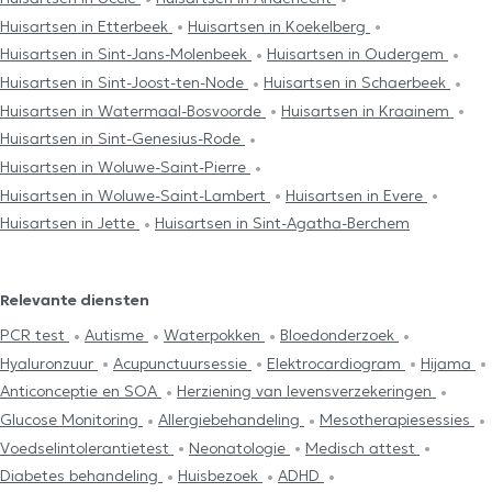
Huisartsen in Etterbeek
Huisartsen in Koekelberg
Huisartsen in Sint-Jans-Molenbeek
Huisartsen in Oudergem
Huisartsen in Sint-Joost-ten-Node
Huisartsen in Schaerbeek
Huisartsen in Watermaal-Bosvoorde
Huisartsen in Kraainem
Huisartsen in Sint-Genesius-Rode
Huisartsen in Woluwe-Saint-Pierre
Huisartsen in Woluwe-Saint-Lambert
Huisartsen in Evere
Huisartsen in Jette
Huisartsen in Sint-Agatha-Berchem
Relevante diensten
PCR test
Autisme
Waterpokken
Bloedonderzoek
Hyaluronzuur
Acupunctuursessie
Elektrocardiogram
Hijama
Anticonceptie en SOA
Herziening van levensverzekeringen
Glucose Monitoring
Allergiebehandeling
Mesotherapiesessies
Voedselintolerantietest
Neonatologie
Medisch attest
Diabetes behandeling
Huisbezoek
ADHD