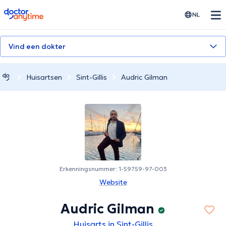
doctoranytime
NL
Vind een dokter
Huisartsen
Sint-Gillis
Audric Gilman
Erkenningsnummer: 1-59759-97-003
Website
Audric Gilman
Huisarts in Sint-Gillis