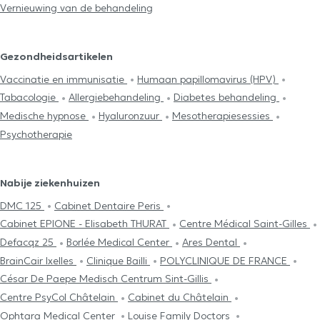
Vernieuwing van de behandeling
Gezondheidsartikelen
Vaccinatie en immunisatie
Humaan papillomavirus (HPV)
Tabacologie
Allergiebehandeling
Diabetes behandeling
Medische hypnose
Hyaluronzuur
Mesotherapiesessies
Psychotherapie
Nabije ziekenhuizen
DMC 125
Cabinet Dentaire Peris
Cabinet EPIONE - Elisabeth THURAT
Centre Médical Saint-Gilles
Defacqz 25
Borlée Medical Center
Ares Dental
BrainCair Ixelles
Clinique Bailli
POLYCLINIQUE DE FRANCE
César De Paepe Medisch Centrum Sint-Gillis
Centre PsyCol Châtelain
Cabinet du Châtelain
Ophtara Medical Center
Louise Family Doctors