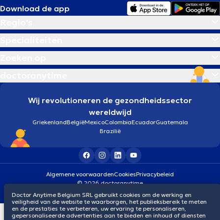
Download de app
Regio's
Specialiteiten
Zoeken op
doctoranytime
Wij revolutioneren de gezondheidssector
wereldwijd
Griekenland
België
Mexico
Colombia
Ecuador
Guatemala
Brazilië
Algemene voorwaarden
Cookies
Privacybeleid
© 2026 doctoranytime
Doctor Anytime Belgium SRL gebruikt cookies om de werking en
veiligheid van de website te waarborgen, het publieksbereik te meten
en de prestaties te verbeteren, uw ervaring te personaliseren,
gepersonaliseerde advertenties aan te bieden en inhoud of diensten