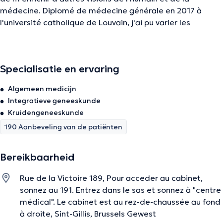
médecine. Diplomé de médecine générale en 2017 à
l'université catholique de Louvain, j'ai pu varier les
expériences médicales et humaines à travers mes divers
remplacements en maison médicales en Belgique et à
l'étranger (Mayotte). Passionné de médecines, j'ai pu me
Specialisatie en ervaring
former à la phytothérapie et à l'aromathérapie. Mes
voyages autour du monde m'ont aussi amené à porter un
Algemeen medicijn
nouveau regard sur la maladie, aux contacts des
Integratieve geneeskunde
différents guérisseurs et thérapeutes que j'ai pu
Kruidengeneeskunde
rencontrer. Ce jour, mon intérêt se porte sur l'Ayurveda,
190 Aanbeveling van de patiënten
cette médecine millénaire est un complément à une
médecine scientifique moderne.
Bereikbaarheid
De beschrijving werd aangepast door het Doctoranytime team, gebaseerd
Rue de la Victoire 189, Pour acceder au cabinet,
op geverifieerde informatie.
sonnez au 191. Entrez dans le sas et sonnez à "centre
médical". Le cabinet est au rez-de-chaussée au fond
à droite, Sint-Gillis, Brussels Gewest