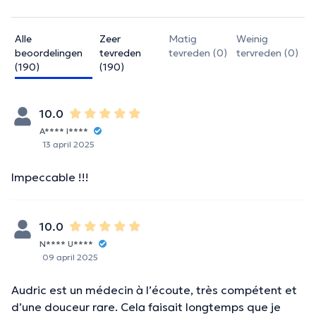
Alle
Zeer
Matig
Weinig
beoordelingen
tevreden
tevreden (0)
tervreden (0)
(190)
(190)
10.0
A**** I****
13 april 2025
Impeccable !!!
10.0
N**** U****
09 april 2025
Audric est un médecin à l’écoute, très compétent et
d’une douceur rare. Cela faisait longtemps que je