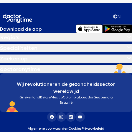
NL
Download de app
Regio's
Specialiteiten
Zoeken op
doctoranytime
Wij revolutioneren de gezondheidssector
wereldwijd
Griekenland
België
Mexico
Colombia
Ecuador
Guatemala
Brazilië
Algemene voorwaarden
Cookies
Privacybeleid