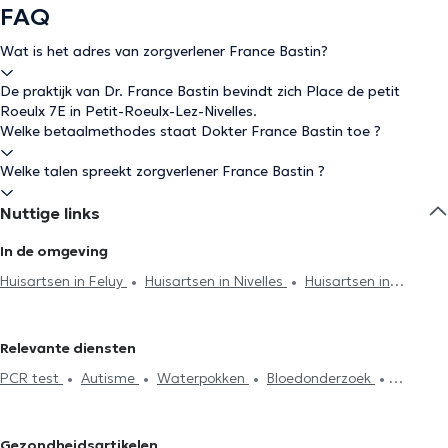
FAQ
Wat is het adres van zorgverlener France Bastin?
De praktijk van Dr. France Bastin bevindt zich Place de petit
Roeulx 7E in Petit-Roeulx-Lez-Nivelles.
Welke betaalmethodes staat Dokter France Bastin toe ?
Welke talen spreekt zorgverlener France Bastin ?
Nuttige links
In de omgeving
Huisartsen in Feluy
Huisartsen in Nivelles
Huisartsen in
Courcelles
Huisartsen in Manage
Huisartsen in La Louvière
Huisartsen in Genappe
Huisartsen in Ecaussinnes
Huisartsen in
Relevante diensten
Vieux-Genappe
Huisartsen in Ittre
Huisartsen in Lillois-
PCR test
Autisme
Waterpokken
Bloedonderzoek
Witterzée
Huisartsen in Moeskroen
Huisartsen in Carnières
Hyaluronzuur
Acupunctuursessie
Elektrocardiogram
Hijama
Huisartsen in Morlanwelz
Huisartsen in La Hulpe
Huisartsen in
Anticonceptie en SOA
Herziening van levensverzekeringen
Hoeilaart
Huisartsen in Virginal-Samme
Huisartsen in Villers-
Gezondheidsartikelen