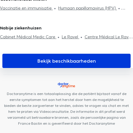
Glucose Monitoring
Allergiebehandeling
Mesotherapiesessies
La-Ville
Huisartsen in Gosselies
Huisartsen in Baisy-Thy
Vaccinatie en immunisatie
Humaan papillomavirus (HPV)
Voedselintolerantietest
Neonatologie
Medisch attest
Huisartsen in Kasteelbrakel
Tabacologie
Allergiebehandeling
Diabetes behandeling
Diabetes behandeling
Huisbezoek
ADHD
Vernieuwing van
Medische hypnose
Hyaluronzuur
Mesotherapiesessies
de behandeling
Nabije ziekenhuizen
Psychotherapie
Cabinet Médical Medic Care
Le Ravel
Centre Médical Le Ravel
L'Arbri 🌳
Centre Médico-Sportif de la Dodaine
Cour Maître
Niv'DentalClinic
KineVie
Centre Médical Mélanie
My Clinic
Centre Mimosa Nivelles
TriBE Concept Nivelles
Orthodontie
Bekijk beschikbaarheden
Philips Nivelles
Centre de Santé Holistique
Centre Edumotion
Centre Médical Asaftei
Familia Cura
VOCLIdental
TRAZEGNIES
Maison Médicale de Genappe
Cabinet Liberchies
Doctoranytime is een totaaloplossing die de patiënt bijstaat vanaf de
eerste symptomen tot aan het herstel door hem de mogelijkheid te
bieden de beste zorgverlener te vinden, advies te vragen via chat en met
hem te praten via Videoconsultatie. De informatie in dit profiel werd
verzameld uit betrouwbare bronnen, zoals de persoonlijke pagina van
France Bastin en is geverifieerd door het Doctoranytime