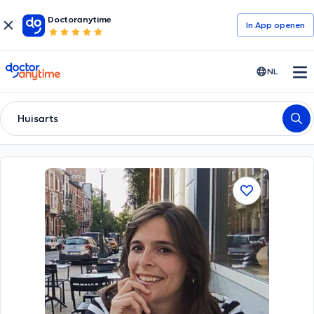
Doctoranytime
In App openen
doctoranytime
NL
Huisarts