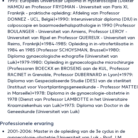
1993: Europees Universitair Diploma in Hysteroscopie (Dokter
HAMOU en Professor FRYDMAN - Universiteit van Paris XI,
Frankrijk - praktische opleiding: Afdeling van Professor
DONNEZ - UCL, België)+1990: Interuniversitair diploma (DIU) in
colposcopie en baarmoederhalspathologie in 1990 (Professor
BOULANGER - Universiteit van Amiens, Professor LEROY -
Universiteit van Rijsel en Professor QUEREUX - Universiteit van
Reims, Frankrijk)+1984-1985: Opleiding in in-vitrofertilisatie in
1984 en 1985 (Professor SCHOYSMAN, Brussel)+1980:
Diploma gynaecologische echografie (Universiteit van
Luik)+1979-1980: Opleiding in gynaecologische microchirurgie
(Professoren BOECKX en BROSENS aan de KUL, Professor
RACINET in Grenoble, Professor DUBERNARD in Lyon)+1979:
Diploma van Gespecialiseerde Studie (DES) van de steriliteit
(Instituut voor Voortplantingsgeneeskunde - Professor MATTEI
in Marseille)+1978: Diploma in de gynaecologie-obstetrie in
1978 (Dienst van Professor LAMBOTTE in het Universitaire
Kraamziekenhuis van Luik)+1973: Diploma van Doctor in de
Geneeskunde (Universiteit van Luik)
Professionele ervaring
2001-2006: Master in de opleiding van de 3e cyclus in de
gynaecologie-obstetrie (Universiteit van Luik - Prof. J.M.