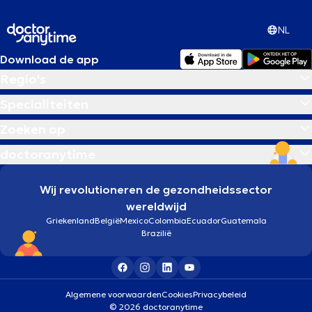
NL
Download de app
Regio's
Specialiteiten
Zoeken op
doctoranytime
Wij revolutioneren de gezondheidssector
wereldwijd
Griekenland
België
Mexico
Colombia
Ecuador
Guatemala
Brazilië
Algemene voorwaarden
Cookies
Privacybeleid
© 2026 doctoranytime