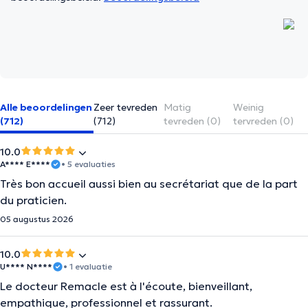
Alle beoordelingen
Zeer tevreden
Matig
Weinig
(712)
(712)
tevreden (0)
tervreden (0)
10.0
A**** E****
• 5 evaluaties
Très bon accueil aussi bien au secrétariat que de la part
du praticien.
05 augustus 2026
10.0
U**** N****
• 1 evaluatie
Le docteur Remacle est à l'écoute, bienveillant,
empathique, professionnel et rassurant.