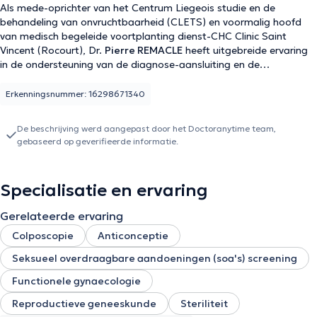
Als mede-oprichter van het Centrum Liegeois studie en de
behandeling van onvruchtbaarheid (CLETS) en voormalig hoofd
van medisch begeleide voortplanting dienst-CHC Clinic Saint
Vincent (Rocourt), Dr.
Pierre REMACLE
heeft uitgebreide ervaring
in de ondersteuning van de diagnose-aansluiting en de
behandeling van het paar vruchtbaarheidsproblemen. zijn tweede
pole van belang is de functionele en medische gynaecologie
Erkenningsnummer: 16298671340
(ondersteund gynaecologische endocriene stoornissen,
menopauze ...). Dr. REMACLE zorgt er ook voor gynaecologische
De beschrijving werd aangepast door het Doctoranytime team,
bewaakt (echografie, anticonceptie, colposcopie, ...). Het zal
gebaseerd op geverifieerde informatie.
zorgen voor de ontwikkeling van uw aanvraag om een ​​van de
specifieke diensten-CHC Clinic Saint Vincent contact op te Rocourt
(Breast Clinic, Kliniek van verzakking en incontinentie, Luik Centrum
Specialisatie en ervaring
voor endometriose, ...). Tenslotte Dr. REMACLE bewaakt
zwangerschappen en leveringen in de praktijk - CHC website te
Gerelateerde ervaring
Rocourt Saint Vincent en binnenkort de Mont Legia Clinic in Luik.
Inhoud vertaald door google translate
Colposcopie
Anticonceptie
Seksueel overdraagbare aandoeningen (soa's) screening
Functionele gynaecologie
Reproductieve geneeskunde
Steriliteit