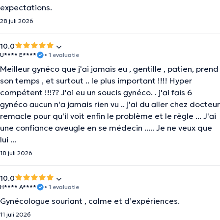
expectations.
28 juli 2026
10.0
U**** E****
• 1 evaluatie
Meilleur gynéco que j'ai jamais eu , gentille , patien, prend
son temps , et surtout .. le plus important !!!! Hyper
compétent !!!?? J'ai eu un soucis gynéco. . j'ai fais 6
gynéco aucun n'a jamais rien vu .. j'ai du aller chez docteur
remacle pour qu'il voit enfin le problème et le règle ... J'ai
une confiance aveugle en se médecin ..... Je ne veux que
lui ...
18 juli 2026
10.0
H**** A****
• 1 evaluatie
Gynécologue souriant , calme et d’expériences.
11 juli 2026