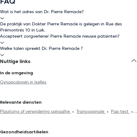
FAQ
Wat is het adres van Dr. Pierre Remacle?
De praktijk van Dokter Pierre Remacle is gelegen in Rue des
Prémontrés 10 in Luik.
Accepteert zorgverlener Pierre Remacle nieuwe patiënten?
Welke talen spreekt Dr. Pierre Remacle ?
Nuttige links
In de omgeving
Gynaecologen in Ixelles
Relevante diensten
Plaatsing of verwijdering spiraaltje
Transvaginale
Pap test
Echografie
Colposcopy
Incontenentie
Implantaat plaatsing
of verwijdering
Menopauze
SOA testing
Prenatale
Gezondheidsartikelen
Consultatie
Vruchtbaarheidsonderzoek