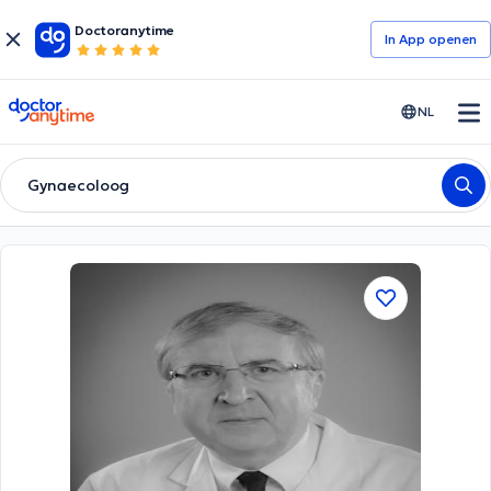
Doctoranytime
In App openen
doctoranytime
NL
Gynaecoloog