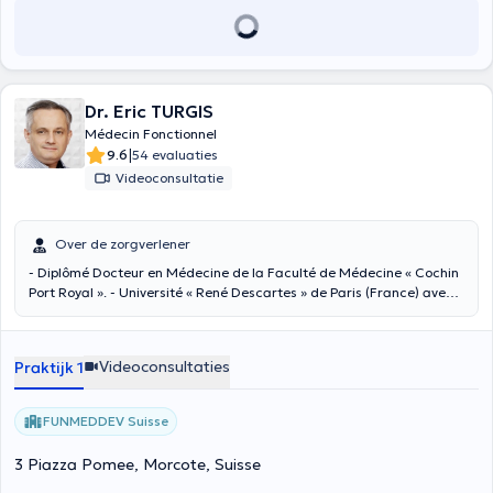
la force réside dans le respect des interconnexions entre tous les
processus vitaux.
Dr. Eric TURGIS
Médecin Fonctionnel
|
9.6
54 evaluaties
Videoconsultatie
Over de zorgverlener
- Diplômé Docteur en Médecine de la Faculté de Médecine « Cochin
Port Royal ». - Université « René Descartes » de Paris (France) avec
qualification en médecine générale. - Diplômé de Nutrition
Préventive et Thérapeutique de la Faculté de médecine « Xavier
Bichat » de Paris, 2006. - Diplômé de la Faculté de Pharmacie de
Videoconsultaties
Praktijk 1
Dijon (France) « alimentation, santé et micro-nutrition ». - Formation
en Génomique et Nutrigénomique. - Formation à la Functional
Medicine University (USA).
FUNMEDDEV Suisse
3 Piazza Pomee, Morcote, Suisse