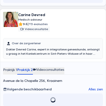
Carine Devred
Medisch adviseur
|
9.6
713 evaluaties
Videoconsultatie
Over de zorgverlener
Dokter Devred Carine, expert in integratieve geneeskunde, ontvangt
u graag in het Konkelcentrum in Sint-Pieters-Woluwe of in haar
privépraktijk in Kraainem aan de Kapellenlaan 256. Ontdek
hieronder de verschillende behandelingen die zij aanbiedt en
vergeet niet om een afspraak met haar te maken voordat u naar de
Videoconsultaties
Praktijk 1
Praktijk 2
praktijk komt. Zij spreekt zeer goed Frans en Nederlands. Ze is
graag stipt, dus kom alstublieft op tijd naar de raadpleging.
Avenue de la Chapelle 256, Kraainem
Volgende beschikbaarheid
Alles zien