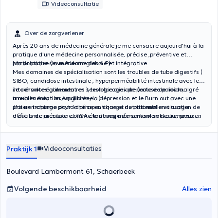
Videoconsultatie
Over de zorgverlener
Après 20 ans de médecine générale je me consacre aujourd'hui à la
pratique d'une médecine personnalisée, précise ,préventive et
participative (la médecine des 4 P).
Ma pratique se veut donc globale et intégrative.
Mes domaines de spécialisation sont les troubles de tube digestifs (
SIBO, candidose intestinale , hyperperméabilité intestinale avec les
intolérances alimentaires ), les blocages de perte de poids malgré
Je consulte également en sexologie clinique (baisse de libido,
une alimentation équilibrée, la dépression et le Burn out avec une
troubles érectiles, vaginisme…)
prise en charge phyto-thérapeutique et nutritionnelle et usage
J'ai un tropisme pour la prise en charge de patients en situation de
d'outils de précision comme le dosage de cortisol salivaire, prise en
déficience mentale et TSA étant moi même maman de Jumeaux
charge de la (péri)ménopause.
soufrant de DI et TSA.. J'anime 2 groupes de parole pour parents
avec enfants porteurs de handicap.
Videoconsultaties
Praktijk 1
Boulevard Lambermont 61, Schaerbeek
Volgende beschikbaarheid
Alles zien