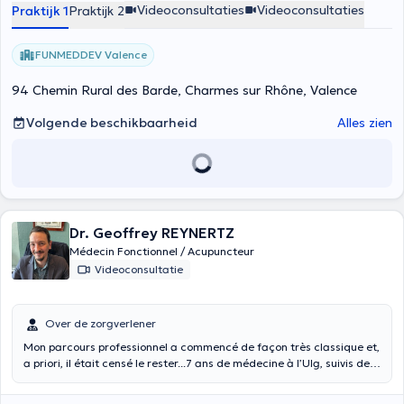
Videoconsultaties
Videoconsultaties
Praktijk 1
Praktijk 2
maladie, mais correspond à un état d’équilibre dynamique entre le
corps, l’environnement et les modes de vie.
FUNMEDDEV Valence
94 Chemin Rural des Barde, Charmes sur Rhône, Valence
Volgende beschikbaarheid
Alles zien
Dr. Geoffrey REYNERTZ
Médecin Fonctionnel / Acupuncteur
Videoconsultatie
Over de zorgverlener
Mon parcours professionnel a commencé de façon très classique et,
a priori, il était censé le rester...7 ans de médecine à l’Ulg, suivis de 5
ans et demi de formation en anesthésie-réanimation et soins
intensifs et une expérience cumulée en pratiques intra- et extra-