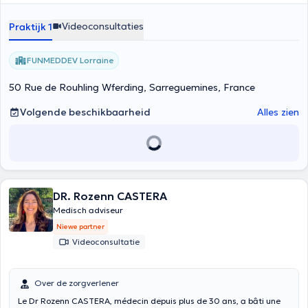
d’urgences, a enrichi ma pratique actuelle de médecine générale.
J’adopte une approche centrée sur le patient, complétée par des
Videoconsultaties
Praktijk 1
formations spécialisées en médecine fonctionnelle, axées sur la
nutrition thérapeutique, l’équilibre des macronutriments et
l’application pratique de protocoles de prévention.
FUNMEDDEV Lorraine
50 Rue de Rouhling Wferding, Sarreguemines, France
Volgende beschikbaarheid
Alles zien
DR. Rozenn CASTERA
Medisch adviseur
Niewe partner
Videoconsultatie
Over de zorgverlener
Le Dr Rozenn CASTERA, médecin depuis plus de 30 ans, a bâti une