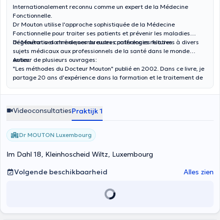
Internationalement reconnu comme un expert de la Médecine
Fonctionnelle.
Dr Mouton utilise l'approche sophistiquée de la Médecine
Fonctionnelle pour traiter ses patients et prévenir les maladies
dégénératives chroniques ou autres pathologies futures.
Dr Mouton a donné de nombreuses conférences relatives à divers
sujets médicaux aux professionnels de la santé dans le monde
entier.
Auteur de plusieurs ouvrages:
"Les méthodes du Docteur Mouton" publié en 2002. Dans ce livre, je
partage 20 ans d'expérience dans la formation et le traitement de
sportifs amateurs et professionnels.
"Ecosystème intestinal & santé optimale" ; a été publié en 2004 puis
été réimprimé en 2005, 2007, 2010, 2013 et 2017. Par le biais d'un
Videoconsultaties
Praktijk 1
travail rigoureusement référencé, j'offre une exploration scientifique
complète des relations interconnectées entre la fonction ou la
dysfonction intestinale et l'état de santé général, livrant ainsi les
Dr MOUTON Luxembourg
algorythmes les plus fondamentaux de la Médecine Fonctionnelle.
"Introduction à la Médecine Fonctionnelle'; basé sur ses blogs que
Im Dahl 18, Kleinhoscheid Wiltz, Luxembourg
vous pouvez retrouver sur mon site internet.
"Actualité de la Médecine Fonctionnelle"; mise à jour du livre
Volgende beschikbaarheid
Alles zien
"Introduction à la Médecine Fonctionnelle".
"Je Mange selon mes Génotypes"; Parmi les
patrimoines génétiques
ou génotypes
, dont nous sommes tous porteurs, certains impactent
fortement notre santé, de manière favorable ou non, en fonction de
notre diète alimentaire, selon qu’elle soit adaptée ou non.