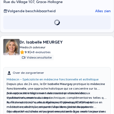
Rue du Village 107, Grace-Hollogne
Volgende beschikbaarheid
Alles zien
Dr. Isabelle MEURGEY
Medisch adviseur
|
9.9
48 evaluaties
Videoconsultatie
Over de zorgverlener
Médecin – Spécialiste en médecine fonctionnelle et esthétique
Depuis plus de 24 ans, le
Dr Isabelle Meurgey
pratique la
médecine
fonctionnelle
, une approche holistique qui se concentre sur la
prévention et le traitement des causes profondes des
Son approche intègre non seulement des soins médicaux
dysfonctionnements du corps.
traditionnels, mais aussi des techniques complémentaires telles que
la micronutrition, l'auriculothérapie, l'hypnose, l'EMDR et la
Au fil de sa carrière, elle a également développé une expertise en
méditation, visant à restaurer l'équilibre global du patient.
médecine esthétique, en particulier dans les techniques de
réjuvénation cutanée et les traitements anti-âge, mais toujours en
Son objectif est d'accompagner ses patients à se sentir mieux dans