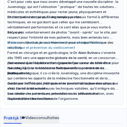
C’est pour cela que nous avons développé une nouvelle discipline : la
Juvenology, qui est l’utilisation “ pratique ” de toutes les solutions
médicales et esthétiques pour rester jeune, physiquement et
intellectuellement, le plus longtemps possible.
Et c’est pour cela qu’au fil des années je me suis formé à différentes
techniques, en ne gardant que celles qui me semblaient
véritablement performantes et ce sont elles que je vous invite à
découvrir.
Il n'y a pas volontairement de photos “avant - après” sur le site, par
respect pour l'intimité de mes patients, mais bien entendu lors
d'une
Médecin – Specialiste en Médecine Fonctionnelle, Médecine
consultation, je vous montrerai pour chaque technique des
résultats.
esthétique et prévention du vieillissement
Formé en chirurgie et en gynécologie, le
Dr Alain Butnaru
s'oriente
dès 1985 vers une
approche globale de la santé
, en se consacrant
pleinement à la médecine fonctionnelle (personne de référence pour
Convaincu que l'équilibre biologique est au coeur du bien-être
l'oncologie), à la médecine esthétique et à la prévention du
durable, il place la médecine fonctionnelle au centre de sa
vieillissement.
pratique.
Dans cette logique, il co-crée la Juvenology, une discipline innovante
qui combine les apports de la médecine fonctionnelle et de la
médecine esthétique pour préserver la vitalité, la jeunesse physique
Guidé par l'
efficacité
, l'é
thique
et la
personnalisation des soins
, il
et la clarté intellectuelle.
s'est formé à de nombreuses techniques validées, qu'il intègre dans
une démarche sur mesure, orientée vers la prévention et
Il accueille ses patients en présentiel ou en téléconsultation, avec
l'optimisation des fonctions de l'organisme.
disponibilité et bienveillance.
Videoconsultaties
Praktijk 1