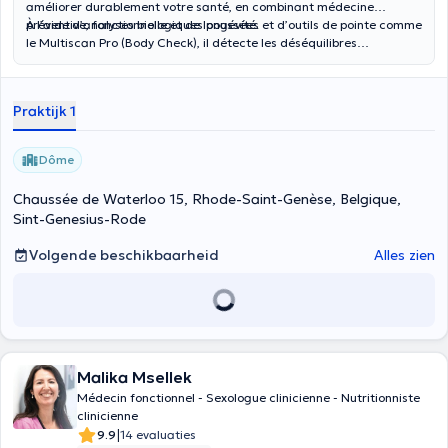
améliorer durablement votre santé, en combinant médecine
préventive, fonctionnelle et de longévité.
À l’aide d’analyses biologiques poussées et d’outils de pointe comme
le Multiscan Pro (Body Check), il détecte les déséquilibres
fonctionnels souvent invisibles lors d’un bilan classique. Son
approche vise à prévenir les maladies chroniques, renforcer
l’immunité, équilibrer le système nerveux et booster votre énergie au
Praktijk 1
quotidien.
Dôme
Chaussée de Waterloo 15, Rhode-Saint-Genèse, Belgique,
Sint-Genesius-Rode
Volgende beschikbaarheid
Alles zien
Malika Msellek
Médecin fonctionnel - Sexologue clinicienne - Nutritionniste
clinicienne
|
9.9
14 evaluaties