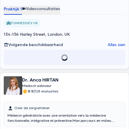
autonomiser le patient.
Videoconsultaties
Praktijk 1
FUNMEDDEV UK
134-136 Harley Street, London, UK
Volgende beschikbaarheid
Alles zien
Dr. Anca HIRTAN
Medisch adviseur
|
8.9
128 evaluaties
Over de zorgverlener
Médecin généraliste avec une orientation vers la médecine
fonctionnelle, intégrative et préventive.Mon parcours en milieu
hospitalier, notamment en cardiologie, gastroentérologie et services