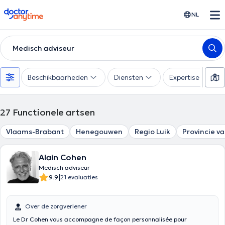
doctoranytime
NL
Medisch adviseur
Beschikbaarheden
Diensten
Expertise
27
Functionele artsen
Vlaams-Brabant
Henegouwen
Regio Luik
Provincie v
Alain Cohen
Medisch adviseur
|
9.9
21 evaluaties
Over de zorgverlener
Le Dr Cohen vous accompagne de façon personnalisée pour