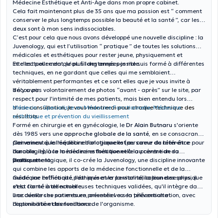
Médecine Esthétique et Anti-Âge dans mon propre cabinet.
Cela fait maintenant plus de 35 ans que ma passion est “ comment
conserver le plus longtemps possible la beauté et la santé ”, car les
deux sont à mon sens indissociables.
C’est pour cela que nous avons développé une nouvelle discipline : la
Juvenology, qui est l’utilisation “ pratique ” de toutes les solutions
médicales et esthétiques pour rester jeune, physiquement et
intellectuellement, le plus longtemps possible.
Et c’est pour cela qu’au fil des années je me suis formé à différentes
techniques, en ne gardant que celles qui me semblaient
véritablement performantes et ce sont elles que je vous invite à
découvrir.
Il n'y a pas volontairement de photos “avant - après” sur le site, par
respect pour l'intimité de mes patients, mais bien entendu lors
d'une
Médecin – Specialiste en Médecine Fonctionnelle, Médecine
consultation, je vous montrerai pour chaque technique des
résultats.
esthétique et prévention du vieillissement
Formé en chirurgie et en gynécologie, le
Dr Alain Butnaru
s'oriente
dès 1985 vers une
approche globale de la santé
, en se consacrant
pleinement à la médecine fonctionnelle (personne de référence pour
Convaincu que l'équilibre biologique est au coeur du bien-être
l'oncologie), à la médecine esthétique et à la prévention du
durable, il place la médecine fonctionnelle au centre de sa
vieillissement.
pratique.
Dans cette logique, il co-crée la Juvenology, une discipline innovante
qui combine les apports de la médecine fonctionnelle et de la
médecine esthétique pour préserver la vitalité, la jeunesse physique
Guidé par l'
efficacité
, l'é
thique
et la
personnalisation des soins
, il
et la clarté intellectuelle.
s'est formé à de nombreuses techniques validées, qu'il intègre dans
une démarche sur mesure, orientée vers la prévention et
Il accueille ses patients en présentiel ou en téléconsultation, avec
l'optimisation des fonctions de l'organisme.
disponibilité et bienveillance.