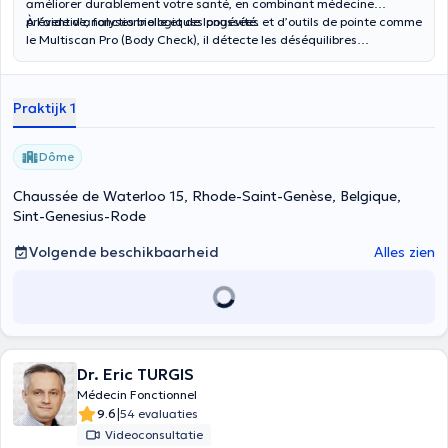
améliorer durablement votre santé, en combinant médecine
préventive, fonctionnelle et de longévité.
À l’aide d’analyses biologiques poussées et d’outils de pointe comme
le Multiscan Pro (Body Check), il détecte les déséquilibres
fonctionnels souvent invisibles lors d’un bilan classique. Son
approche vise à prévenir les maladies chroniques, renforcer
l’immunité, équilibrer le système nerveux et booster votre énergie au
Praktijk 1
quotidien.
Dôme
Chaussée de Waterloo 15, Rhode-Saint-Genèse, Belgique,
Sint-Genesius-Rode
Volgende beschikbaarheid
Alles zien
Dr. Eric TURGIS
Médecin Fonctionnel
|
9.6
54 evaluaties
Videoconsultatie