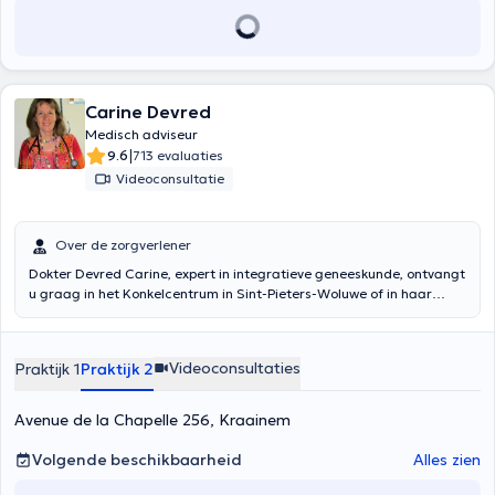
Carine Devred
Medisch adviseur
|
9.6
713 evaluaties
Videoconsultatie
Over de zorgverlener
Dokter Devred Carine, expert in integratieve geneeskunde, ontvangt
u graag in het Konkelcentrum in Sint-Pieters-Woluwe of in haar
privépraktijk in Kraainem aan de Kapellenlaan 256. Ontdek
hieronder de verschillende behandelingen die zij aanbiedt en
vergeet niet om een afspraak met haar te maken voordat u naar de
Videoconsultaties
Praktijk 1
Praktijk 2
praktijk komt. Zij spreekt zeer goed Frans en Nederlands. Ze is
graag stipt, dus kom alstublieft op tijd naar de raadpleging.
Avenue de la Chapelle 256, Kraainem
Volgende beschikbaarheid
Alles zien