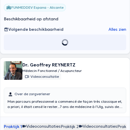
propose ses consultations en télémédecine internationale, en
FUNMEDDEV Espana - Alicante
français, anglais et espagnol.
Beschikbaarheid op afstand
Volgende beschikbaarheid
Alles zien
Dr. Geoffrey REYNERTZ
Médecin Fonctionnel / Acupuncteur
Videoconsultatie
Over de zorgverlener
Mon parcours professionnel a commencé de façon très classique et,
a priori, il était censé le rester...7 ans de médecine à l’Ulg, suivis de 5
ans et demi de formation en anesthésie-réanimation et soins
intensifs et une expérience cumulée en pratiques intra- et extra-
hospitalières de plus de 10 ans (bloc opératoire, maternité, soins
Videoconsultaties
Videoconsultaties
Praktijk 1
Praktijk 2
Praktij
intensifs, urgences, SMUR, rapatriements, revalidation et soins