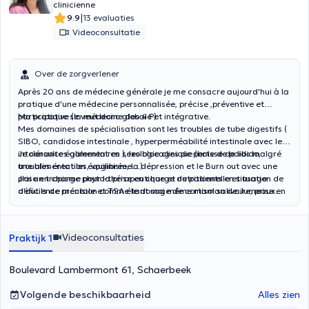
clinicienne
|
9.9
13 evaluaties
Videoconsultatie
Over de zorgverlener
Après 20 ans de médecine générale je me consacre aujourd'hui à la
pratique d'une médecine personnalisée, précise ,préventive et
participative (la médecine des 4 P).
Ma pratique se veut donc globale et intégrative.
Mes domaines de spécialisation sont les troubles de tube digestifs (
SIBO, candidose intestinale , hyperperméabilité intestinale avec les
intolérances alimentaires ), les blocages de perte de poids malgré
Je consulte également en sexologie clinique (baisse de libido,
une alimentation équilibrée, la dépression et le Burn out avec une
troubles érectiles, vaginisme…)
prise en charge phyto-thérapeutique et nutritionnelle et usage
J'ai un tropisme pour la prise en charge de patients en situation de
d'outils de précision comme le dosage de cortisol salivaire, prise en
déficience mentale et TSA étant moi même maman de Jumeaux
charge de la (péri)ménopause.
soufrant de DI et TSA.. J'anime 2 groupes de parole pour parents
avec enfants porteurs de handicap.
Videoconsultaties
Praktijk 1
Boulevard Lambermont 61, Schaerbeek
Volgende beschikbaarheid
Alles zien