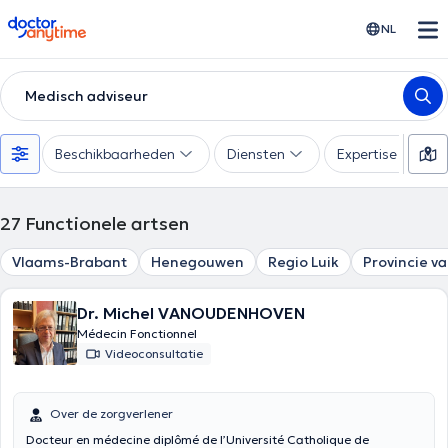
doctoranytime
NL
Medisch adviseur
Beschikbaarheden
Diensten
Expertise
27
Functionele artsen
Vlaams-Brabant
Henegouwen
Regio Luik
Provincie v
Dr. Michel VANOUDENHOVEN
Médecin Fonctionnel
Videoconsultatie
Over de zorgverlener
Docteur en médecine diplômé de l’Université Catholique de