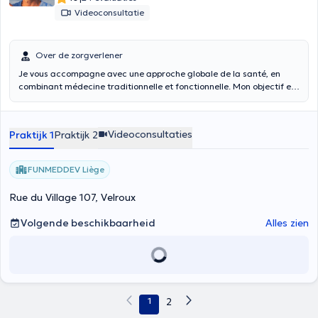
Videoconsultatie
Over de zorgverlener
Je vous accompagne avec une approche globale de la santé, en
combinant médecine traditionnelle et fonctionnelle. Mon objectif est
de comprendre votre parcours, vos habitudes et vos besoins afin de
trouver ensemble des solutions naturelles et personnalisées pour
retrouver équilibre et bien-être durable.
Videoconsultaties
Praktijk 1
Praktijk 2
FUNMEDDEV Liège
Rue du Village 107, Velroux
Volgende beschikbaarheid
Alles zien
1
2