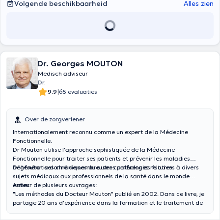
Volgende beschikbaarheid
Alles zien
Dr. Georges MOUTON
Medisch adviseur
Dr.
|
9.9
65 evaluaties
Over de zorgverlener
Internationalement reconnu comme un expert de la Médecine
Fonctionnelle.
Dr Mouton utilise l'approche sophistiquée de la Médecine
Fonctionnelle pour traiter ses patients et prévenir les maladies
dégénératives chroniques ou autres pathologies futures.
Dr Mouton a donné de nombreuses conférences relatives à divers
sujets médicaux aux professionnels de la santé dans le monde
entier.
Auteur de plusieurs ouvrages:
"Les méthodes du Docteur Mouton" publié en 2002. Dans ce livre, je
partage 20 ans d'expérience dans la formation et le traitement de
sportifs amateurs et professionnels.