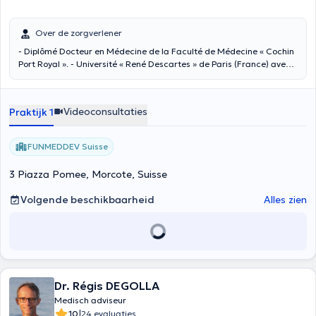
Over de zorgverlener
- Diplômé Docteur en Médecine de la Faculté de Médecine « Cochin
Port Royal ». - Université « René Descartes » de Paris (France) avec
qualification en médecine générale. - Diplômé de Nutrition
Préventive et Thérapeutique de la Faculté de médecine « Xavier
Bichat » de Paris, 2006. - Diplômé de la Faculté de Pharmacie de
Videoconsultaties
Praktijk 1
Dijon (France) « alimentation, santé et micro-nutrition ». - Formation
en Génomique et Nutrigénomique. - Formation à la Functional
Medicine University (USA).
FUNMEDDEV Suisse
3 Piazza Pomee, Morcote, Suisse
Volgende beschikbaarheid
Alles zien
Dr. Régis DEGOLLA
Medisch adviseur
|
10
24 evaluaties