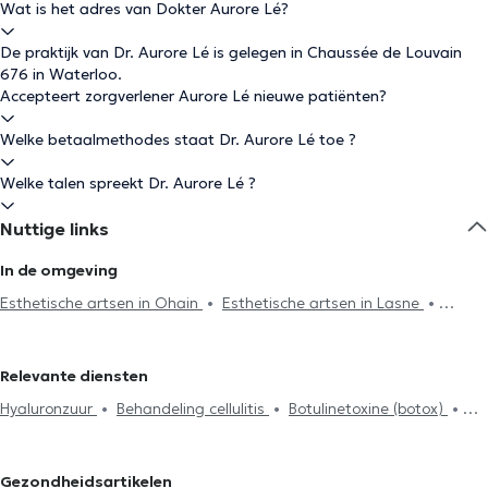
Wat is het adres van Dokter Aurore Lé?
De praktijk van Dr. Aurore Lé is gelegen in Chaussée de Louvain
676 in Waterloo.
Accepteert zorgverlener Aurore Lé nieuwe patiënten?
Welke betaalmethodes staat Dr. Aurore Lé toe ?
Welke talen spreekt Dr. Aurore Lé ?
Nuttige links
In de omgeving
Esthetische artsen in Ohain
Esthetische artsen in Lasne
Esthetische artsen in Eigenbrakel
Esthetische artsen in Rixensart
Esthetische artsen in Sint-Genesius-Rode
Esthetische artsen
Relevante diensten
in Brussel
Esthetische artsen in Drogenbos
Esthetische artsen
Hyaluronzuur
Behandeling cellulitis
Botulinetoxine (botox)
in Ixelles
Esthetische artsen in Uccle
Esthetische artsen in
Peelings
Haaruitval
Mesotherapiesessies
Laserontharing
Wavre
Esthetische artsen in Etterbeek
Esthetische artsen in
sessie
Injecties
Litekensbehandeling
Medicijn tegen
Woluwe-Saint-Pierre
Esthetische artsen in Woluwe-Saint-
Gezondheidsartikelen