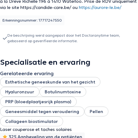
à la Drève Richelle 196 à 1410 Waterloo. Prise de RDV uniquement
via le site
https://candide-care.be/
ou
https://aurore-le.be/
Erkenningsnummer: 17717247550
De beschrijving werd aangepast door het Doctoranytime team,
gebaseerd op geverifieerde informatie.
Specialisatie en ervaring
Gerelateerde ervaring
Esthetische geneeskunde van het gezicht
Hyaluronzuur
Botulinumtoxine
PRP (bloedplaatjesrijk plasma)
Geneesmiddel tegen veroudering
Pellen
Collageen biostimulator
Laser couperose et taches solaires
325 Aanbeveling van de patiënten