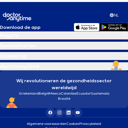
NL
Download de app
Regio's
Specialiteiten
Zoeken op
doctoranytime
Wij revolutioneren de gezondheidssector
wereldwijd
Griekenland
België
Mexico
Colombia
Ecuador
Guatemala
Brazilië
Algemene voorwaarden
Cookies
Privacybeleid