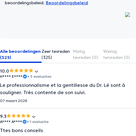
beoordelingsbeleid.
Beoordelingsbeleid
Alle beoordelingen
Zeer tevreden
Matig
Weinig
(325)
(325)
tevreden (0)
tervreden (0)
10.0
H**** E****
• 3 evaluaties
Le professionnalisme et la gentillesse du Dr. Lé sont à
souligner. Très contente de son suivi.
07 maart 2026
9.3
A**** A****
• 1 evaluatie
Ttes bons conseils