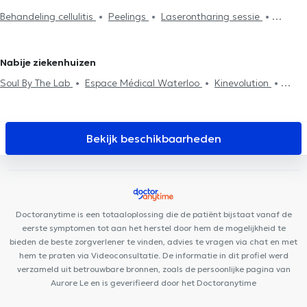
veroudering
Haartransplantatie
PRP
Lambert
Esthetische artsen in Ottenburg
Esthetische artsen
Behandeling cellulitis
Peelings
Laserontharing sessie
in Kraainem
Esthetische artsen in Sint-Pieters-Leeuw
Haaruitval
Botulinetoxine (botox)
Hyaluronzuur
Esthetische artsen in Anderlecht
Esthetische artsen in Chastre
Mesotherapiesessies
Esthetische artsen in Koekelberg
Nabije ziekenhuizen
Soul By The Lab
Espace Médical Waterloo
Kinevolution
Centre Paramédical Alma
Cabinet médical Neptune
Centre
Medico Chirurgical de Waterloo
Centre Médico-Chirurgical de
Waterloo
Cabinet Podologie Wilquin / Van Dam
Cabinet CKS
Bekijk beschikbaarheden
Waterloo
Medi Art Center
Centre médical Wellcare
Centre
Paramédical Schuman
Clinique Médico Dentaire Waterloo
Station Medical Center
Centre Mimosa Waterloo
Cabinet
Arnould - Microstéopathie M.A.T.D
H&N Clinic
Uperform
Doctoranytime is een totaaloplossing die de patiënt bijstaat vanaf de
Waterloo
AEP Psy & Coaching
Centre Auditif Dodelé
eerste symptomen tot aan het herstel door hem de mogelijkheid te
bieden de beste zorgverlener te vinden, advies te vragen via chat en met
hem te praten via Videoconsultatie. De informatie in dit profiel werd
verzameld uit betrouwbare bronnen, zoals de persoonlijke pagina van
Aurore Le en is geverifieerd door het Doctoranytime