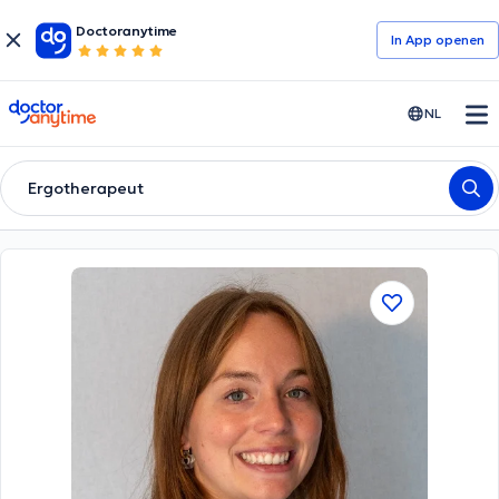
Doctoranytime
In App openen
doctoranytime
NL
Ergotherapeut