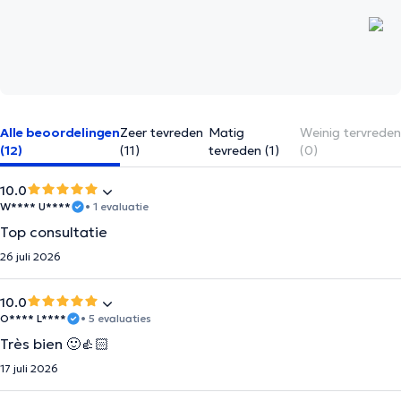
Alle beoordelingen
Zeer tevreden
Matig
Weinig tervreden
(12)
(11)
tevreden (1)
(0)
10.0
W**** U****
• 1 evaluatie
Top consultatie
26 juli 2026
10.0
O**** L****
• 5 evaluaties
Très bien 🙂👍🏻
17 juli 2026