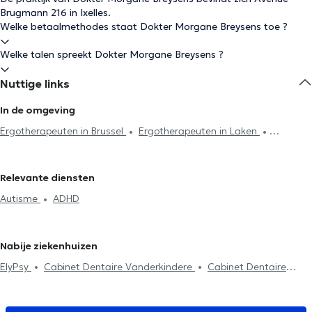
Brugmann 216 in Ixelles.
Welke betaalmethodes staat Dokter Morgane Breysens toe ?
Welke talen spreekt Dokter Morgane Breysens ?
Nuttige links
In de omgeving
Ergotherapeuten in Brussel
Ergotherapeuten in Laken
Ergotherapeuten in Woluwe-Saint-Pierre
Relevante diensten
Autisme
ADHD
Nabije ziekenhuizen
ElyPsy
Cabinet Dentaire Vanderkindere
Cabinet Dentaire
Chamlou
CURATIA
Centre PsyCol Vanderkindere
Ma Bulle
Magique
Centre Odeis
Médi Vanderkindere
Centre Médical