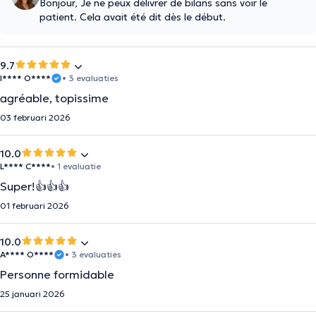
Bonjour, Je ne peux délivrer de bilans sans voir le
patient. Cela avait été dit dès le début.
9.7
I**** O****
• 3 evaluaties
agréable, topissime
03 februari 2026
10.0
L**** C****
• 1 evaluatie
Super!👍👍👍
01 februari 2026
10.0
A**** O****
• 3 evaluaties
Personne formidable
25 januari 2026