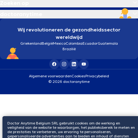
Zoeken op
doctoranytime
Wij revolutioneren de gezondheidssector
wereldwijd
Griekenland
België
Mexico
Colombia
Ecuador
Guatemala
Brazilië
Algemene voorwaarden
Cookies
Privacybeleid
© 2026 doctoranytime
Doctor Anytime Belgium SRL gebruikt cookies om de werking en
veiligheid van de website te waarborgen, het publieksbereik te meten en
de prestaties te verbeteren, uw ervaring te personaliseren,
gepersonaliseerde advertenties aan te bieden en inhoud of diensten