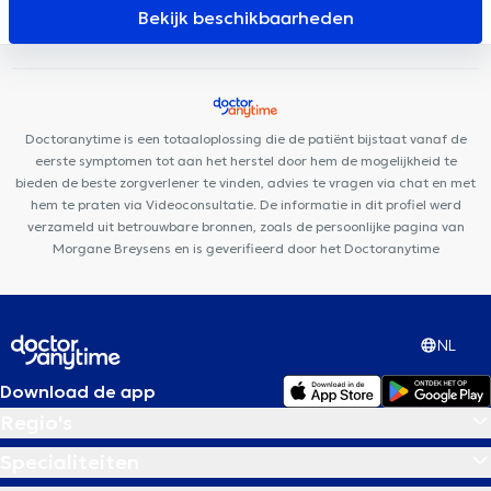
Rond Point
Cabinet dentaire Dziubek
Cabinet Messidor
Bekijk beschikbaarheden
Centre de l'Hirondelle Forest
Cabinet Médical MEDIHERINCKX
Clinique Churchill
Brussels medelite
Smile Corner
Clinique
Dentaire Molière
Centre Médical Walzin
Centre Médical Edith
Cavell
Centre PsyCol Enfant et Famille
Doctoranytime is een totaaloplossing die de patiënt bijstaat vanaf de
eerste symptomen tot aan het herstel door hem de mogelijkheid te
bieden de beste zorgverlener te vinden, advies te vragen via chat en met
hem te praten via Videoconsultatie. De informatie in dit profiel werd
verzameld uit betrouwbare bronnen, zoals de persoonlijke pagina van
Morgane Breysens en is geverifieerd door het Doctoranytime
NL
Download de app
Regio's
Specialiteiten