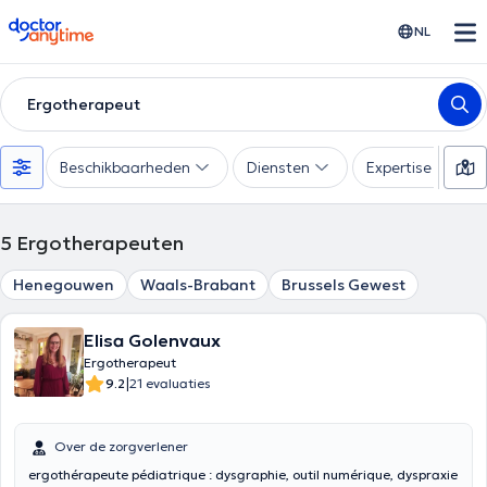
doctoranytime
NL
Ergotherapeut
Beschikbaarheden
Diensten
Expertise
5
Ergotherapeuten
Henegouwen
Waals-Brabant
Brussels Gewest
Elisa Golenvaux
Ergotherapeut
|
9.2
21 evaluaties
Over de zorgverlener
ergothérapeute pédiatrique : dysgraphie, outil numérique, dyspraxie