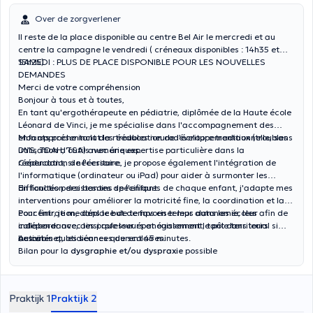
Over de zorgverlener
Il reste de la place disponible au centre Bel Air le mercredi et au
centre la campagne le vendredi ( créneaux disponibles : 14h35 et
15h25)
SAMEDI : PLUS DE PLACE DISPONIBLE POUR LES NOUVELLES
DEMANDES
Merci de votre compréhension
Bonjour à tous et à toutes,
En tant qu'ergothérapeute en pédiatrie, diplômée de la Haute école
Léonard de Vinci, je me spécialise dans l'accompagnement des
enfants présentant des troubles neurodéveloppementaux (troubles
Mon approche inclut la rééducation de l'écriture traditionnelle, sans
DYS, TDAH, TSA) avec une expertise particulière dans la
utilisation d'outils numériques.
rééducation de l'écriture.
Cependant, si nécessaire, je propose également l'intégration de
l'informatique (ordinateur ou iPad) pour aider à surmonter les
difficultés persistantes de l'enfant.
En fonction des besoins spécifiques de chaque enfant, j'adapte mes
interventions pour améliorer la motricité fine, la coordination et la
concentration, dans le but de favoriser leur autonomie, leur
Pour finir, je me déplace de temps en temps dans les écoles afin de
indépendance, ainsi que leur épanouissement, tant dans leurs
collaborer avec les professeurs et également le pôle territorial si
activités quotidiennes que scolaires.
besoin.
Au cabinet, les séances durent 45 minutes.
Bilan pour la
dysgraphie et/ou dyspraxie
possible
Praktijk 1
Praktijk 2