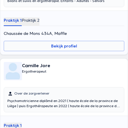
Bilans et suivis en ergothérapie. Enfants - Adultes - Seniors
Praktijk 1
Praktijk 2
Chaussée de Mons 434A, Maffle
Bekijk profiel
Camille Jore
Ergotherapeut
Over de zorgverlener
Psychomotricienne diplômé en 2021 ( haute école de la province de
Liège ) puis Ergothérapeute en 2022 ( haute école de la province de
Liège ). J’ai toujours eu envie de travailler auprès d’enfants c’est
pour ça que j’ai accès mon activité indépendante autour de la
pédiatrie. Ergothérapeute et Psychomotricienne indépendante,
Praktijk 1
j’interviens sur rendez-vous en cabinet à Mons. Mon site :