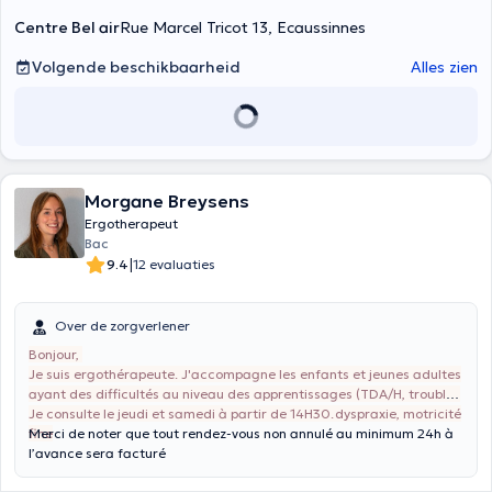
Centre Bel air
Rue Marcel Tricot 13, Ecaussinnes
Volgende beschikbaarheid
Alles zien
Morgane Breysens
Ergotherapeut
Bac
|
9.4
12 evaluaties
Over de zorgverlener
Bonjour,
Je suis ergothérapeute. J'accompagne les enfants et jeunes adultes
ayant des difficultés au niveau des apprentissages (TDA/H, troubles
dys,...), apprentissage de l’outil numérique, TSA, dyspraxie, motricité
Je consulte le jeudi et samedi à partir de 14H30.
fine
Merci de noter que tout rendez-vous non annulé au minimum 24h à
l’avance sera facturé