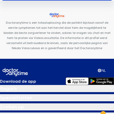
Dentaire Vanderkindere
Brussels Skin Center - Uccle
Cabinet
Messidor
Cabinet Pifferi
CURATIA
Doctoranytime is een totaaloplossing die de patiënt bijstaat vanaf de
eerste symptomen tot aan het herstel door hem de mogelijkheid te
bieden de beste zorgverlener te vinden, advies te vragen via chat en met
hem te praten via Videoconsultatie. De informatie in dit profiel werd
verzameld uit betrouwbare bronnen, zoals de persoonlijke pagina van
Nikola Voloscukova en is geverifieerd door het Doctoranytime
NL
Download de app
Regio's
Specialiteiten
Zoeken op