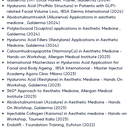
Galderma LMT Local Market Trainer, Galderma (2024)
Hyaluronic Acid (Profhilo Structura) in Patients with GLP1-
related Facial Volume Loss, IBSA Derma International (2024)
AbobotulinumtoxinA (Alluzience) Applications in aesthetic
medicine , Galderma (2024)
Polylacticacid (Sculptra) applications in Aesthetic Medicine ,
Galderma (2024)
Hyaluronic Acid Fillers (Restylane) Applications in Aesthetic
Medicine, Galderma (2024)
Calciumhudroxyapatite (HarmonyCa) in Aesthetic Medicine -
Hands-on Workshop, Allergan Medical Institute (2023)
International Masterclass in Hyaluronic Acid Application for
Facial and Body Ageing , IBSA International - Master Injector
Academy Agora Clinic Milano (2023)
Hyaluronic Acid (Restylane) in Aesthetic Medicine - Hands On
Workshop, Galderma (2023)
360° Approach to Aesthetic Medicine, Allergan Medical
Institute (2023)
Abobotulinumtoxin (Azzalure) in Aesthetic Medicine - Hands
On Worlshop, Galderma (2023)
Injectable Collagen (Karisma) in Aesthetic medicine - Hands-on
Workshop, Taumed Italia (2023)
Endolift - Foundation Training, Eufoton (2022)