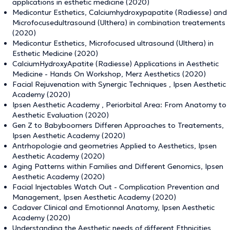
applications in esthetic medicine (2020)
Medicontur Esthetics, Calciumhydroxypapatite (Radiesse) and
Microfocusedultrasound (Ulthera) in combination treatements
(2020)
Medicontur Esthetics, Microfocused ultrasound (Ulthera) in
Esthetic Medicine (2020)
CalciumHydroxyApatite (Radiesse) Applications in Aesthetic
Medicine - Hands On Workshop, Merz Aesthetics (2020)
Facial Rejuvenation with Synergic Techniques , Ipsen Aesthetic
Academy (2020)
Ipsen Aesthetic Academy , Periorbital Area: From Anatomy to
Aesthetic Evaluation (2020)
Gen Z to Babyboomers Differen Approaches to Treatements,
Ipsen Aesthetic Academy (2020)
Antrhopologie and geometries Applied to Aesthetics, Ipsen
Aesthetic Academy (2020)
Aging Patterns within Families and Different Genomics, Ipsen
Aesthetic Academy (2020)
Facial Injectables Watch Out - Complication Prevention and
Management, Ipsen Aesthetic Academy (2020)
Cadaver Clinical and Emotionnal Anatomy, Ipsen Aesthetic
Academy (2020)
Understanding the Aesthetic needs of different Ethnicities,