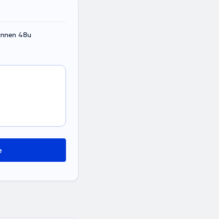
binnen 48u
e