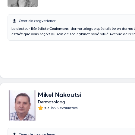
Over de zorgverlener
Le docteur
Bénédicte Ceulemans
, dermatologue spécialisée en dermat
esthétique vous reçoit au sein de son cabinet privé situé Avenue de l'O
Rhode-Saint-Genèse. Elle propose notamment des injections d'acide h
toxine botulique (botox), de l'épilation définitive au laser, des traitemen
vasculaire.Vous êtes entre de bonnes mains !
Mikel Nakoutsi
Dermatoloog
|
9.7
1595 evaluaties
Over de zorgverlener