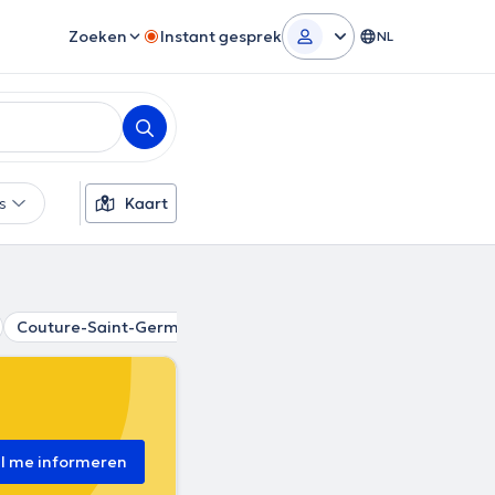
Zoeken
Instant gesprek
NL
rs
Kaart
Couture-Saint-Germain
Bierges
Céroux-Mousty
Wat
il me informeren