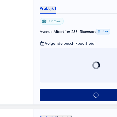
Praktijk 1
HTP Clinic
Avenue Albert 1er 253, Rixensart
1,1 km
Volgende beschikbaarheid
Alles zien