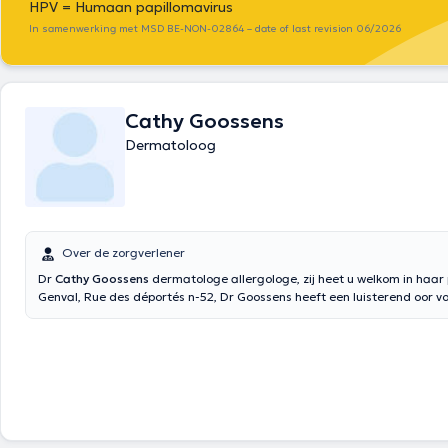
HPV = Humaan papillomavirus
In samenwerking met MSD BE-NON-02864 – date of last revision 06/2026
Cathy Goossens
Dermatoloog
Over de zorgverlener
Dr
Cathy Goossens
dermatologe allergologe, zij heet u welkom in haar p
Genval, Rue des déportés n-52, Dr Goossens heeft een luisterend oor v
patiënten, zij is gespecialiseerd in algemene dermatologie, allergologi
en kleine chirurgische ingrepen.