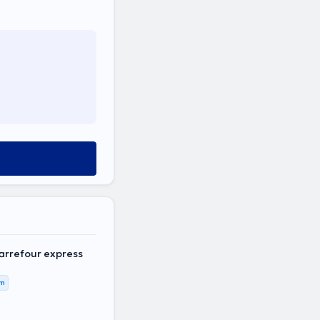
carrefour express
km