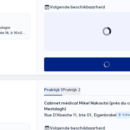
Volgende beschikbaarheid
ologie
rée 18, à 1640
yaluronique,
ts au laser
Alles zien
Praktijk 1
Praktijk 2
Cabinet médical Mikel Nakoutsi (près du 
Mestdagh)
Rue D'Abeiche 11, bte 01, Eigenbrakel
9,8 
Volgende beschikbaarheid