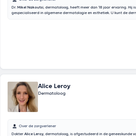
Dr.
Mikel Nakoutsi
, dermatoloog, heeft meer dan 18 jaar ervaring. Hij is
gespecialiseerd in algemene dermatologie en esthetiek. U kunt de derm
eigen praktijk in Braine l'Alleud op dinsdag, donderdag, vrijdag en zat
vertaald door google translate
Alice Leroy
Dermatoloog
Over de zorgverlener
Dokter
Alice Leroy
, dermatoloog, is afgestudeerd in de geneeskunde v