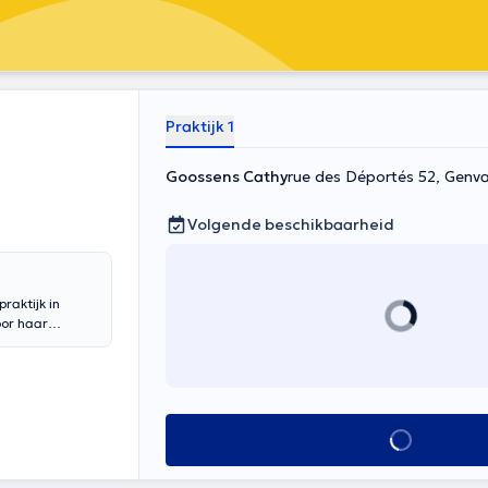
Praktijk 1
Goossens Cathy
rue des Déportés 52, Genva
Volgende beschikbaarheid
raktijk in
oor haar
e, fytotherapie
Alles zien