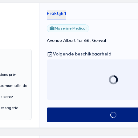
Praktijk 1
Mazerine Medical
Avenue Albert 1er 66, Genval
Volgende beschikbaarheid
sions pré-
maximum afin de
us serez
messagerie
Alles zien