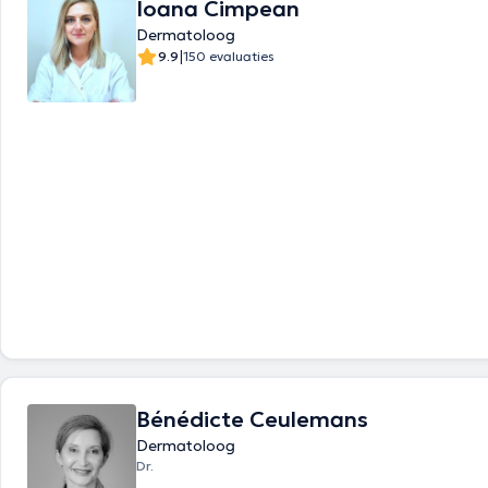
Ioana Cimpean
Dermatoloog
|
9.9
150 evaluaties
Bénédicte Ceulemans
Dermatoloog
Dr.