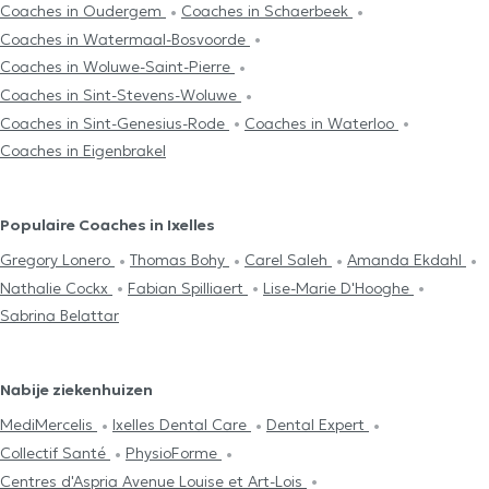
Coaches in Oudergem
Coaches in Schaerbeek
Coaches in Watermaal-Bosvoorde
Coaches in Woluwe-Saint-Pierre
Coaches in Sint-Stevens-Woluwe
Coaches in Sint-Genesius-Rode
Coaches in Waterloo
Coaches in Eigenbrakel
Populaire Coaches in Ixelles
Gregory Lonero
Thomas Bohy
Carel Saleh
Amanda Ekdahl
Nathalie Cockx
Fabian Spilliaert
Lise-Marie D'Hooghe
Sabrina Belattar
Nabije ziekenhuizen
MediMercelis
Ixelles Dental Care
Dental Expert
Collectif Santé
PhysioForme
Centres d'Aspria Avenue Louise et Art-Lois