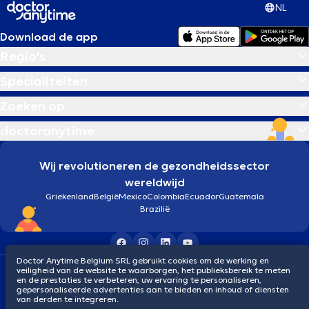
NL
Download de app
Regio's
Specialiteiten
Zoeken op
doctoranytime
Wij revolutioneren de gezondheidssector
wereldwijd
Griekenland
België
Mexico
Colombia
Ecuador
Guatemala
Brazilië
Doctor Anytime Belgium SRL gebruikt cookies om de werking en
Algemene voorwaarden
Cookies
Privacybeleid
veiligheid van de website te waarborgen, het publieksbereik te meten
en de prestaties te verbeteren, uw ervaring te personaliseren,
© 2026 doctoranytime
gepersonaliseerde advertenties aan te bieden en inhoud of diensten
van derden te integreren.