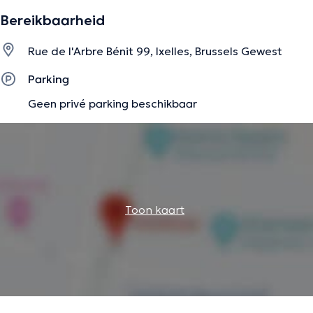
Ensemble, nous pouvons déterminer les aspects
Bereikbaarheid
Mon cabinet, basé à Ixelles, est très lumineu
Rue de l'Arbre Bénit 99, Ixelles, Brussels Gewest
Spécialisations :

Parking
Geen privé parking beschikbaar
Changements de carrière / Développement perso
Changements relationnels amoureux et amicaux

Dynamique et changements familiaux

Dysphorie de genre / Coming out / Questions s
Toon kaart
Veuillez noter que je ne suis ni thérapeute n
Consultations: EUR 60.00
