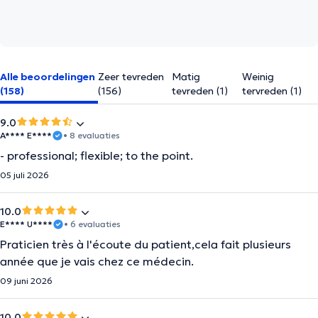
Alle beoordelingen
Zeer tevreden
Matig
Weinig
(158)
(156)
tevreden (1)
tervreden (1)
9.0
A**** E****
• 8 evaluaties
- professional; flexible; to the point.
05 juli 2026
10.0
E**** U****
• 6 evaluaties
Praticien très à l'écoute du patient,cela fait plusieurs
année que je vais chez ce médecin.
09 juni 2026
10.0