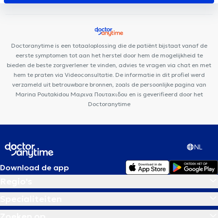
Centre Saint-Henri
CP3
Motion Rehab (MoRe)
Minerva Med
Uperform Etterbeek
Aesthetics Clinic
Cabinet Louis
t'Serstevens
I Care Center
Centre Adem
Pediatrics Brussels
Centre PsyCol Mérode
Doctoranytime is een totaaloplossing die de patiënt bijstaat vanaf de
eerste symptomen tot aan het herstel door hem de mogelijkheid te
bieden de beste zorgverlener te vinden, advies te vragen via chat en met
hem te praten via Videoconsultatie. De informatie in dit profiel werd
verzameld uit betrouwbare bronnen, zoals de persoonlijke pagina van
Marina Poutakidou Μαρινα Πουτακιδου en is geverifieerd door het
Doctoranytime
NL
Download de app
Regio's
Specialiteiten
Zoeken op