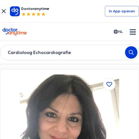
Doctoranytime
In App openen
doctoranytime
NL
Cardioloog Echocardiografie