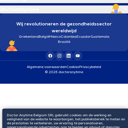
doctoranytime
Wij revolutioneren de gezondheidssector
wereldwijd
Griekenland
België
Mexico
Colombia
Ecuador
Guatemala
Brazilië
Algemene voorwaarden
Cookies
Privacybeleid
© 2026 doctoranytime
Doctor Anytime Belgium SRL gebruikt cookies om de werking en
veiligheid van de website te waarborgen, het publieksbereik te meten en
de prestaties te verbeteren, uw ervaring te personaliseren,
gepersonaliseerde advertenties aan te bieden en inhoud of diensten