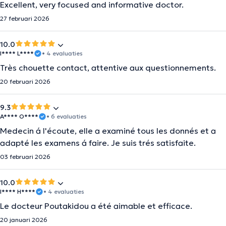
Excellent, very focused and informative doctor.
27 februari 2026
10.0
I**** L****
• 4 evaluaties
Très chouette contact, attentive aux questionnements.
20 februari 2026
9.3
A**** O****
• 6 evaluaties
Medecin á l'écoute, elle a examiné tous les donnés et a
adapté les examens á faire. Je suis trés satisfaite.
03 februari 2026
10.0
I**** H****
• 4 evaluaties
Le docteur Poutakidou a été aimable et efficace.
20 januari 2026