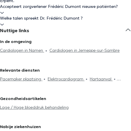
Erpent.
Accepteert zorgverlener Frédéric Dumont nieuwe patiënten?
Welke talen spreekt Dr. Frédéric Dumont ?
Nuttige links
In de omgeving
Cardiologen in Namen
Cardiologen in Jemeppe-sur-Sambre
Relevante diensten
Pacemaker plaatsing
Elektrocardiogram
Hartaanval
Doppler
Inspanningstest
Holter Test
Hartfalen
Echocardiografie
Hartziekte
Lage / Hoge bloeddruk
Gezondheidsartikelen
behandeling
Stress-test
Holter ECG
Ambulante
Lage / Hoge bloeddruk behandeling
bloeddrukmeting (ABPM)
Nabije ziekenhuizen