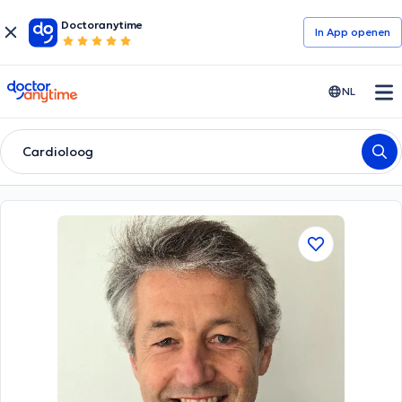
Doctoranytime
In App openen
doctoranytime
NL
Cardioloog