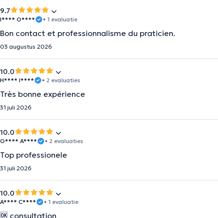
9.7
I**** O****
• 1 evaluatie
Bon contact et professionnalisme du praticien.
03 augustus 2026
10.0
H**** I****
• 2 evaluaties
Très bonne expérience
31 juli 2026
10.0
O**** A****
• 2 evaluaties
Top professionele
31 juli 2026
10.0
A**** C****
• 1 evaluatie
🆗️ consultation