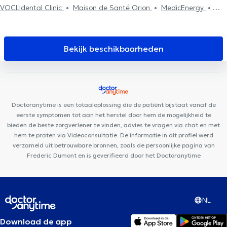
VOCLIdental Clinic
Maison de Santé Orion
MedicEnergy
Centre de Santé Biomécanique - Cabinet Gillard
DR Linsmaux
Centre Médical Namur Santé
Equip'santé
Cabinet Dr Chantal
Dangoisse
Centre dentaire Opal
Institut du poids de Namur
Bekijk beschikbaarheden
Anima Corpus
Kiné Sport Namur
L'Arche de Noé, maison de
naissance
Centre Médical et Paramédical Wépion
Centre de
Santé Be Happy
VOCLIdental TEMPLOUX
Centre PsyOs
Cabinet médical Dr Fastré & Lesur
Kiné Spé Gembloux
Doctoranytime is een totaaloplossing die de patiënt bijstaat vanaf de
Cabinet de médecine générale du Dr Ph Tassart
eerste symptomen tot aan het herstel door hem de mogelijkheid te
bieden de beste zorgverlener te vinden, advies te vragen via chat en met
hem te praten via Videoconsultatie. De informatie in dit profiel werd
verzameld uit betrouwbare bronnen, zoals de persoonlijke pagina van
Frederic Dumont en is geverifieerd door het Doctoranytime
NL
Download de app