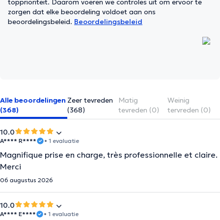
topprioriteit. Daarom voeren we controles uit om ervoor te
zorgen dat elke beoordeling voldoet aan ons
beoordelingsbeleid.
Beoordelingsbeleid
Alle beoordelingen
Zeer tevreden
Matig
Weinig
(368)
(368)
tevreden (0)
tervreden (0)
10.0
A**** R****
• 1 evaluatie
Magnifique prise en charge, très professionnelle et claire.
Merci
06 augustus 2026
10.0
A**** E****
• 1 evaluatie