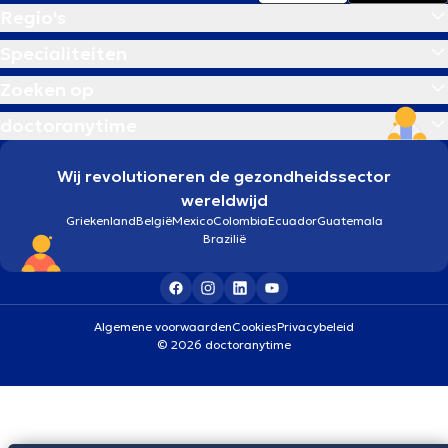
Regio's
Specialiteiten
Zoeken op
doctoranytime
Wij revolutioneren de gezondheidssector
wereldwijd
Griekenland
België
Mexico
Colombia
Ecuador
Guatemala
Brazilië
Algemene voorwaarden
Cookies
Privacybeleid
© 2026 doctoranytime