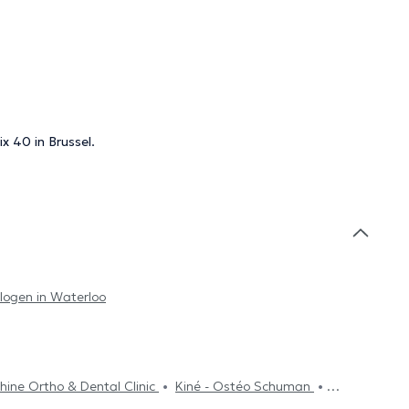
x 40 in Brussel.
logen in Waterloo
hine Ortho & Dental Clinic
Kiné - Ostéo Schuman