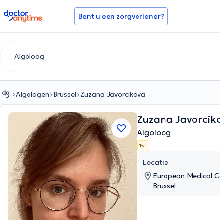
doctoranytime
Bent u een zorgverlener?
Algologen
Brussel
Zuzana Javorcikova
Zuzana Javorcik
Algoloog
15 '
Locatie
European Medical Ce
Brussel