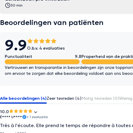
30 min
Beoordelingen van patiënten
9.9
O.b.v. 4 evaluaties
Punctualiteit
9.8
Properheid van de prakti
Vertrouwen en transparantie in beoordelingen zijn onze topprior
om ervoor te zorgen dat elke beoordeling voldoet aan ons beoo
Alle beoordelingen (4)
Zeer tevreden (4)
Matig tevreden (0)
Weinig
10.0
É**** U****
• 1 evaluatie
Très à l'écoute. Elle prend le temps de répondre à toutes