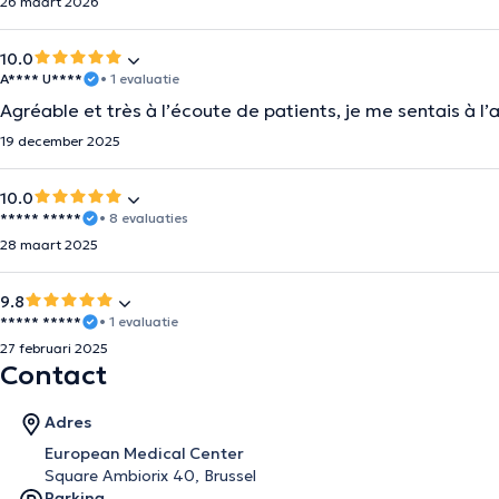
26 maart 2026
10.0
A**** U****
• 1 evaluatie
Agréable et très à l’écoute de patients, je me sentais à 
19 december 2025
10.0
***** *****
• 8 evaluaties
28 maart 2025
9.8
***** *****
• 1 evaluatie
27 februari 2025
Contact
Adres
European Medical Center
Square Ambiorix 40, Brussel
Parking