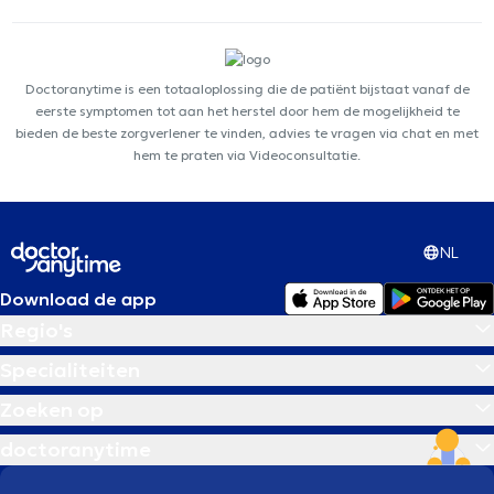
Doctoranytime is een totaaloplossing die de patiënt bijstaat vanaf de
eerste symptomen tot aan het herstel door hem de mogelijkheid te
bieden de beste zorgverlener te vinden, advies te vragen via chat en met
hem te praten via Videoconsultatie.
NL
Download de app
Regio's
Specialiteiten
Zoeken op
doctoranytime