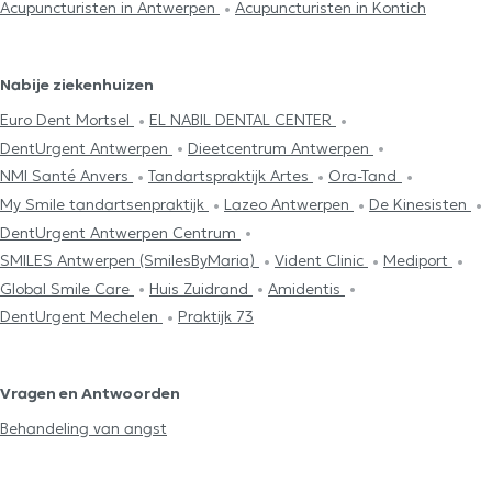
Acupuncturisten in Antwerpen
Acupuncturisten in Kontich
Nabije ziekenhuizen
Euro Dent Mortsel
EL NABIL DENTAL CENTER
DentUrgent Antwerpen
Dieetcentrum Antwerpen
NMI Santé Anvers
Tandartspraktijk Artes
Ora-Tand
My Smile tandartsenpraktijk
Lazeo Antwerpen
De Kinesisten
DentUrgent Antwerpen Centrum
SMILES Antwerpen (SmilesByMaria)
Vident Clinic
Mediport
Global Smile Care
Huis Zuidrand
Amidentis
DentUrgent Mechelen
Praktijk 73
Vragen en Antwoorden
Behandeling van angst