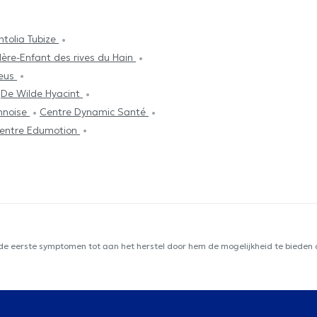
tolia Tubize
ère-Enfant des rives du Hain
eeus
De Wilde Hyacint
nnoise
Centre Dynamic Santé
entre Edumotion
 de eerste symptomen tot aan het herstel door hem de mogelijkheid te bieden d