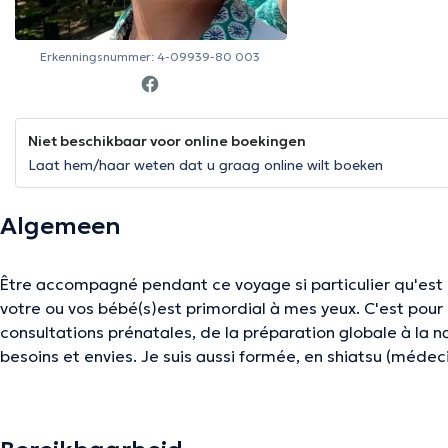
Erkenningsnummer: 4-09939-80 003
Niet beschikbaar voor online boekingen
Laat hem/haar weten dat u graag online wilt boeken
Algemeen
Être accompagné pendant ce voyage si particulier qu'est l
votre ou vos bébé(s)est primordial à mes yeux. C'est pour cela, que je vous propose, des
consultations prénatales, de la préparation globale à la naissance en fonc
besoins et envies. Je suis aussi formée, en shiatsu (médecine traditionnelle chinoise), en
aromathérapie, en lactation, en massage pré et post-par
soit aussi un moment de bien-être et un temps pour prendr
monitorings à domicile pour des grossesses qui en on besoin. Il est important po