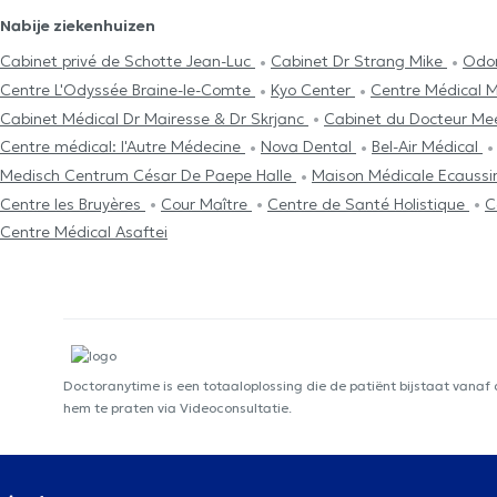
Nabije ziekenhuizen
Cabinet privé de Schotte Jean-Luc
Cabinet Dr Strang Mike
Odon
Centre L'Odyssée Braine-le-Comte
Kyo Center
Centre Médical M
Cabinet Médical Dr Mairesse & Dr Skrjanc
Cabinet du Docteur M
Centre médical: l'Autre Médecine
Nova Dental
Bel-Air Médical
Medisch Centrum César De Paepe Halle
Maison Médicale Ecaussi
Centre les Bruyères
Cour Maître
Centre de Santé Holistique
C
Centre Médical Asaftei
Doctoranytime is een totaaloplossing die de patiënt bijstaat vanaf
hem te praten via Videoconsultatie.