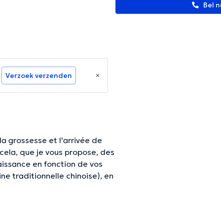
Bel n
Verzoek verzenden
a grossesse et l'arrivée de
tion de vos
tum pour que cette période
e soin de soi. J'effectue des
ur moi