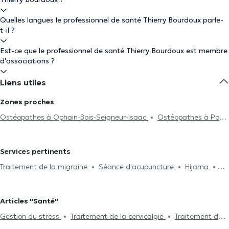
Quelles langues le professionnel de santé Thierry Bourdoux parle-
t-il ?
Est-ce que le professionnel de santé Thierry Bourdoux est membre
d'associations ?
Liens utiles
Zones proches
Ostéopathes à Ophain-Bois-Seigneur-Isaac
Ostéopathes à Pont-
À-Celles
Ostéopathes à Lillois-Witterzée
Ostéopathes à Lasne
Ostéopathes à Waterloo
Ostéopathes à Braine-Le-Château
Services pertinents
Ostéopathes à Haut-Ittre
Ostéopathes à Nivelles
Traitement de la migraine
Séance d'acupuncture
Hijama
Ostéopathes à Rhode-Saint-Genèse
Ostéopathes à Vieux-
Drainage lymphatique
Traitement de la cervicalgie
Gestion du
Genappe
Ostéopathes à Genappe
Ostéopathes à Beersel
stress
Problème digestif
Problème de dos
Traitement des
Ostéopathes à Tubize
Ostéopathes à Loupoigne
Ostéopathes
Articles "Santé"
lumbagos
Visite à domicile
Problème d'articulation
à La Hulpe
Ostéopathes à Genval
Ostéopathes à Bertrix
Gestion du stress
Traitement de la cervicalgie
Traitement de
Traitement des blessures sportives
Problèmes de mâchoire
Ostéopathes à Rixensart
Ostéopathes à Uccle
Ostéopathes