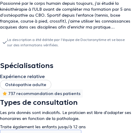
Passionné par le corps humain depuis toujours, j'ai étudié la
kinésithérapie à l'ULB avant de compléter ma formation par 5 ans
d'ostéopathie au CBO. Sportif depuis l'enfance (tennis, boxe
française, course à pied, crossfit), j'aime utiliser les connaissances
acquises dans ces disciplines afin d'enrichir ma pratique
professionnelle. Pour moi la formation continue est primordiale,
c'est pour cela que je participe à de nombreux séminaires que ce
La description a été éditée par l'équipe de Doctoranytime et se base
soit dans le domaine de la pédiatrie, chaine musculaire, viscéral,
sur des informations vérifiées.
cranio-sacré et j'en passe. Je serai heureux de vous accueillir dans
mon cabinet, à bientôt.
Spécialisations
Expérience relative
Ostéopathie adulte
737 recommandation des patients
Types de consultation
Les prix donnés sont indicatifs. Le praticien est libre d'adapter ses
honoraires en fonction de la pathologie.
Traite également les enfants jusqu'à 12 ans