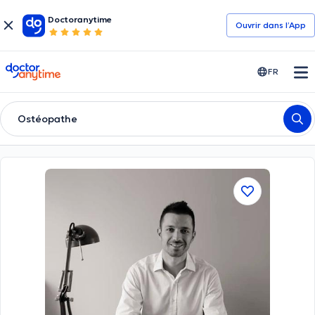
Doctoranytime
Ouvrir dans l’App
doctoranytime
FR
Ostéopathe