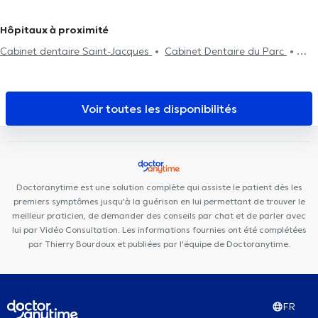
la migraine
Consultation nourrisson
Consultation femme enceinte
à Bruxelles
Douleurs Costales
Examen d'aptitude professionnelle
Hôpitaux à proximité
Consultation Post-partum
Douleur au genou
Douleur hanche
Cabinet dentaire Saint-Jacques
Cabinet Dentaire du Parc
Otakè
HK Health Center
Centre Médical de l'Alliance
Cabinet dentaire Sodenel
Smile-Architect
Centre Auditif
Dodelé
Run & Bike Clinic
Centre de psychologie et de mieux-
Voir toutes les disponibilités
être
Cabinet Médical
H&N Clinic
Smile Atelier
Centre
Médical de Lillois
Kinevolution
Cabinet CKS Waterloo
Centre les Bruyères
Soul By The Lab
Espace Médical Waterloo
HSPC Health & Sports Performance Center
Doctoranytime est une solution complète qui assiste le patient dès les
premiers symptômes jusqu'à la guérison en lui permettant de trouver le
meilleur praticien, de demander des conseils par chat et de parler avec
lui par Vidéo Consultation. Les informations fournies ont été complétées
par Thierry Bourdoux et publiées par l'équipe de Doctoranytime.
FR