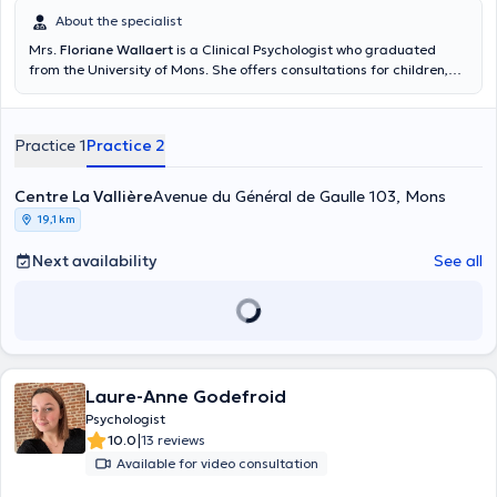
About the specialist
Mrs.
Floriane Wallaert
is a Clinical Psychologist who graduated
from the University of Mons. She offers consultations for children,
adolescents and adults. You can find her at the Centre La Vallière
located in Mons, as well as at the Tertre clinic or at the Centre
Thérapie Aide located in Ottignies, she will be happy to welcome
Practice 1
Practice 2
you.
Centre La Vallière
Avenue du Général de Gaulle 103, Mons
19,1 km
Next availability
See all
Laure-Anne Godefroid
Psychologist
|
10.0
13 reviews
Available for video consultation