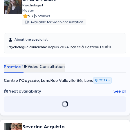
Psychologist
Master
|
9.7
3 reviews
Available for video consultation
About the specialist
Psychologue clinicienne depuis 2024, basée à Casteau (7061).
Video Consultation
Practice 1
Centre l'Odyssée, Lens
Rue Vallaville 86, Lens
22,7 km
Next availability
See all
Severine Acquisto