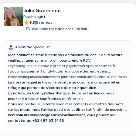
Julie Goeminne
Psychologist
|
9.5
5 reviews
Available for video consultation
About the specialist
Mon cabinet se situe à deux pas de Nivelles au coeur de la nature,
veuillez cliquer sur mon profil pour prendre RDV.
Psychologue clinicienne agréé et psychothérapeute formée à
l’accompagnement analytique, je propose des entretiens
thérapeutiques individuels au cœur de la nature sur le site de L'Arbri.
J'accompagne des adultes et jeunes à partir de 12 ans.
Le site sur lequel je travaille se situe au coeur de la nature tel un
refuge qui permet de s'extraire de notre quotidien.
La nature, en tant qu'allier thérapeutique, est un lieu où vous
pourrez y déposer souffrances et réflexions.
Dans ma pratique, je tente avec mes patients de mettre des mots
sur les maux, mais j'utilise aussi des outils créatifs afin de pouvoir en
comprendre davantage sur vos difficultés.
Si aucun créneau proposé ne vous convient, vous pouvez me
contacter au +32 487 63 91 93