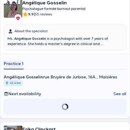
Angélique Gosselin
Psychologue formée burnout parental
|
9.9
53 reviews
About the specialist
Ms.
Angélique Gosselin
is a psychologist with over 7 years of
experience. She holds a master's degree in clinical and
psychopathological psychology obtained in 2011. She is specialized
in parenting support, difficulties related to the different stages of
life as well as in the field of depression. You can find her in Maisières,
Practice 1
she will be happy to welcome you.
Angélique Gosselin
rue Bruyère de Jurbise, 16A , Maisières
22,4 km
Next availability
See all
Erika Clinckart