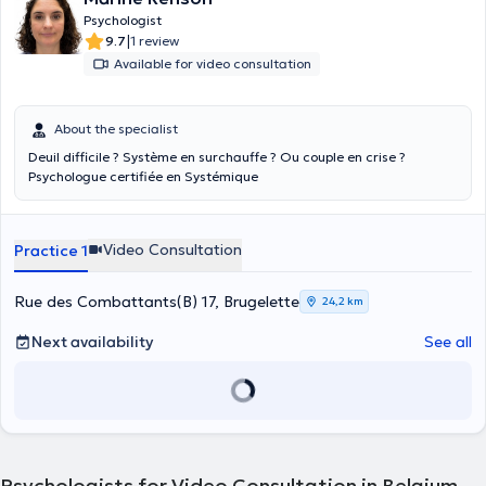
vous propose un lieu de parole et de soutien dans cette belle
Psychologist
aventure. Aucun parcours de naissance ne se ressemble, nous
|
9.7
1 review
cheminerons ensemble dans vos questionnements, vos doutes, dans
Available for video consultation
vos chagrins, dans vos peurs et cela à votre rythme. Je vous reçois
en consultation individuelle ou en couple.
About the specialist
Deuil difficile ? Système en surchauffe ? Ou couple en crise ?
Psychologue certifiée en Systémique
Video Consultation
Practice 1
Rue des Combattants(B) 17, Brugelette
24,2 km
Next availability
See all
Psychologists for Video Consultation in Belgium