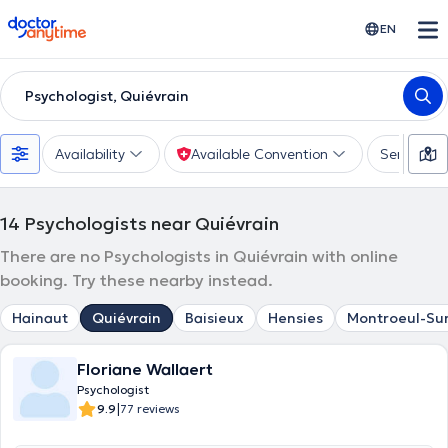
doctoranytime
EN
Psychologist, Quiévrain
Availability
Available Convention
Services
14
Psychologists near Quiévrain
There are no Psychologists in Quiévrain with online
booking. Try these nearby instead.
Hainaut
Quiévrain
Baisieux
Hensies
Montroeul-Su
Floriane Wallaert
Psychologist
|
9.9
77 reviews