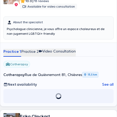
|
10.0
78 reviews
Available for video consultation
About the specialist
Psychologue clinicienne, je vous offre un espace chaleureux et de
non-jugement LGBTQI+ friendly
Video Consultation
Practice 1
Practice 2
Cotherapsy
Cotherapsy
Rue de Quièvremont 81, Chièvres
13,5 km
Next availability
See all
Erika Clinckart