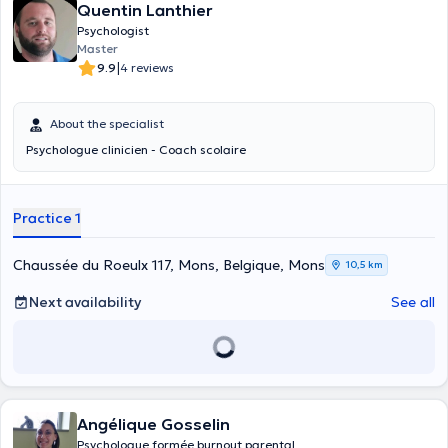
Quentin Lanthier
Psychologist
Master
|
9.9
4 reviews
About the specialist
Psychologue clinicien - Coach scolaire
Practice 1
Chaussée du Roeulx 117, Mons, Belgique, Mons
10,5 km
Next availability
See all
Angélique Gosselin
Psychologue formée burnout parental