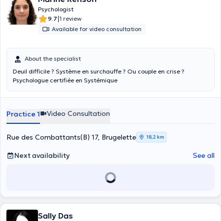
vous propose un lieu de parole et de soutien dans cette belle
Psychologist
aventure. Aucun parcours de naissance ne se ressemble, nous
|
9.7
1 review
cheminerons ensemble dans vos questionnements, vos doutes, dans
Available for video consultation
vos chagrins, dans vos peurs et cela à votre rythme. Je vous reçois
en consultation individuelle ou en couple.
About the specialist
Deuil difficile ? Système en surchauffe ? Ou couple en crise ?
Psychologue certifiée en Systémique
Video Consultation
Practice 1
Rue des Combattants(B) 17, Brugelette
18,2 km
Next availability
See all
Sally Das