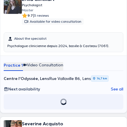
Psychologist
Master
|
9.7
3 reviews
Available for video consultation
About the specialist
Psychologue clinicienne depuis 2024, basée à Casteau (7061).
Video Consultation
Practice 1
Centre l'Odyssée, Lens
Rue Vallaville 86, Lens
14,7 km
Next availability
See all
Severine Acquisto