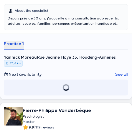
About the specialist
Depuis près de 30 ans, j'accueille à ma consultation adolescents,
adultes, couples, familles, personnes présentant un handicap et
professionnels de la santé mentale pour des difficultés de vie et des
souffrances diverses plus ou moins graves. Je propose un espace de
paroles et de réflexions afin de déposer, comprendre, dépasser
Practice 1
celles-ci et d'y apporter les réponses les plus adéquates possibles
selon chacun.
Yannick Moreau
Rue Jeanne Haye 35, Houdeng-Aimeries
23,4 km
Next availability
See all
Pierre-Philippe Vanderbèque
Psychologist
Master
|
9.9
119 reviews