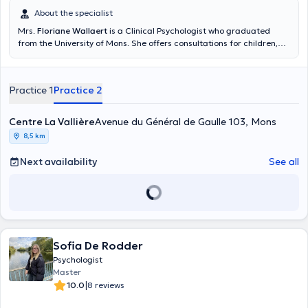
About the specialist
Mrs.
Floriane Wallaert
is a Clinical Psychologist who graduated
from the University of Mons. She offers consultations for children,
adolescents and adults. You can find her at the Centre La Vallière
located in Mons, as well as at the Tertre clinic or at the Centre
Thérapie Aide located in Ottignies, she will be happy to welcome
Practice 1
Practice 2
you.
Centre La Vallière
Avenue du Général de Gaulle 103, Mons
8,5 km
Next availability
See all
Sofia De Rodder
Psychologist
Master
|
10.0
8 reviews