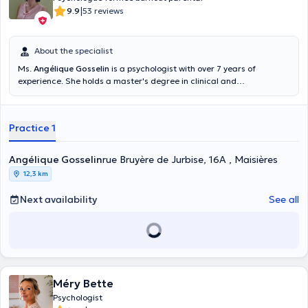
|
9.9
53 reviews
About the specialist
Ms.
Angélique Gosselin
is a psychologist with over 7 years of
experience. She holds a master's degree in clinical and
psychopathological psychology obtained in 2011. She is specialized
in parenting support, difficulties related to the different stages of
life as well as in the field of depression. You can find her in Maisières,
Practice 1
she will be happy to welcome you.
Angélique Gosselin
rue Bruyère de Jurbise, 16A , Maisières
12,3 km
Next availability
See all
Méry Bette
Psychologist