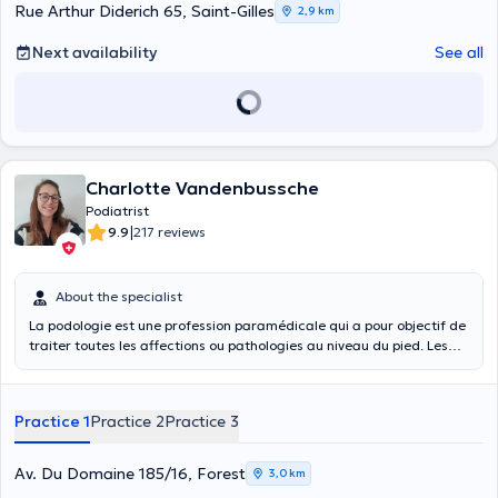
Rue Arthur Diderich 65, Saint-Gilles
2,9 km
Next availability
See all
Charlotte Vandenbussche
Podiatrist
|
9.9
217 reviews
About the specialist
La podologie est une profession paramédicale qui a pour objectif de
traiter toutes les affections ou pathologies au niveau du pied. Les
pieds nous portent toute la journée et ce pendant toute notre vie,
c'est pourquoi il est essentiel de prendre soin d'eux en réalisant des
soins de manière régulière. Je travaille aussi bien au niveau des
Practice 1
Practice 2
Practice 3
soins courants de pédicure médicale (ongles incarnés, œils de
perdrix, durillons, cors, etc.) qu'au niveau de la posture via des
semelles podologique. Je suis référencée par l'INAMI ce qui me
Av. Du Domaine 185/16, Forest
3,0 km
permet de soigner les personnes souffrantes du diabète. Les