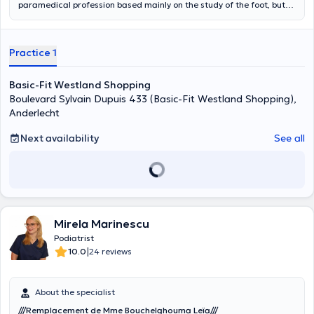
paramedical profession based mainly on the study of the foot, but
also the analysis of the whole human body, in its posture and in
movement. It is often when pain occurs in the feet and ankles that
patients turn to a podiatrist. My field of competence includes
Practice 1
podiatry in care, as well as biomechanics, in order to carry out a
morphostatic and dynamic examination (walking/running) of the
patient and if necessary to consider the making of a pair of
Basic-Fit Westland Shopping
functional podiatric or posturologic insoles.
Boulevard Sylvain Dupuis 433 (Basic-Fit Westland Shopping),
Anderlecht
Next availability
See all
Mirela Marinescu
Podiatrist
|
10.0
24 reviews
About the specialist
///Remplacement de Mme Bouchelghouma Leïa///