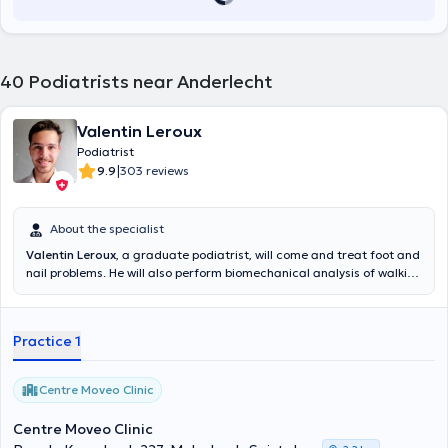
40
Podiatrists near Anderlecht
Valentin Leroux
Podiatrist
|
9.9
303 reviews
About the specialist
Valentin Leroux
, a graduate podiatrist, will come and treat foot and
nail problems. He will also perform biomechanical analysis of walking
and running in order to treat foot and joint pain of the lower limb.
Your Podiatrist receives you on Tuesdays in Schaerbeek, Avenue
Rogier. And on Monday and Wednesday afternoons at the
Practice 1
Moveoclinic center in Molenbeek.
Centre Moveo Clinic
Centre Moveo Clinic