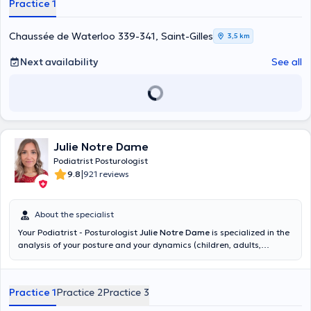
Practice 1
Chaussée de Waterloo 339-341, Saint-Gilles
3,5 km
Next availability
See all
Julie Notre Dame
Podiatrist Posturologist
|
9.8
921 reviews
About the specialist
Your Podiatrist - Posturologist
Julie Notre Dame
is specialized in the
analysis of your posture and your dynamics (children, adults,
sportsmen) in order to design orthopedic insoles for foot, knee, hip
and back pain. The Posturologist is adapted to make postural
assessments, following chronic lumbago, migraines, cervical and
Practice 1
Practice 2
Practice 3
thoracic tensions, chronic pain. Through a complete examination,
she will be able to direct you to an appropriate multidisciplinary