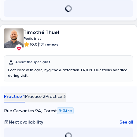
Timothé Thuel
Podiatrist
|
10.0
181 reviews
About the specialist
Foot care with care, hygiene & attention. FR/EN. Questions handled
during visit.
Practice 1
Practice 2
Practice 3
Rue Cervantes 94, Forest
3,1 km
Next availability
See all