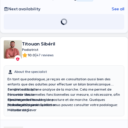
Next availability
See all
Titouan Sibéril
Podiatrist
|
10.0
47 reviews
About the specialist
En tant que podologue, je reçois en consultation aussi bien des
enfants que des adultes pour effectuer un bilan biomécanique
complet ainsi qu'une analyse de la marche. Cela me permet de
Tendinite d'Achille
concevoir des semelles fonctionnelles sur mesure, si nécessaire, afin
Périostite tibiale
de corriger les troubles de posture et de marche. Quelques
Syndrome de l'essuie-glace
Chez les enfants:
pathologies pour lesquelles vous pouvez consulter votre podologue:
Fasciite plantaire
Maladie d'Osgood-Schlatter
Métatarsalgie
Maladie de Sever
Syndrome de Morton