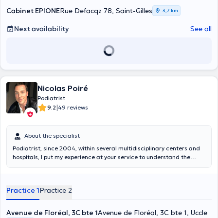
Cabinet EPIONE
Rue Defacqz 78, Saint-Gilles
3,7 km
Next availability
See all
Nicolas Poiré
Podiatrist
|
9.2
49 reviews
About the specialist
Podiatrist, since 2004, within several multidisciplinary centers and
hospitals, I put my experience at your service to understand the
biomechanical origin of your pain. General and sport podology,
study of walking and/or running and posture. Design of functional
insoles for comfort and posture. General foot care.
Practice 1
Practice 2
Avenue de Floréal, 3C bte 1
Avenue de Floréal, 3C bte 1, Uccle