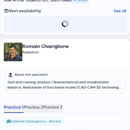
Rue Arthur Diderich 65, Saint-Gilles
Next availability
See all
Romain Chiariglione
Podiatrist
About the specialist
Gait and running analysis / biomechanical and morphostatic
balance, Realization of functional insoles (CAD-CAM 3D technology),
Examination / checking of the orthotics (to remake insoles for
example), Orthoplasty (silicone orthosis), Foot care (horns, ingrown
toenails ...)
Practice 1
Practice 2
Practice 3
Cabinet Chiariglione - Mortier