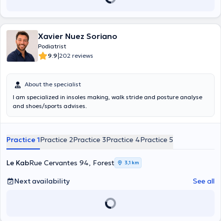
Xavier Nuez Soriano
Podiatrist
|
9.9
202 reviews
About the specialist
I am specialized in insoles making, walk stride and posture analyse
and shoes/sports advises.
Practice 1
Practice 2
Practice 3
Practice 4
Practice 5
Le Kab
Rue Cervantes 94, Forest
3,1 km
Next availability
See all