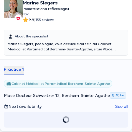
Marine Slegers
Podiatrist and reflexologist
Bac
|
9.9
153 reviews
About the specialist
Marine Slegers
, podologue, vous accueille au sein du Cabinet
Médical et Paramédical Berchem-Sainte-Agathe, situé Place
Docteur Schweitzer 12. Vous pouvez prendre rendez-vous en ligne les
jeudis de 8h30 à 17h. Elle peut vous recevoir en consultation pour
des soins et des orthoplasties, et s'occupe également de la gestion
Practice 1
des ongles incarnés.
Cabinet Médical et Paramédical Berchem-Sainte-Agathe
Place Docteur Schweitzer 12, Berchem-Sainte-Agathe
3,1 km
Next availability
See all