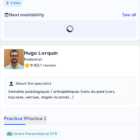
3,8 km
Next availability
See all
Hugo Lorquin
Podiatrist
|
9.9
57 reviews
About the specialist
Semelles podologiques / orthopédiques Soins du pied (cors,
mycoses, verrues, ongles incarnés...)
Practice 1
Practice 2
Centre Paramédical 576