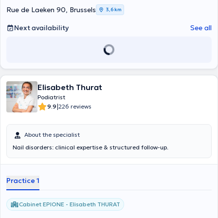
team to relieve your pain. She performs pedicure (foot care, ingrown
Rue de Laeken 90, Brussels
3,6 km
toenails, corns, calluses). The making of orthonyxis, orthoplasty,
orthoplastics are part of her skills. Do not hesitate to make an
Next availability
See all
appointment to relieve all your foot, knee, hip or back pain!
Elisabeth Thurat
Podiatrist
|
9.9
226 reviews
About the specialist
Nail disorders: clinical expertise & structured follow-up.
Practice 1
Cabinet EPIONE - Elisabeth THURAT