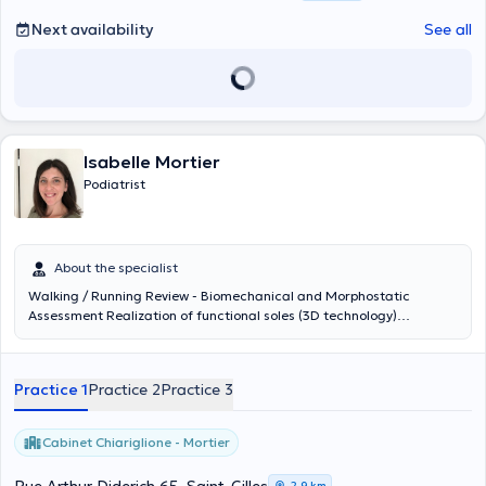
Next availability
See all
Isabelle Mortier
Podiatrist
About the specialist
Walking / Running Review - Biomechanical and Morphostatic
Assessment Realization of functional soles (3D technology)
Examination of the control walk (to rebuild soles for example) Sole
control orthoplasty Foot care (horns, ingrown toenails ...) Content
translated by google translate
Practice 1
Practice 2
Practice 3
Cabinet Chiariglione - Mortier
2,9 km