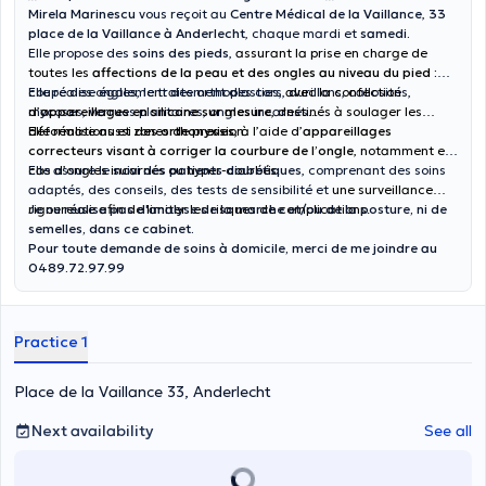
Mirela Marinescu
vous reçoit au
Centre Médical de la Vaillance
,
33
place de la Vaillance à Anderlecht
, chaque mardi et
samedi.
Elle propose des
soins des pieds
,
assurant la prise en charge de
toutes les
affections de la peau et des ongles au niveau du pied :
coupe des ongles, le traitement des cors, durillons, callosités,
Elle réalise également des orthoplasties,
avec la confection
mycoses, verrues plantaires, ongles incarnés...
d’
appareillages en silicone sur mesure
, destinés à soulager les
déformations et zones de pression.
Elle réalise aussi des
orthonyxies
, à l’aide d’
appareillages
correcteurs visant à corriger la courbure de l’ongle
, notamment en
cas d’ongles incarnés ou hyper-courbés.
Elle assure le
suivi des patients diabétiques
, comprenant des soins
adaptés, des conseils, des tests de sensibilité et
une surveillance
rigoureuse afin de limiter les risques de complications.
Je ne réalise pas d'analyse de la marche et/ou de la posture, ni de
semelles, dans ce cabinet.
Pour toute demande de soins à domicile, merci de me joindre au
0489.72.97.99
Practice 1
Place de la Vaillance 33, Anderlecht
Next availability
See all