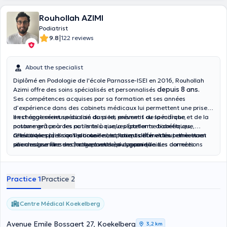
Rouhollah AZIMI
Podiatrist
|
9.8
122 reviews
About the specialist
Diplômé en Podologie de l'école Parnasse-ISEI en 2016, Rouhollah
depuis 8 ans.
Azimi offre des soins spécialisés et personnalisés
Ses compétences acquises par sa formation et ses années
d’expérience dans des cabinets médicaux lui permettent une prise
en charge sérieuse du soin du pied, préventif ou spécifique,
Il est également spécialisé dans les examens de la marche et de la
notamment pour les patients à risques (patients diabétiques,
posture grâce à des outils tels que la plateforme biométrique,
artéritiques...). Il confectionne notamment différentes orthèses en
relevant les pressions plantaires, et l’acquisition vidéo permettant
C’est avec plaisir qu'il accueille les patients et met tout en œuvre
silicones sur mesure (orthoplasties) ou appareille des corrections
une analyse fine des mouvements en dynamique. Les données
pour les prendre en charge avec le plus grand soin.
des plaques unguéales (orthonyxies).
récoltées lui permettent de dresser un bilan et d'élaborer un plan de
traitement via des semelles adaptées et confectionnées dans son
atelier.
Practice 1
Practice 2
Centre Médical Koekelberg
Avenue Emile Bossaert 27, Koekelberg
3,2 km