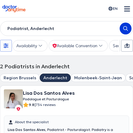
doctoranytime
EN
Podiatrist, Anderlecht
Availability
Available Convention
Services
2
Podiatrists in Anderlecht
Region Brussels
Anderlecht
Molenbeek-Saint-Jean
S
Lisa Dos Santos Alves
Podologue et Posturologue
|
9.8
734 reviews
About the specialist
Lisa Dos Santos Alves
, Podiatrist - Posturologist. Podiatry is a