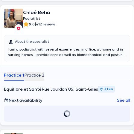
Chloé Beha
Podiatrist
|
9.6
412 reviews
About the specialist
I am a podiatrist with several experiences, in office, at home and in
nursing homes. I provide care as well as biomechanical and postural
analysis for adults and children. I decided to create my practice
"Équilibré et Santé" in order to work as a team with doctors,
physiotherapists and osteopaths. Passionate about podiatry and the
Practice 1
Practice 2
human body, I like to welcome my patients in a warm and friendly
manner. You can consult me for an analysis of walking, running,
posture, ingrown toenails, corns or calluses... I make my own insoles
Equilibre et Santé
Rue Jourdan 85, Saint-Gilles
3,1 km
in my workshop, which is located on site. This allows me to make
immediate adjustments according to the evolution of your
Next availability
See all
pathology. As a former high level gymnast, I treat ortho-traumatic,
musculo-tendinous, ligamentary, vascular and nerve pain as well as
sports pathologies. My dynamism and my curiosity, I continuously
push to learn and follow trainings for better treatments. Don't
hesitate to contact me if you can't find a convenient schedule or for
emergencies, a solution is always possible!