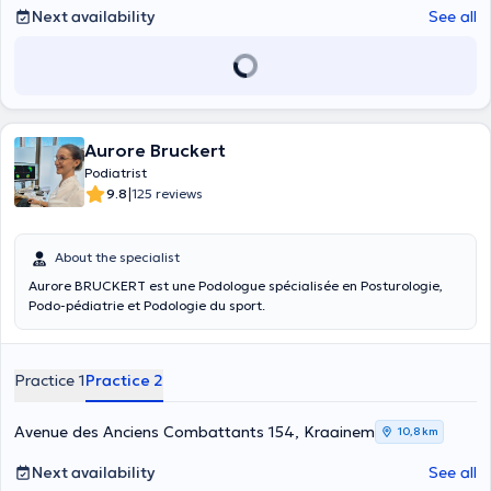
personnes diabétiques peuvent souffrir d'une perte de sensibilité ou
Next availability
See all
de problèmes vasculaire au niveau des pieds, il est donc très
important de les soigner et d'avoir un suivi. Tous ces soins peuvent
être réalisés durant mes consultations au cabinet ou à domicile. Les
semelles ne pourront être réalisées qu'au cabinet.
Aurore Bruckert
Podiatrist
|
9.8
125 reviews
About the specialist
Aurore BRUCKERT est une Podologue spécialisée en Posturologie,
Podo-pédiatrie et Podologie du sport.
Practice 1
Practice 2
Avenue des Anciens Combattants 154, Kraainem
10,8 km
Next availability
See all