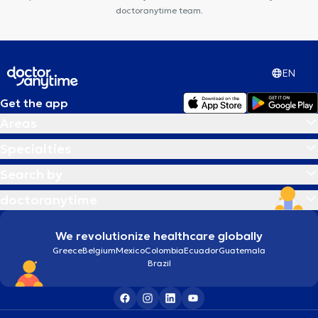
doctoranytime team.
EN
Get the app
Areas
Specialties
Search by
doctoranytime
We revolutionize healthcare globally
Greece
Belgium
Mexico
Colombia
Ecuador
Guatemala
Brazil