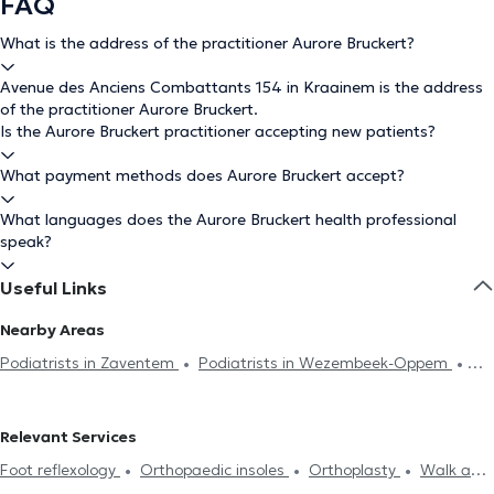
FAQ
What is the address of the practitioner Aurore Bruckert?
Avenue des Anciens Combattants 154 in Kraainem is the address
of the practitioner Aurore Bruckert.
Is the Aurore Bruckert practitioner accepting new patients?
What payment methods does Aurore Bruckert accept?
What languages does the Aurore Bruckert health professional
speak?
Useful Links
Nearby Areas
Podiatrists in Zaventem
Podiatrists in Wezembeek-Oppem
Podiatrists in Woluwe-Saint-Lambert
Podiatrists in Evere
Podiatrists in Schaerbeek
Podiatrists in Etterbeek
Podiatrists
Relevant Services
in Brussels
Podiatrists in Auderghem
Podiatrists in Woluwe-
Foot reflexology
Orthopaedic insoles
Orthoplasty
Walk and
Saint-Pierre
Podiatrists in Ixelles
Podiatrists in Laeken