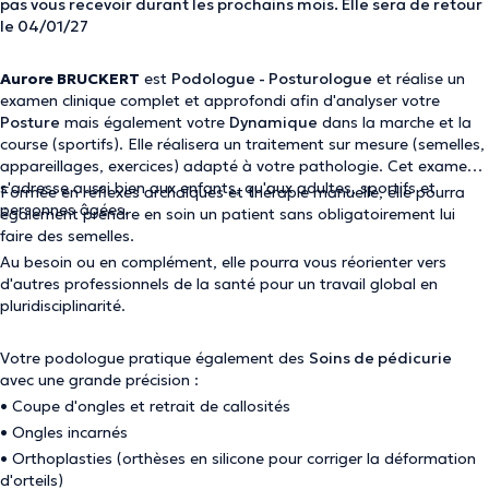
pas vous recevoir durant les prochains mois. Elle sera de retour
le 04/01/27
Aurore BRUCKERT
est
Podologue - Posturologue
et réalise un
examen clinique complet et approfondi afin d'analyser votre
Posture
mais également votre
Dynamique
dans la marche et la
course (sportifs). Elle réalisera un traitement sur mesure (semelles,
appareillages, exercices) adapté à votre pathologie. Cet examen
s'adresse aussi bien aux enfants, qu'aux adultes, sportifs et
Formée en reflexes archaïques et thérapie manuelle, elle pourra
personnes âgées.
également prendre en soin un patient sans obligatoirement lui
faire des semelles.
Au besoin ou en complément, elle pourra vous réorienter vers
d'autres professionnels de la santé pour un travail global en
pluridisciplinarité.
Votre podologue pratique également des
Soins de pédicurie
avec une grande précision :
• Coupe d'ongles et retrait de callosités
• Ongles incarnés
• Orthoplasties (orthèses en silicone pour corriger la déformation
d'orteils)