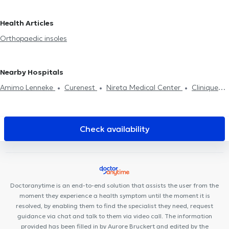
run analysis
Biomechanical examination
Ingrown nails
Podiatrists in Watermael-Boitsfort
Podiatrists in Saint-Gilles
treatment
Morphostatic analysis
Onychoplasty
Orthonymy
Podiatrists in Jette
Podiatrists in Uccle
Podiatrists in
Health Articles
Koekelberg
Podiatrists in Molenbeek-Saint-Jean
Podiatrists in
Orthopaedic insoles
Anderlecht
Podiatrists in Berchem-Sainte-Agathe
Podiatrists
in Rixensart
Nearby Hospitals
Amimo Lenneke
Curenest
Nireta Medical Center
Clinique
Saint-Côme
Wolu20 Medical Center
Back to sport
R&C
Center
Kine Sport Brussels
Clinique Dentaire Vandervelde
Health and Care Medical Center
Medicus Zaventem Health
Check availability
Center
Optima Care
Family Care Center
Medi-team
WoluKiné124
Cabinet Dentaire des Iles d'Or
Medistockel
Kinés Evere
GLOBAL CLINIC
Centre médical du Val
Doctoranytime is an end-to-end solution that assists the user from the
moment they experience a health symptom until the moment it is
resolved, by enabling them to find the specialist they need, request
guidance via chat and talk to them via video call. The information
provided has been filled in by Aurore Bruckert and edited by the