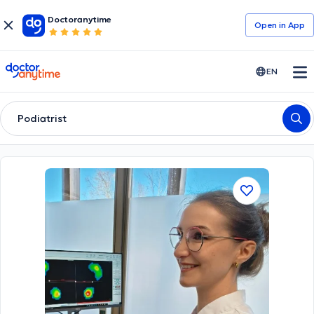
Doctoranytime
Open in Αpp
doctoranytime
EN
Podiatrist