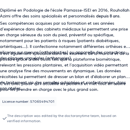
Diplômé en Podologie de l'école Parnasse-ISEI en 2016, Rouhollah
Azimi offre des soins spécialisés et personnalisés
depuis 8 ans.
Ses compétences acquises par sa formation et ses années
d’expérience dans des cabinets médicaux lui permettent une prise
en charge sérieuse du soin du pied, préventif ou spécifique,
notamment pour les patients à risques (patients diabétiques,
artéritiques...). Il confectionne notamment différentes orthèses en
silicones sur mesure (orthoplasties) ou appareille des corrections
Il est également spécialisé dans les examens de la marche et de la
des plaques unguéales (orthonyxies).
posture grâce à des outils tels que la plateforme biométrique,
relevant les pressions plantaires, et l’acquisition vidéo permettant
une analyse fine des mouvements en dynamique. Les données
récoltées lui permettent de dresser un bilan et d'élaborer un plan
de traitement via des semelles adaptées et confectionnées dans
C’est avec plaisir qu'il accueille les patients et met tout en œuvre
son atelier.
pour les prendre en charge avec le plus grand soin.
License number: 57065494701
The description was edited by the doctoranytime team, based on
verified information.