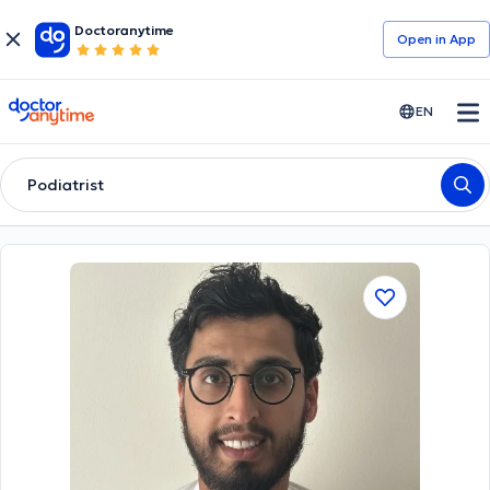
Doctoranytime
Open in Αpp
doctoranytime
EN
Podiatrist