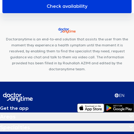
BASILIQUE
GO Santé
Centre Dentaire Charles-Quint
Top
Check availability
Health & Care Center
Medico centre
Centre médico-dentaire
Ambre
Centre Dental Family
KBS Medical
Centre
Paramédical 576
JUMANJI DENTAL
Cabinet dentaire La Racine
Pôle Médical Dewand Ganshoren
Centre pluridisciplinaire La
Doctoranytime is an end-to-end solution that assists the user from the
Colombe
moment they experience a health symptom until the moment it is
resolved, by enabling them to find the specialist they need, request
guidance via chat and talk to them via video call. The information
provided has been filled in by Rouhollah AZIMI and edited by the
doctoranytime team.
EN
Get the app
Areas
Specialties