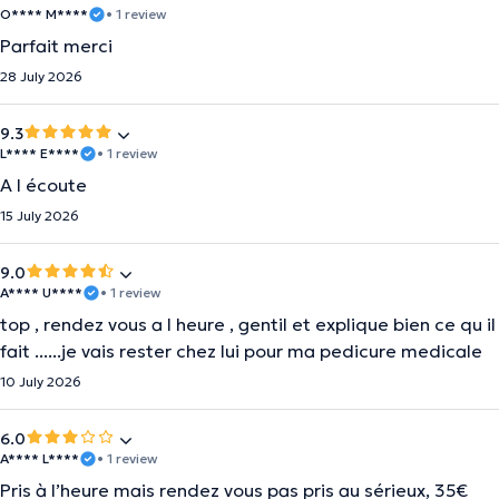
O**** M****
• 1 review
Parfait merci
28 July 2026
9.3
L**** E****
• 1 review
A l écoute
15 July 2026
9.0
A**** U****
• 1 review
top , rendez vous a l heure , gentil et explique bien ce qu il
fait ......je vais rester chez lui pour ma pedicure medicale
10 July 2026
6.0
A**** L****
• 1 review
Pris à l’heure mais rendez vous pas pris au sérieux, 35€