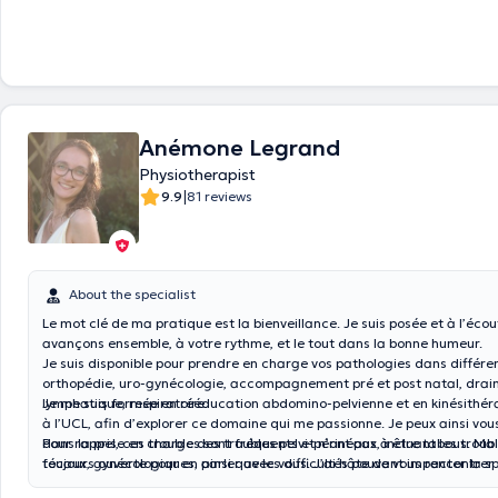
come to the visits on time to allow me to receive each patient on time. 
reached at 0476225231 if you want to make an appointment or if you w
more information about the different consultations I do.
Anémone Legrand
Physiotherapist
|
9.9
81 reviews
About the specialist
Le mot clé de ma pratique est la bienveillance. Je suis posée et à l’éco
avançons ensemble, à votre rythme, et le tout dans la bonne humeur.
Je suis disponible pour prendre en charge vos pathologies dans différe
orthopédie, uro-gynécologie, accompagnement pré et post natal, dra
lymphatique, respiratoire.
Je me suis formée en rééducation abdomino-pelvienne et en kinésithér
à l’UCL, afin d’explorer ce domaine qui me passionne. Je peux ainsi v
dans la prise en charge des troubles pelvi-périnéaux, incluant les troubl
Pour rappel, ces troubles sont fréquents et n’ont pas à être tabous. Ma
fécaux, gynécologiques, ainsi que les difficultés pouvant impacter la s
toujours ouverte pour en parler avec vous. J’ai hâte de vous rencontrer
chez les femmes, les hommes et les enfants.
accompagner afin d’atteindre vos objectifs.