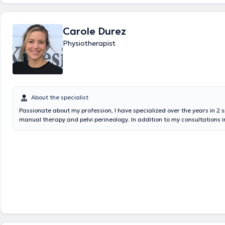
Carole Durez
Physiotherapist
About the specialist
Passionate about my profession, I have specialized over the years in 2 s
manual therapy and pelvi perineology. In addition to my consultations in
also receive patients at the Jolimont hospital, where I work in close col
various doctors/surgeons. Finally, I have been teaching for a few years
University of Leuven and at Parnasse-Isei, to physiotherapists who wish 
one of these two fields.