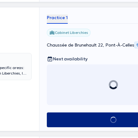
Practice 1
Cabinet Liberchies
Chaussée de Brunehault 22, Pont-À-Celles
Next availability
pecific areas:
 Liberchies, I
laboration with
 at the Catholic
to specialize in
See all