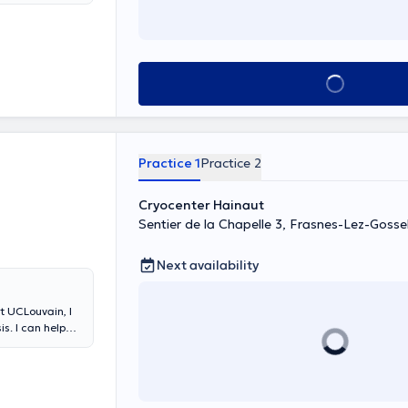
See all
Practice 1
Practice 2
Cryocenter Hainaut
Sentier de la Chapelle 3, Frasnes-Lez-Gossel
Next availability
t UCLouvain, I
s. I can help
tecartherapy or
s. I work at the
t the HK Health
I ask you to