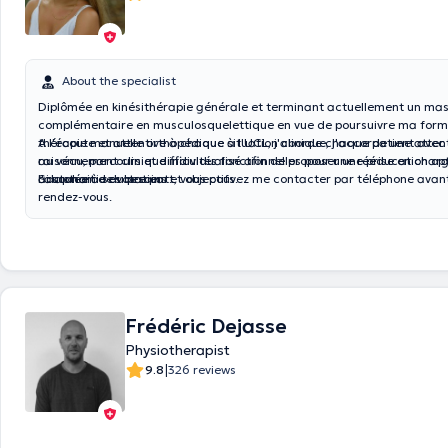
About the specialist
Diplômée en kinésithérapie générale et terminant actuellement un mas
complémentaire en musculosquelettique en vue de poursuivre ma form
thérapie manuelle orthopédique à l'UCL, j'aborde chaque patient avec
A l'écoute et attentive à chaque situation clinique, j'accorde une atten
raisonnement clinique individualisé afin de proposer une prise en charg
au vécu, parcours et difficultés fonctionnelles pour une rééducation op
adaptée à ses besoins et objectifs.
l'autonomie du patient.
Si souhait de votre part, vous pouvez me contacter par téléphone ava
rendez-vous.
Frédéric Dejasse
Physiotherapist
|
9.8
326 reviews