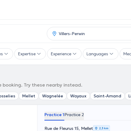
es
Expertise
Experience
Languages
Mea
ne booking. Try these nearby instead.
sselies
Mellet
Wagnelée
Wayaux
Saint-Amand
L
Practice 1
Practice 2
Rue de Fleurus 15, Mellet
2,3 km