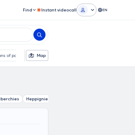
Find
Instant videocall
EN
ns of payment
Map
Additional filters
iberchies
Heppignies
Rèves
Thiméon
Brye
Wange