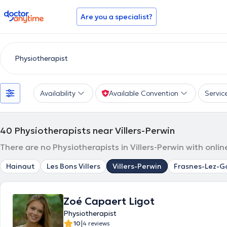
doctoranytime
Are you a specialist?
Availability
Available Convention
Servic
40
Physiotherapists near Villers-Perwin
There are no Physiotherapists in Villers-Perwin with onli
Hainaut
Les Bons Villers
Villers-Perwin
Frasnes-Lez-Go
Zoé Capaert Ligot
Physiotherapist
|
10
4 reviews