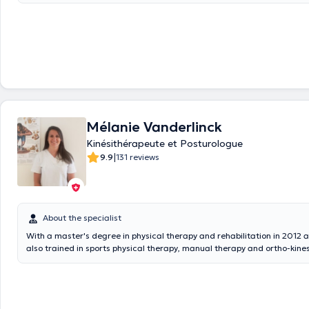
Mélanie Vanderlinck
Kinésithérapeute et Posturologue
|
9.9
131 reviews
About the specialist
With a master's degree in physical therapy and rehabilitation in 2012 a
also trained in sports physical therapy, manual therapy and ortho-kinesi
you to get rid of a crookedness problem or to perform electrotherapy, 
lymphatic drainage. I also provide shockwave and ultrasound treatment
Sentier de la Chapelle 3 center located in Frasnes-Lez-Gosselies and a
Center located in Braine-L'Alleud. I like punctuality and for this reason, 