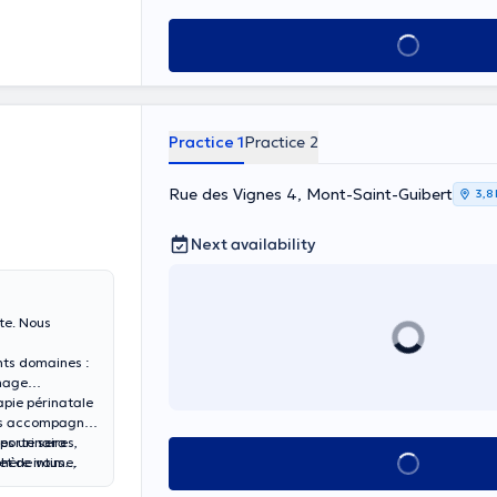
I can be
ant to get
See all
Practice 1
Practice 2
Rue des Vignes 4, Mont-Saint-Guibert
3,8
Next availability
ute. Nous
nts domaines :
inage
apie périnatale
ous accompagner
es urinaires,
 porte sera
See all
phère intime,
 et de vous