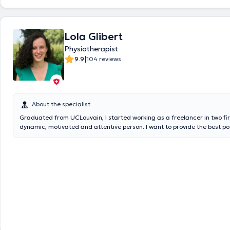
Lola Glibert
Physiotherapist
|
9.9
104 reviews
About the specialist
Graduated from UCLouvain, I started working as a freelancer in two fi
dynamic, motivated and attentive person. I want to provide the best po
patients, with kindness and good humor. One of my main concerns is th
side, which is why I will do everything possible to achieve quality report
you...