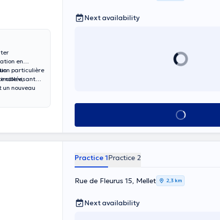
Next availability
ter
ation en
 un
tion particulière
e ciblée,
timale visant
nt un nouveau
See all
Practice 1
Practice 2
Rue de Fleurus 15, Mellet
2,3 km
Next availability