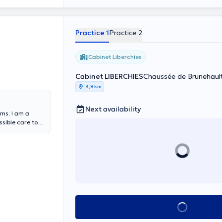
Practice 1
Practice 2
Cabinet Liberchies
Cabinet LIBERCHIES
Chaussée de Brunehault
3,8 km
Next availability
rms. I am a
ssible care to
e relational
s. Hope to meet
See all