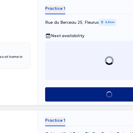
Practice 1
Rue du Berceau 25, Fleurus
6,8 km
Next availability
lso at home in
See all
Practice 1