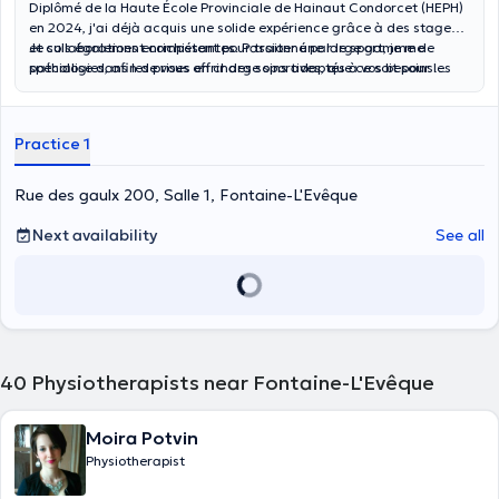
Diplômé de la Haute École Provinciale de Hainaut Condorcet (HEPH)
en 2024, j'ai déjà acquis une solide expérience grâce à des stages
et collaborations enrichissantes. Passionné par le sport, je me
Je suis également compétent pour traiter une large gamme de
spécialise dans les prises en charge sportives, que ce soit pour les
pathologies, afin de vous offrir des soins adaptés à vos besoins
athlètes ou pour toute personne cherchant à soigner ses blessures.
spécifiques. À travers mon approche personnalisée et
professionnelle, je m'engage à vous accompagner sur le chemin de
la santé et du bien-être.
Practice 1
Rue des gaulx 200, Salle 1, Fontaine-L'Evêque
Next availability
See all
40
Physiotherapists near Fontaine-L'Evêque
Moira Potvin
Physiotherapist