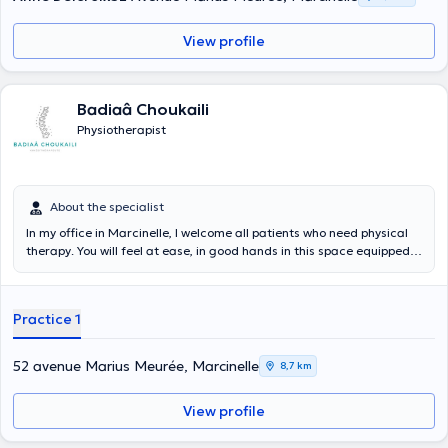
View profile
Badiaâ Choukaili
Physiotherapist
About the specialist
In my office in Marcinelle, I welcome all patients who need physical
therapy. You will feel at ease, in good hands in this space equipped
with all the necessary comfort. However, if you have difficulty
getting around, I will come to your home to provide professional
care. If you are looking for a physical therapist in the Marcinelle
Practice 1
area, contact Badiaâ Choukaïli, an experienced physical therapist
today.
52 avenue Marius Meurée, Marcinelle
8,7 km
View profile