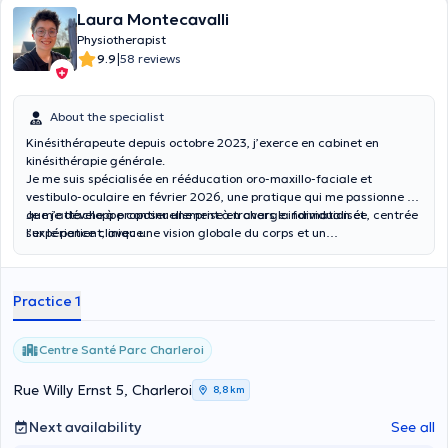
Laura Montecavalli
Physiotherapist
|
9.9
58 reviews
About the specialist
Kinésithérapeute depuis octobre 2023, j’exerce en cabinet en
kinésithérapie générale.
Je me suis spécialisée en rééducation oro-maxillo-faciale et
vestibulo-oculaire en février 2026, une pratique qui me passionne et
que je développe continuellement à travers la formation et
Je m’attache à proposer une prise en charge individualisée, centrée
l’expérience clinique.
sur le patient, avec une vision globale du corps et un
accompagnement attentif à chaque étape de la rééducation.
Practice 1
Centre Santé Parc Charleroi
Rue Willy Ernst 5, Charleroi
8,8 km
Next availability
See all