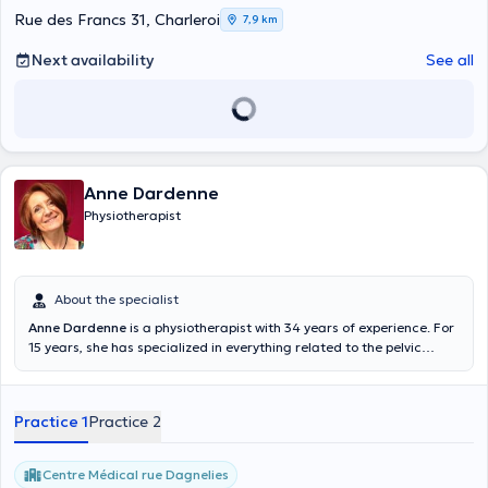
Rue des Francs 31, Charleroi
7,9 km
Next availability
See all
Anne Dardenne
Physiotherapist
About the specialist
Anne Dardenne
is a physiotherapist with 34 years of experience. For
15 years, she has specialized in everything related to the pelvic
sphere and has followed many training courses in this field:
Preparation for childbirth, postpartum, hypopressive gymnastics,
urogynecology and anorectal rehabilitation, manual therapy
Practice 1
Practice 2
specific and clinical sexology. She is also trained in VODDER Manual
Lymphatic Drainage and post breast cancer treatments. In her
office or at Espace 84, the health, physical and mental well-being of
Centre Médical rue Dagnelies
patients are her main concerns.