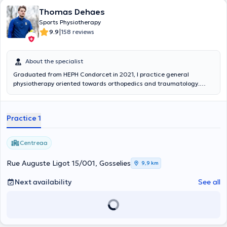
Thomas Dehaes
Sports Physiotherapy
|
9.9
158 reviews
About the specialist
Graduated from HEPH Condorcet in 2021, I practice general
physiotherapy oriented towards orthopedics and traumatology.
Passionate about the sporting world and working alongside athletes
of all levels (professional athletes/amateur athletes), I decided to
specialize in this field.
Practice 1
Centreaa
Rue Auguste Ligot 15/001, Gosselies
9,9 km
Next availability
See all