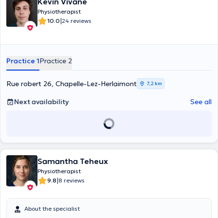
Kevin Vivane
Physiotherapist
|
10.0
24 reviews
Practice 1
Practice 2
Rue robert 26, Chapelle-Lez-Herlaimont
7,2 km
Next availability
See all
Samantha Teheux
Physiotherapist
|
9.8
8 reviews
About the specialist