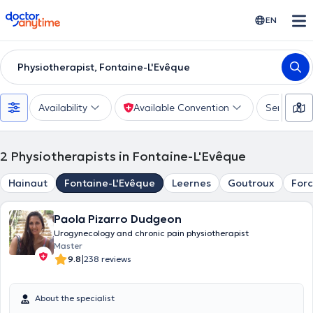
doctoranytime
EN
Physiotherapist, Fontaine-L'Evêque
Availability
Available Convention
Services
2
Physiotherapists in Fontaine-L'Evêque
Hainaut
Fontaine-L'Evêque
Leernes
Goutroux
For
Paola Pizarro Dudgeon
Urogynecology and chronic pain physiotherapist
Master
|
9.8
238 reviews
About the specialist