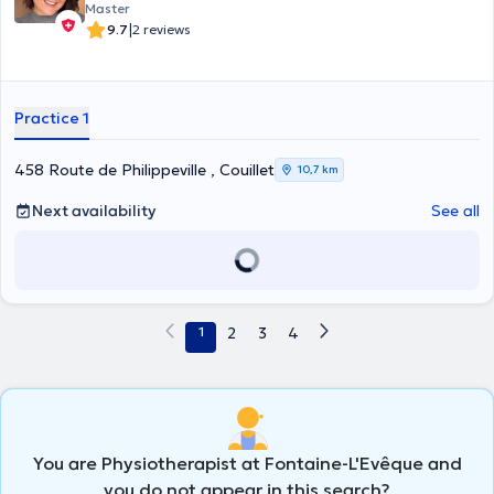
Master
|
9.7
2 reviews
Practice 1
458 Route de Philippeville , Couillet
10,7 km
Next availability
See all
1
2
3
4
You are Physiotherapist at Fontaine-L'Evêque and
you do not appear in this search?