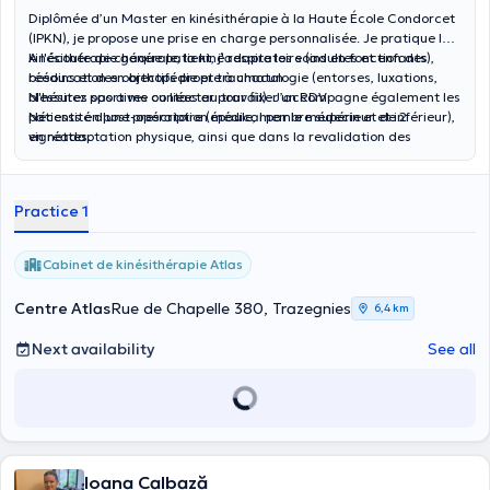
Diplômée d’un Master en kinésithérapie à la Haute École Condorcet
(IPKN), je propose une prise en charge personnalisée. Je pratique la
kinésithérapie générale, la kiné respiratoire (adultes et enfants),
A l'écoute de chaque patient, j'adapte les soins en fonction des
rééducation en orthopédie et traumatologie (entorses, luxations,
besoins et des objectifs propre à chacun.
blessures sportives ou liées au travail). J’accompagne également les
N'hésitez pas a me contacter pour fixer un RDV
patients en post-opératoire (épaule, membre supérieur et inférieur),
Nécessité d'une prescription médical par le médecin et de 2
en réadaptation physique, ainsi que dans la revalidation des
vignettes.
troubles neurologiques.
Practice 1
Cabinet de kinésithérapie Atlas
Centre Atlas
Rue de Chapelle 380, Trazegnies
6,4 km
Next availability
See all
Ioana Calbază