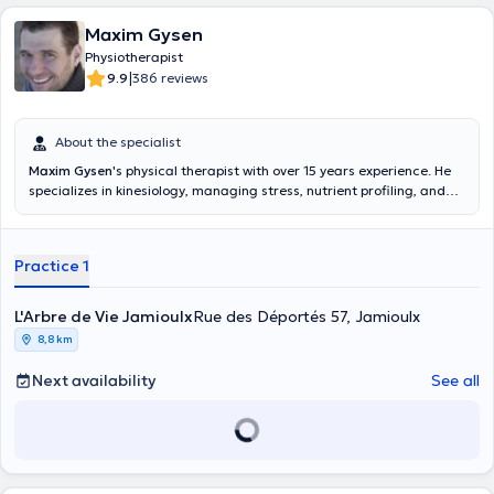
Maxim Gysen
Physiotherapist
|
9.9
386 reviews
About the specialist
Maxim Gysen
's physical therapist with over 15 years experience. He
specializes in kinesiology, managing stress, nutrient profiling, and
energy balances. It is also a physical education teacher at the head
of a multidisciplinary center where work physiotherapists,
psychologists, speech therapist, nurse, ... Fascinated by nature,
Practice 1
sports, nutrition, energy and the tremendous resources of human
being, it offers individualized monitoring, where most holistic
techniques are manual while putting this knowledge in kinesiology
L'Arbre de Vie Jamioulx
Rue des Déportés 57, Jamioulx
and nutrition at your service. It welcomes you from Monday to Friday
8,8 km
between 8:30 am and 19h. Content translated by google translate
Next availability
See all