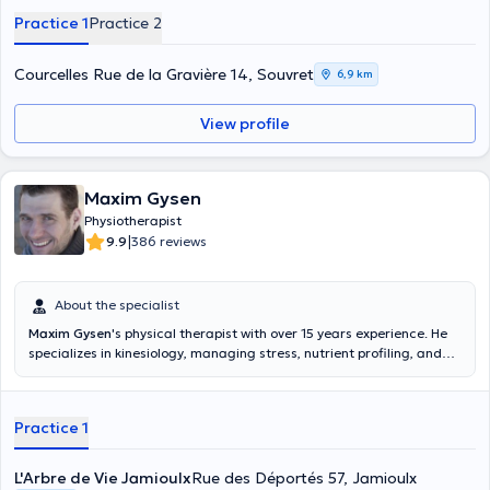
Practice 1
Practice 2
Courcelles Rue de la Gravière 14, Souvret
6,9 km
View profile
Maxim Gysen
Physiotherapist
|
9.9
386 reviews
About the specialist
Maxim Gysen
's physical therapist with over 15 years experience. He
specializes in kinesiology, managing stress, nutrient profiling, and
energy balances. It is also a physical education teacher at the head
of a multidisciplinary center where work physiotherapists,
psychologists, speech therapist, nurse, ... Fascinated by nature,
Practice 1
sports, nutrition, energy and the tremendous resources of human
being, it offers individualized monitoring, where most holistic
techniques are manual while putting this knowledge in kinesiology
L'Arbre de Vie Jamioulx
Rue des Déportés 57, Jamioulx