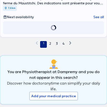
ferme du Maustitchi. Des indications sont présente pour vous
guider jusqu'au cabinet., Leernes
7,6 km
Next availability
See all
1
2
3
4
You are Physiotherapist at Dampremy and you do
not appear in this search?
Discover how doctoranytime can simplify your daily
life.
Add your medical practice