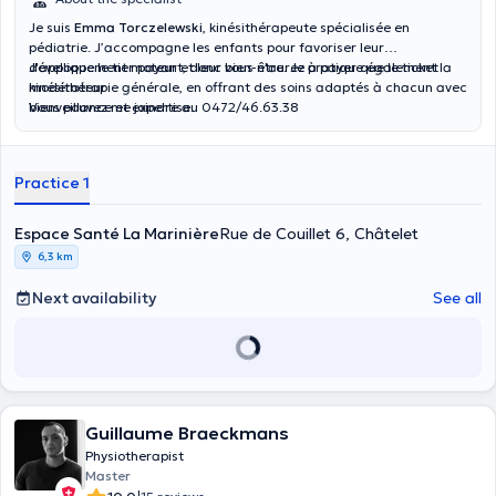
Je suis
Emma Torczelewski
, kinésithérapeute spécialisée en
pédiatrie. J’accompagne les enfants pour favoriser leur
développement moteur et leur bien-être. Je pratique également la
J'applique le tier payant, donc vous n'aurez à payer que le ticket
kinésithérapie générale, en offrant des soins adaptés à chacun avec
modérateur
bienveillance et expertise.
Vous pouvez me joindre au 0472/46.63.38
Practice 1
Espace Santé La Marinière
Rue de Couillet 6, Châtelet
6,3 km
Next availability
See all
Guillaume Braeckmans
Physiotherapist
Master