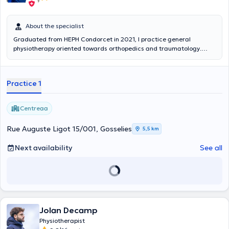
About the specialist
Graduated from HEPH Condorcet in 2021, I practice general
physiotherapy oriented towards orthopedics and traumatology.
Passionate about the sporting world and working alongside athletes
of all levels (professional athletes/amateur athletes), I decided to
specialize in this field.
Practice 1
Centreaa
Rue Auguste Ligot 15/001, Gosselies
5,5 km
Next availability
See all
Jolan Decamp
Physiotherapist