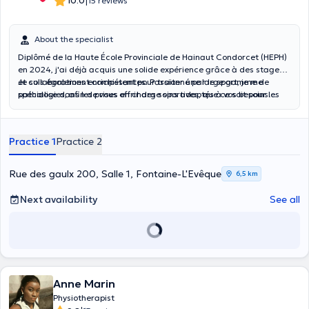
|
10.0
15 reviews
About the specialist
Diplômé de la Haute École Provinciale de Hainaut Condorcet (HEPH)
en 2024, j'ai déjà acquis une solide expérience grâce à des stages
et collaborations enrichissantes. Passionné par le sport, je me
Je suis également compétent pour traiter une large gamme de
spécialise dans les prises en charge sportives, que ce soit pour les
pathologies, afin de vous offrir des soins adaptés à vos besoins
athlètes ou pour toute personne cherchant à soigner ses blessures.
spécifiques. À travers mon approche personnalisée et
professionnelle, je m'engage à vous accompagner sur le chemin de
la santé et du bien-être.
Practice 1
Practice 2
Rue des gaulx 200, Salle 1, Fontaine-L'Evêque
6,5 km
Next availability
See all
Anne Marin
Physiotherapist