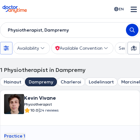
doctoranytime
EN
Physiotherapist, Dampremy
Availability
Available Convention
Services
1
Physiotherapist in Dampremy
Hainaut
Dampremy
Charleroi
Lodelinsart
Marcinel
Kevin Vivane
Physiotherapist
|
10.0
24 reviews
Practice 1