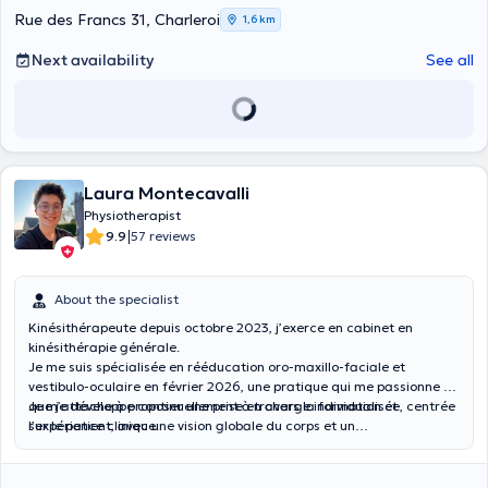
Rue des Francs 31, Charleroi
1,6 km
Next availability
See all
Laura Montecavalli
Physiotherapist
|
9.9
57 reviews
About the specialist
Kinésithérapeute depuis octobre 2023, j’exerce en cabinet en
kinésithérapie générale.
Je me suis spécialisée en rééducation oro-maxillo-faciale et
vestibulo-oculaire en février 2026, une pratique qui me passionne et
que je développe continuellement à travers la formation et
Je m’attache à proposer une prise en charge individualisée, centrée
l’expérience clinique.
sur le patient, avec une vision globale du corps et un
accompagnement attentif à chaque étape de la rééducation.