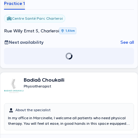
Practice 1
Centre Santé Parc Charleroi
Rue Willy Ernst 5, Charleroi
1,6 km
Next availability
See all
Badiaâ Choukaili
Physiotherapist
About the specialist
In my office in Marcinelle, I welcome all patients who need physical
therapy. You will feel at ease, in good hands in this space equipped
with all the necessary comfort. However, if you have difficulty
getting around, I will come to your home to provide professional