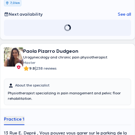
and nutrition at your service. It welcomes you from Monday to Friday
7,0 km
between 8:30 am and 19h. Content translated by google translate
Next availability
See all
Paola Pizarro Dudgeon
Urogynecology and chronic pain physiotherapist
Master
|
9.8
238 reviews
About the specialist
Physiotherapist specializing in pain management and pelvic floor
rehabilitation.
Practice 1
13 Rue E. Depré , Vous pouvez vous garer sur le parking de la