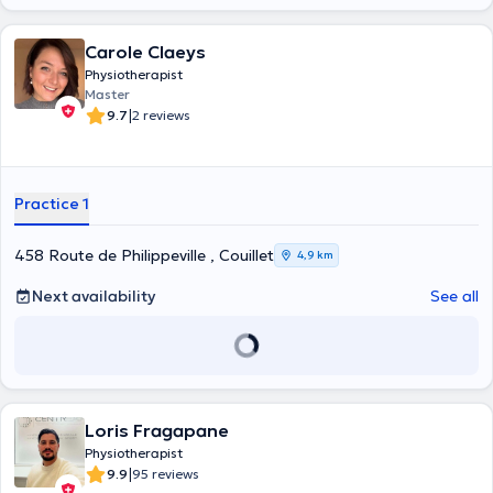
Carole Claeys
Physiotherapist
Master
|
9.7
2 reviews
Practice 1
458 Route de Philippeville , Couillet
4,9 km
Next availability
See all
Loris Fragapane
Physiotherapist
|
9.9
95 reviews