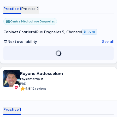
Preparation for childbirth, postpartum, hypopressive gymnastics,
urogynecology and anorectal rehabilitation, manual therapy
Practice 1
Practice 2
specific and clinical sexology. She is also trained in VODDER Manual
Lymphatic Drainage and post breast cancer treatments. In her
office or at Espace 84, the health, physical and mental well-being of
Centre Médical rue Dagnelies
patients are her main concerns.
Cabinet Charleroi
Rue Dagnelies 5, Charleroi
1,0 km
Next availability
See all
Rayane Abdesselam
Physiotherapist
PhD
|
9.8
12 reviews
Practice 1