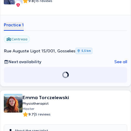
|
9.8
16 reviews
Practice 1
Centreaa
Rue Auguste Ligot 15/001, Gosselies
5,5 km
Next availability
See all
Emma Torczelewski
Physiotherapist
Master
|
9.7
5 reviews
About the specialist