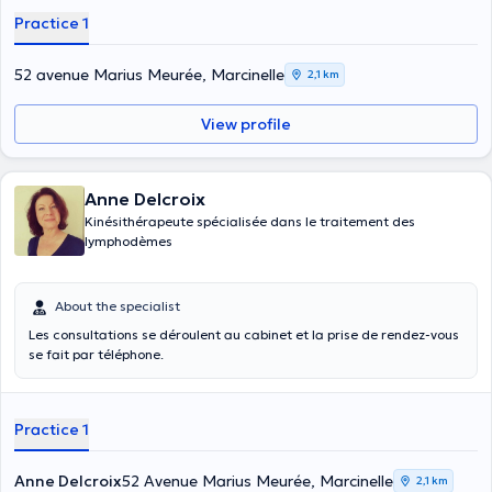
care. If you are looking for a physical therapist in the Marcinelle
Practice 1
area, contact Badiaâ Choukaïli, an experienced physical therapist
today.
52 avenue Marius Meurée, Marcinelle
2,1 km
View profile
Anne Delcroix
Kinésithérapeute spécialisée dans le traitement des
lymphodèmes
About the specialist
Les consultations se déroulent au cabinet et la prise de rendez-vous
se fait par téléphone.
Practice 1
Anne Delcroix
52 Avenue Marius Meurée, Marcinelle
2,1 km