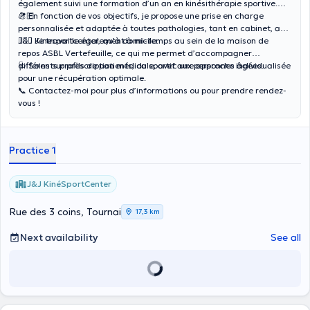
également suivi une formation d’un an en kinésithérapie sportive.
💪🏻
📍 En fonction de vos objectifs, je propose une prise en charge
personnalisée et adaptée à toutes pathologies, tant en cabinet, au
J&J Kinesportcenter, qu’à domicile.
💆🏼‍♂️ Je travaille également à mi-temps au sein de la maison de
repos ASBL Vertefeuille, ce qui me permet d’accompagner
différents profils de patients, du sportif aux personnes âgées.
🩺 Soins sur prescription médicale, avec une approche individualisée
pour une récupération optimale.
📞 Contactez-moi pour plus d’informations ou pour prendre rendez-
vous !
Practice 1
J&J KinéSportCenter
Rue des 3 coins, Tournai
17,3 km
Next availability
See all