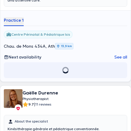
and attentive care.
Practice 1
Centre Périnatal & Pédiatrique Isis
Chau. de Mons 434A, Ath
13,9 km
Next availability
See all
Gaëlle Durenne
Physiotherapist
|
9.7
11 reviews
About the specialist
Kinésithérapie générale et pédiatrique conventionnée.