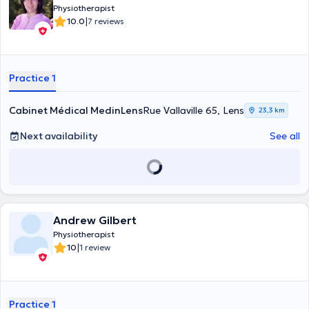
Physiotherapist
|
10.0
7 reviews
Practice 1
Cabinet Médical MedinLens
Rue Vallaville 65, Lens
23,3 km
Next availability
See all
Andrew Gilbert
Physiotherapist
|
10
1 review
Practice 1