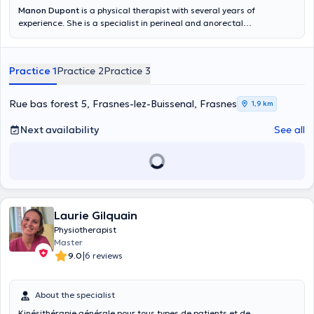
Manon Dupont
is a physical therapist with several years of
experience. She is a specialist in perineal and anorectal
rehabilitation and pediatric physical therapy (orthopedics, motor
delay, respiratory physical therapy). She graduated from the HEPH
Condorcet in 2010 and then followed numerous training courses to
Practice 1
Practice 2
Practice 3
perfect her expertise in physical therapy.
Rue bas forest 5, Frasnes-lez-Buissenal, Frasnes
1,9 km
Next availability
See all
Laurie Gilquain
Physiotherapist
Master
|
9.0
6 reviews
About the specialist
Kinésithérapie générale pour tous types de patients et de