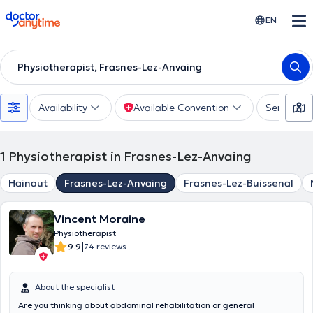
doctoranytime
EN
Physiotherapist, Frasnes-Lez-Anvaing
Availability
Available Convention
Services
1
Physiotherapist in Frasnes-Lez-Anvaing
Hainaut
Frasnes-Lez-Anvaing
Frasnes-Lez-Buissenal
Vincent Moraine
Physiotherapist
|
9.9
74 reviews
About the specialist
Are you thinking about abdominal rehabilitation or general