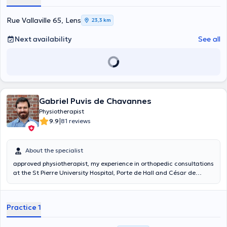
Rue Vallaville 65, Lens
23,3 km
Next availability
See all
Gabriel Puvis de Chavannes
Physiotherapist
|
9.9
81 reviews
About the specialist
approved physiotherapist, my experience in orthopedic consultations
at the St Pierre University Hospital, Porte de Hall and César de
Paepe site, allows me to take care of all musculoskeletal conditions
whatever their location. Trained in treatment with hooking,
kinesiotape, scar treatment and specialized in the management of
Practice 1
herniated discs, I continue to train in osteopathy (3rd year) and have
just graduated in acupuncture at ESCofTCM. I am currently a