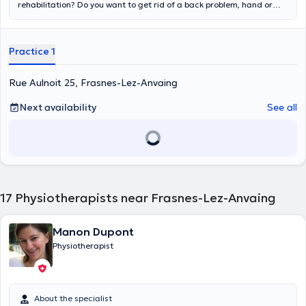
rehabilitation? Do you want to get rid of a back problem, hand or
wrist pain, a crookedness or a back problem? Are you suffering from
a crookedness, a problem related to a sports injury, a bone problem,
scoliosis or low back pain? Practitioner
Vincent Moraine
is a physical
Practice 1
therapist who graduated from the Université Libre de Bruxelles in
2010 and obtained a master's degree in sports pathology a year
later. He is specialized in the treatment of musculoskeletal
Rue Aulnoit 25, Frasnes-Lez-Anvaing
disorders, sports pathologies, reathletization and manual therapy.
He practices in Frasnes-Lez-Anvaing at Rue Aulnoit 25 and makes
Next availability
See all
his visits by appointment in French or English. You can reach him at
+32486861816 to make an appointment or click directly on the
"make an appointment" button to do so. He also accepts home visits.
17
Physiotherapists near Frasnes-Lez-Anvaing
Manon Dupont
Physiotherapist
About the specialist