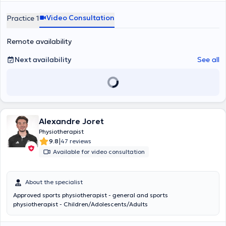
also treatment of the sportsman to accompany him so that it finds
its level of before injury.
Video Consultation
Practice 1
Remote availability
Next availability
See all
Alexandre Joret
Physiotherapist
|
9.8
47 reviews
Available for video consultation
About the specialist
Approved sports physiotherapist - general and sports
physiotherapist - Children/Adolescents/Adults