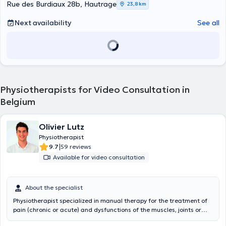
referent for post-operative care in St Pierre and my experience at
Rue des Burdiaux 28b, Hautrage
23,8 km
the SHOCX combat sports sports club allows me to have a good
knowledge of sports injuries and post-operative follow-ups.
Next availability
See all
Physiotherapists for Video Consultation in
Belgium
Olivier Lutz
Physiotherapist
|
9.7
59 reviews
Available for video consultation
About the specialist
Physiotherapist specialized in manual therapy for the treatment of
pain (chronic or acute) and dysfunctions of the muscles, joints or
nervous system. Specialized in rehabilitation and re-training. But