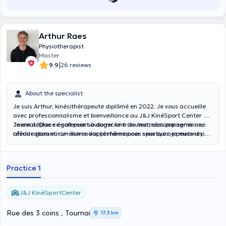
Arthur Raes
Physiotherapist
Master
|
9.9
26 reviews
About the specialist
Je suis Arthur, kinésithérapeute diplômé en 2022. Je vous accueille
avec professionnalisme et bienveillance au J&J KinéSport Center à
Tournai. Que ce soit pour soulager une douleur, accompagner une
Je me déplace également à domicile trois matinées par semaine,
rééducation ou améliorer vos performances sportives, je mets un
afin de garantir un suivi adapté même pour ceux qui ne peuvent pas
point d’honneur à vous offrir un suivi personnalisé et adapté à vos
se déplacer. Les rendez-vous à domicile sont uniquement pris par
besoins.
téléphone.
Practice 1
J&J KinéSportCenter
Rue des 3 coins , Tournai
17,3 km