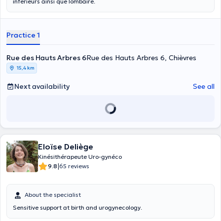
inférieurs ainsi que lombaire.
Practice 1
Rue des Hauts Arbres 6
Rue des Hauts Arbres 6, Chièvres
15,4 km
Next availability
See all
Eloïse Deliège
Kinésithérapeute Uro-gynéco
|
9.8
65 reviews
About the specialist
Sensitive support at birth and urogynecology.