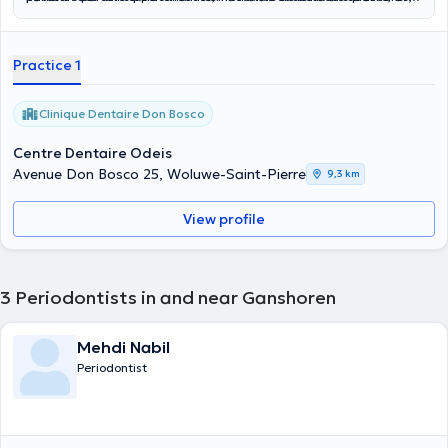
au sein d’un cabinet réputé en chirurgie orale.
une attention particulière à la prévention et à l’accompagnement.
Son objectif est d’offrir à chacun un sourire en parfaite santé,
alliant précision et bien-être.
Practice 1
Clinique Dentaire Don Bosco
Centre Dentaire Odeis
Avenue Don Bosco 25, Woluwe-Saint-Pierre
9,3 km
View profile
3
Periodontists in and near Ganshoren
Mehdi Nabil
Periodontist