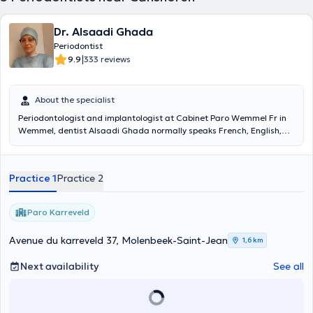
Dr. Alsaadi Ghada
Periodontist
|
9.9
333 reviews
About the specialist
Periodontologist and implantologist at Cabinet Paro Wemmel Fr in
Wemmel, dentist Alsaadi Ghada normally speaks French, English,
Dutch and Arabic. She is able to take you for dental surgery,
implantology care or treatment of oral cavities. She is a member of
the dental association specializing in periodontology/implantology.
Practice 1
Practice 2
She takes appointments from her patients via phone call or SMS to
0478 251554, but you can also use her Doctoranytime profile to book
your appointment.
Paro Karreveld
Avenue du karreveld 37, Molenbeek-Saint-Jean
1,6 km
Next availability
See all