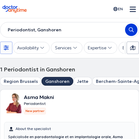
doctoranytime
EN
Periodontist, Ganshoren
Availability
Services
Expertise
Experie
1
Periodontist in Ganshoren
Region Brussels
Ganshoren
Jette
Berchem-Sainte-A
Asma Makni
Periodontist
New partner
About the specialist
Spécialisée en
parodontologie
et en
implantologie orale
,
Asma