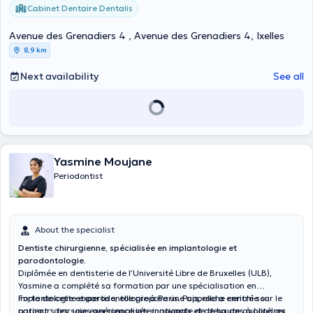
Cabinet Dentaire Dentalis
Avenue des Grenadiers 4 , Avenue des Grenadiers 4, Ixelles
8,9 km
Next availability
See all
Yasmine Moujane
Periodontist
About the specialist
Dentiste chirurgienne, spécialisée en implantologie et
parodontologie.
Diplômée en dentisterie de l’Université Libre de Bruxelles (ULB),
Yasmine a complété sa formation par une spécialisation en
implantologie et parodontologie à Paris. Puis, elle a enrichi son
Forte de cette expertise, elle propose une approche centrée sur le
parcours par une expérience internationale de deux ans à Londres,
patient : des soins personnalisés, innovants et de haute qualité, avec