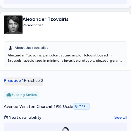
Alexander Tzovairis
Periodontist
About the specialist
Alexander Tzovairis
, periodontist and implantologist based in
Brussels, specialized in minimally invasive protocols, piezosurgery,
and biomaterials for bone regeneration. International lecturer and
author of innovative techniques (SPOT, Cervical Socket, Poncho
Lamina), he collaborates with various scientific and industrial
Practice 1
Practice 2
platforms.
Building Smiles
Avenue Winston Churchill 198, Uccle
7,8 km
Next availability
See all