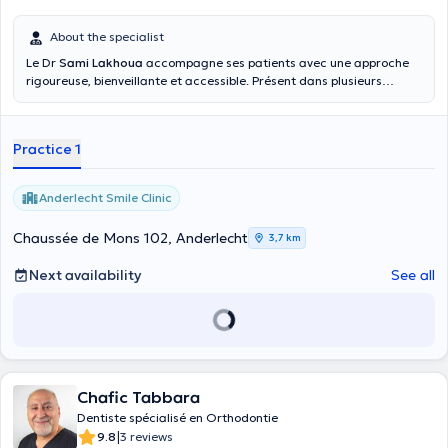
About the specialist
Le Dr
Sami Lakhoua
accompagne ses patients avec une approche
rigoureuse, bienveillante et accessible. Présent dans plusieurs
cliniques bruxelloises, il propose une prise en charge adaptée aux
besoins de chacun, dans un cadre rassurant et professionnel.
Attentif aux enfants comme aux adultes, il accorde une grande
Practice 1
importance à l’écoute, au confort et au suivi de qualité.
Le Dr
Lakhoua n’est pas conventionné.
Anderlecht Smile Clinic
Chaussée de Mons 102, Anderlecht
3,7 km
Next availability
See all
Chafic Tabbara
Dentiste spécialisé en Orthodontie
|
9.8
3 reviews