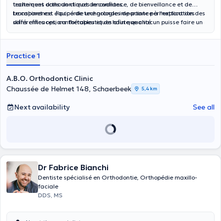
techniques orthodontiques innovantes.
traitement dans un climat de confiance, de bienveillance et de
transparence. J’accorde une grande importance à l’explication des
Le cabinet est équipé de technologies de pointe permettant des
différentes options thérapeutiques afin que chacun puisse faire un
soins efficaces, confortables et de haute qualité.
choix éclairé.
Practice 1
A.B.O. Orthodontic Clinic
Chaussée de Helmet 148, Schaerbeek
5,4 km
Next availability
See all
Dr Fabrice Bianchi
Dentiste spécialisé en Orthodontie, Orthopédie maxillo-
faciale
DDS, MS