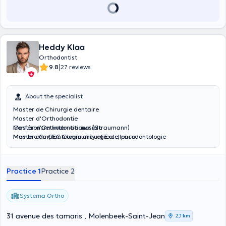
Heddy Klaa
Orthodontist
|
9.8
27 reviews
About the specialist
Master de Chirurgie dentaire
Master d'Orthodontie
Master d'Orthodontie invisible
Conférencier international (Straumann)
Master d'Implantologie chirurgicale, parodontologie
Membre du CEC Community of Excellence
Inscrit au Tableau de l'Ordre des Chirurgiens Dentistes en France
inscrit au Collège Médical du Grand Duché du Luxembourg
Practice 1
Practice 2
Systema Ortho
31 avenue des tamaris , Molenbeek-Saint-Jean
2,1 km