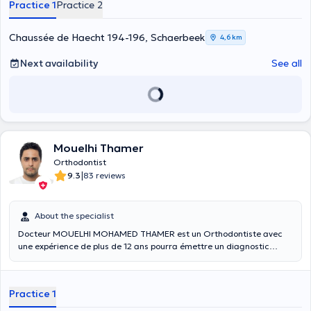
Practice 1
Practice 2
Chaussée de Haecht 194-196, Schaerbeek
4,6 km
Next availability
See all
Mouelhi Thamer
Orthodontist
|
9.3
83 reviews
About the specialist
Docteur MOUELHI MOHAMED THAMER est un Orthodontiste avec
une expérience de plus de 12 ans pourra émettre un diagnostic
complet pour vous conseiller le meilleur traitement. L'Orthodontie
est une spécialité de l'art dentaire qui effectue le diagnostic, le
traitement et la prévention des irrégularités dentaires et faciales.
Practice 1
L'orthodontie est une spécialité dentaire vouée à la correction des
mauvaises postures des mâchoires et des dents afin d'optimiser