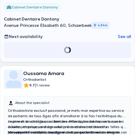
l'équilibre postural entre les structures osseuses , l'occlusion , ainsi
Cabinet Dentaire Dantony
que le développement des bases osseuses dans un but fonctionnel
et esthétique.
Cabinet Dentaire Dantony
Avenue Princesse Elisabeth 60, Schaerbeek
4,8 km
Next availability
See all
Oussama Amara
Orthodontist
|
9.7
1 review
About the specialist
Orthodontiste exclusif passionné, je mets mon expertise au service
de patients de tous âges afin d’améliorer à la fois l’esthétique du
sourire et la santé bucco-dentaire. Mon approche repose sur une
Je prends en charge aussi bien les enfants, les adolescents que les
écoute attentive, un diagnostic précis et des traitements
adultes, en proposant des solutions modernes et discrètes telles que
personnalisés adaptés aux besoins et au mode de vie de chacun.
les appareils invisibles, les aligneurs transparents ou encore les
Mon objectif est d’accompagner chaque patient tout au long de son