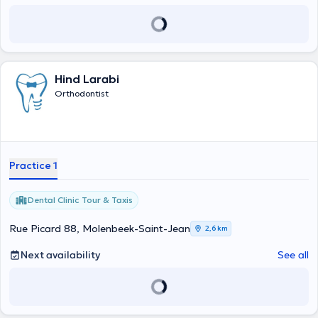
advances in the profession to provide superior care. My ultimate
goal is to help you achieve a radiant smile that gives you confidence
and improves your overall well-being. Make an appointment today to
begin your journey to an exceptional smile. I look forward to
supporting you towards optimal oral health and strengthened self-
esteem.
Hind Larabi
Orthodontist
Practice 1
Dental Clinic Tour & Taxis
Rue Picard 88, Molenbeek-Saint-Jean
2,6 km
Next availability
See all