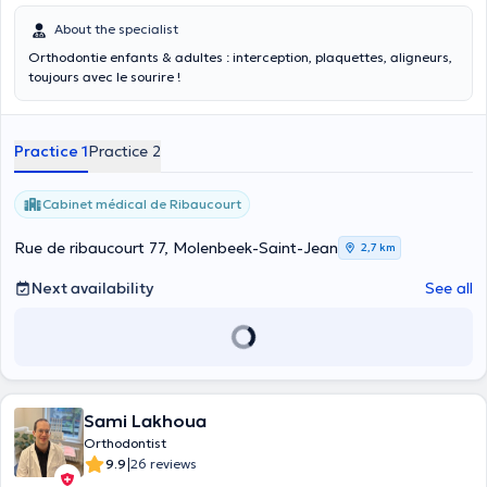
About the specialist
Orthodontie enfants & adultes : interception, plaquettes, aligneurs,
toujours avec le sourire !
Practice 1
Practice 2
Cabinet médical de Ribaucourt
Rue de ribaucourt 77, Molenbeek-Saint-Jean
2,7 km
Next availability
See all
Sami Lakhoua
Orthodontist
|
9.9
26 reviews