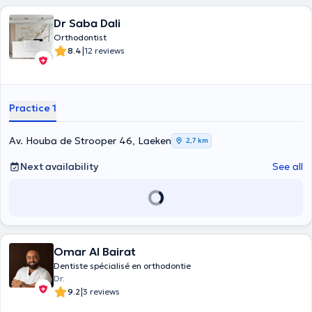
Dr Saba Dali
Orthodontist
|
8.4
12 reviews
Practice 1
Av. Houba de Strooper 46, Laeken
2,7 km
Next availability
See all
Omar Al Bairat
Dentiste spécialisé en orthodontie
Dr.
|
9.2
3 reviews