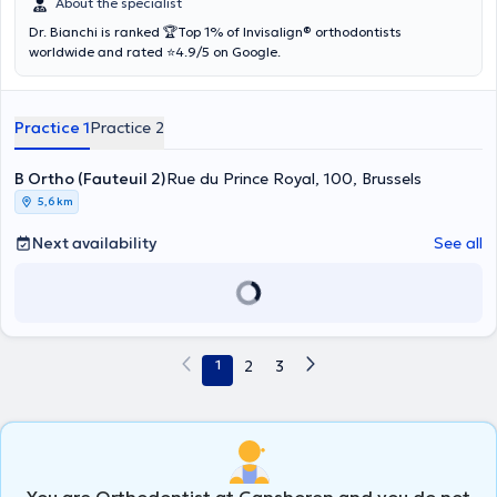
About the specialist
Dr. Bianchi is ranked 🏆Top 1% of Invisalign® orthodontists
worldwide and rated ⭐️4.9/5 on Google.
Practice 1
Practice 2
B Ortho (Fauteuil 2)
Rue du Prince Royal, 100, Brussels
5,6 km
Next availability
See all
1
2
3
You are Orthodontist at Ganshoren and you do not