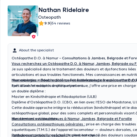
visceral and skeletal systems. BEWARE: Any appointment that is not cancelled 24
Nathan Ridelaire
hours prior will be noted and invoiced
Osteopath
|
9.9
64 reviews
About the specialist
Ostéopathe D.O. à Namur –
Consultations à Jambes, Belgrade et Forvi
Vous recherchez un Ostéopathe D.O. à Namur, Jambes, Belgrade ou Fo
Je suis spécialisé dans le traitement des douleurs et dysfonctions liées
articulations et aux troubles fonctionnels. Mes connaissances en nutrit
rhumatologie, médecine physique et traumatologie me permettent d'off
Mon expertise – Double diplôme (kinésithérapeute & ostéopathe D.O.)
spécialisés et adaptés à chaque patient.
Fort d'une formation complète et reconnue, j'offre une prise en charge
un double diplôme :
Master en Kinésithérapie et Réadaptation (ULB)
Diplôme d'Ostéopathie D.O. (CBO, en lien avec l'ESO de Maidstone, U.K
Cette double approche intègre la rééducation (kinésithérapie) et le di
ostéopathique global, pour des soins complets et personnalisés visant 
durablement vos douleurs.
Mes services ostéopathiques à Namur, Jambes, Belgrade et Forville
Consultations ostéopathiques générales :
prise en charge des troubles
squelettiques (T.M.S.) de l'appareil locomoteur — douleurs dorsales, ce
lombaires et articulaires (cheville, pied, hanche…).
Pathologies aiguës (urgences) :
traitement rapide des douleurs souda