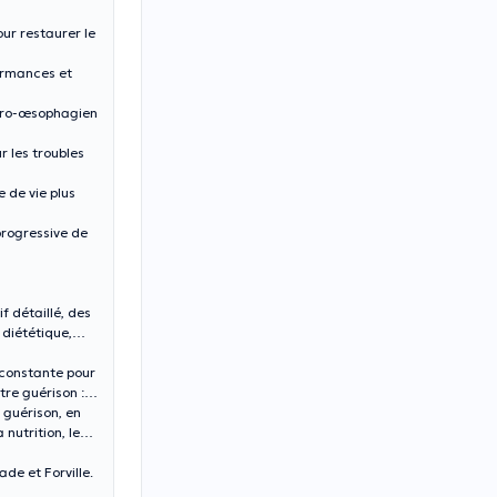
ur restaurer le
ormances et
astro-œsophagien
 les troubles
 de vie plus
progressive de
f détaillé, des
 diététique,
 constante pour
re guérison : «
 guérison, en
nutrition, le
de et Forville.