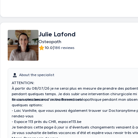
Julie Lafond
Osteopath
|
10.0
186 reviews
About the specialist
ATTENTION:
À partir du 08/07/26 je ne serai plus en mesure de prendre des patient
pendant quelques temps. Je dois subir une intervention chirurgicale mi J
en convalescence au moins 8 semaines.
Si vous avez besoin d’un traitement ostéopathique pendant mon absenc
quelques options:
- Loic Vanhille, que vous pouvez également trouver sur Doctoranytime 
rendez-vous
- Espace 113 près du CHR, espace113.be
Je tiendrais cette page à jour si d’éventuels changements venaient à ar
Je vous souhaite de belles vacances d’été et espère vous revoir très vit