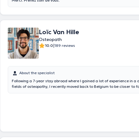
Merci. Prenez soin de vous.
Loïc Van Hille
Osteopath
|
10.0
189 reviews
About the specialist
Following a 7-year stay abroad where I gained a lot of experience in a d
fields of osteopathy, I recently moved back to Belgium to be closer to 
the years, I discovered an interest in treating newborns and toddlers (d
at birth, postural restrictions following birth, sleeping problems, growing 
Other than within my private practice, I gained experience working wit
through collaboration with pediatric osteopaths while regularly volunte
treatments to underpriviledged children. On top of my intrest in treat
children, I have also treated a wide range of patients, from elite athlet
to training, strains/sprains,...) to chronic pains (lower back pain, migrai
management,...). During my stay abroad, I have continually followed co
visceral osteopathy which gives me an intimate knowledge about the li