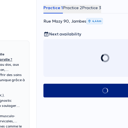
Practice 1
Practice 2
Practice 3
Rue Mazy 90, Jambes
4,4 km
Next availability
lle
rville ?
 au dos, aux
ion,
rir des soins
 unique grâce à
See all
.).
agnostic
à soulager
 musculo-
rvicales,
ines comme le