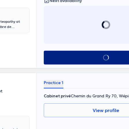
Next availability
steopathy at
ibre de
(Chaussée de
al, pediatric
 English.
ations: lumbago,
 and back
See all
 can also
Practice 1
et
Cabinet privé
Chemin du Grand Ry 70, Wép
View profile