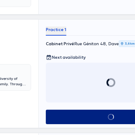
Practice 1
Cabinet Privé
Rue Géniton 48, Dave
3,6 km
Next availability
iversity of
family. Through
igestive issues
pains,...).
h young children
ering to offer
ing young
See all
es (pains linked
nes, stress
urses in
nks between the