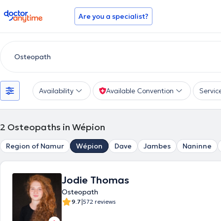
doctoranytime
Are you a specialist?
Availability
Available Convention
Servic
2
Osteopaths in Wépion
Region of Namur
Wépion
Dave
Jambes
Naninne
Jodie Thomas
Osteopath
|
9.7
572 reviews