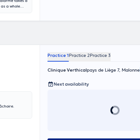
larme takes a
t as a whole
ranslate
Practice 1
Practice 2
Practice 3
Clinique Verthical
pays de Liège 7, Malonne
Next availability
âchoire.