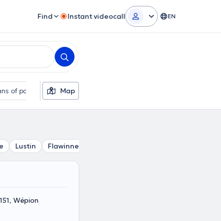
Find
Instant videocall
EN
ns of payment
Map
Additional filters
e
Lustin
Flawinne
Belgrade
Wierde
Beez
Lives
151, Wépion