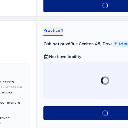
See all
Practice 1
Cabinet privé
Rue Géniton 48, Dave
3,6 km
Next availability
s et cela
uillet et serai
e voici
pour prendre
See all
river.
e.