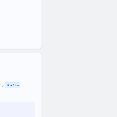
mur
4,6 km