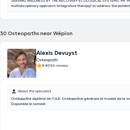
SERVING WELLNESS BY THE RECOVERY ECOLOGICAL SYSTEMS. Mr. Ma
multidisciplinary approach (integrative therapy) to address the patien
whether physical or psycho-emotional. Content translated by google t
30
Osteopaths near Wépion
Alexis Devuyst
Osteopath
|
9.9
196 reviews
About the specialist
Ostéopathe diplômé de l'ULB. Ostéopathie générale et trouble de la m
Disponible le samedi.