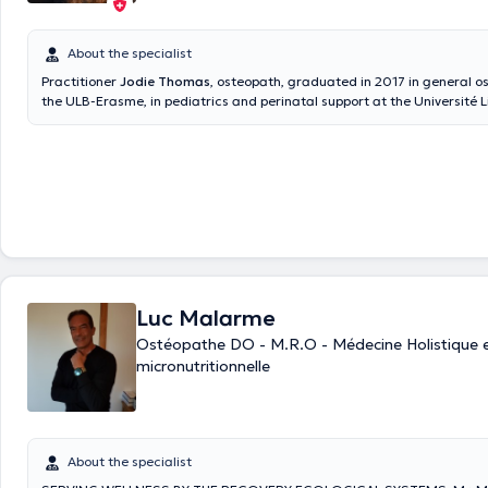
About the specialist
Practitioner
Jodie Thomas
, osteopath, graduated in 2017 in general o
the ULB-Erasme, in pediatrics and perinatal support at the Université L
Bruxelles in 2018. She welcomes you at the PsyOs Center in Temploux 
Nivelles 372) and in Lustin (Rue des Quatres Arbres 86). Expert in gener
and perinatal osteopathy, she conducts her consultations in French and
Punctual, she receives her patients in a clean room for various consult
cervical pain, migraine, jaw problem, costal pain, stress management
problem. She accepts children, pregnant women as well as infants. You
consult her for an emergency.
Luc Malarme
Ostéopathe DO - M.R.O - Médecine Holistique 
micronutritionnelle
About the specialist