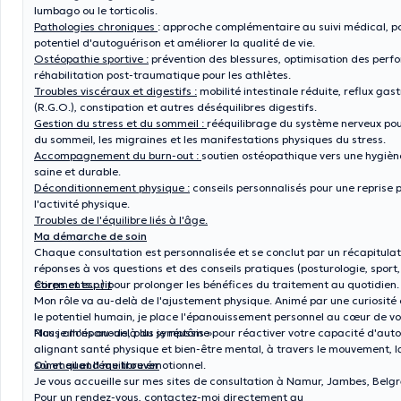
lumbago ou le torticolis.
Pathologies chroniques
: approche complémentaire au suivi médical, po
potentiel d'autoguérison et améliorer la qualité de vie.
Ostéopathie sportive :
prévention des blessures, optimisation des perf
réhabilitation post-traumatique pour les athlètes.
Troubles viscéraux et digestifs :
mobilité intestinale réduite, reflux g
(R.G.O.), constipation et autres déséquilibres digestifs.
Gestion du stress et du sommeil :
rééquilibrage du système nerveux pour
du sommeil, les migraines et les manifestations physiques du stress.
Accompagnement du burn-out :
soutien ostéopathique vers une hygiène
saine et durable.
Déconditionnement physique :
conseils personnalisés pour une reprise 
l'activité physique.
Troubles de l'équilibre liés à l'âge.
Ma démarche de soin
Chaque consultation est personnalisée et se conclut par un récapitulati
réponses à vos questions et des conseils pratiques (posturologie, sport,
étirements…) pour prolonger les bénéfices du traitement au quotidien.
Corps et esprit
Mon rôle va au-delà de l'ajustement physique. Animé par une curiosité
le potentiel humain, je place l'épanouissement personnel au cœur de vot
Plus je m'épanouis, plus je réussis ».
Nous allons au-delà du symptôme pour réactiver votre capacité d'auto
alignant santé physique et bien-être mental, à travers le mouvement, la 
sommeil et l'équilibre émotionnel.
Où et quand me trouver
Je vous accueille sur mes sites de consultation à Namur, Jambes, Belgra
Pour un rendez-vous, contactez-moi directement au