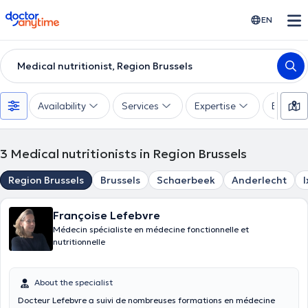
doctoranytime
EN
Medical nutritionist, Region Brussels
Availability
Services
Expertise
Experie
3
Medical nutritionists in Region Brussels
Region Brussels
Brussels
Schaerbeek
Anderlecht
I
Françoise Lefebvre
Médecin spécialiste en médecine fonctionnelle et
nutritionnelle
About the specialist
Docteur Lefebvre a suivi de nombreuses formations en médecine