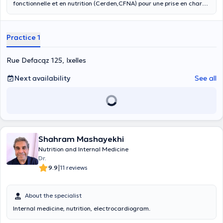
fonctionnelle et en nutrition (Cerden,CFNA) pour une prise en charge
plus préventive et globale. Cette approche holistique est
complémentaire aux autres approches médicales. Elle se fonde sur
les avancées de la recherche et sur les liens entre l’alimentation et
Practice 1
la santé. La médecine fonctionnelle et nutritionnelle vise à
optimaliser l’alimentation et la microalimentation (antioxydants,
oligoéléments, vitamines…) afin que l’organisme fonctionne au
Rue Defacqz 125, Ixelles
mieux, afin de prévenir voire de guérir des maladies chroniques
(hypertension, dyslipidémie, surpoids, trouble du sommeil, diabète,
Next availability
See all
hypothyroïdie…), cancers souvent induits par des carences
nutritionnelles et hormonales. La médecine fonctionnelle s’intéresse
aux causes profondes de la maladie. Cette prise en charge implique
des changements de mode de vie, nutritionnels sur le long terme.
Lors d’une première consultation : on réalise une anamnèse
complète (antécédents, mode de vie, alimentation), un bilan sanguin
et urinaire. Cela permet d’objectiver certains dysfonctionnements.
Shahram Mashayekhi
Nutrition and Internal Medicine
Dr.
|
9.9
11 reviews
About the specialist
Internal medicine, nutrition, electrocardiogram.