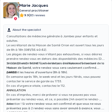
Marie Jacques
General practitioner
|
9.9
83 reviews
About the specialist
Consultations de médecine générale à Jambes pour enfants et
adultes.
Le secrétariat de la Maison de Santé Orion est ouvert tous les jours
de 8h à 18h (
081/35.40.62
).
Les plages de rendez-vous n'étant pas exhaustives, si vous désirez
prendre rendez-vous en dehors des disponibilités des médecins (Dr
JACQUES et Dr BONET), n'hésitez pas à téléphoner à l'accueil de la
Si vous prenez rendez-vous en dehors des heures d'ouverture de la
Maison de Santé.
Maison de Santé, votre rendez-vous sera seulement confirmé
pendant les heures d'ouverture (8h à 18h).
GARDE
En semaine après 18h, le week-end et les jours fériés, vous pouvez
contacter le service de garde au 1733.
En cas d'urgence vitale, contactez le 112.
ANNULATION
En cas d'imprévu, merci de prévenir si vous ne pouvez pas vous
présenter au rendez-vous, et ce, si possible 24h avant le rendez-
vous.
Attention !
Si votre rendez-vous est confirmé et que vous ne vous
présentez pas à 2 rendez-vous sans avoir annulé à avance, vous ne