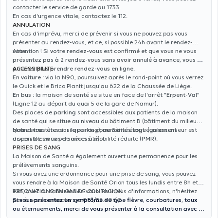
contacter le service de garde au 1733.
En cas d'urgence vitale, contactez le 112.
ANNULATION
En cas d'imprévu, merci de prévenir si vous ne pouvez pas vous
présenter au rendez-vous, et ce, si possible 24h avant le rendez-
vous.
Attention !
Si votre rendez-vous est confirmé et que vous ne vous
présentez pas à 2 rendez-vous sans avoir annulé à avance, vous ne
pourrez plus prendre rendez-vous en ligne
ACCESSIBILITE
.
En voiture
: via la N90, poursuivez après le rond-point où vous verrez
le Quick et le Brico Planit jusqu'au 622 de la Chaussée de Liège.
En bus
: la maison de santé se situe en face de l'arrêt "
Erpent-Val
"
(Ligne 12 au départ du quai 5 de la gare de Namur).
Des places de
parking
sont accessibles aux patients de la maison
de santé qui se situe au niveau du bâtiment B (bâtiment du milieu
quand vous êtes sur le parking), au 3ème étage (un ascenseur est
Notre structure ainsi que nos commodités sont également
disponible en cas de nécessité).
accessibles aux personnes à mobilité réduite (
PMR
).
PRISES DE SANG
La Maison de Santé a également ouvert une permanence pour les
prélèvements sanguins.
Si vous avez une ordonnance pour une prise de sang, vous pouvez
vous rendre à la Maison de Santé Orion tous les lundis entre 8h et
10h, avec ou sans rendez-vous. Pour plus d'informations, n'hésitez
PRECAUTIONS EN CAS DE CONTAGION
pas à nous contacter au 081/35.40.62.
Si vous présentez un symptôme de type fièvre, courbatures, toux
ou éternuements, merci de vous présenter à la consultation avec un
masque (disponible en pharmacie).