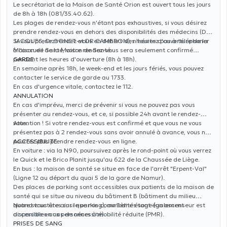
Le secrétariat de la Maison de Santé Orion est ouvert tous les jours
de 8h à 18h (081/35.40.62).
Les plages de rendez-vous n'étant pas exhaustives, si vous désirez
prendre rendez-vous en dehors des disponibilités des médecins (Dr
JACQUES, Dr BONET et DR CAMBRON), n'hésitez pas à téléphoner
Si vous prenez rendez-vous en dehors des heures d'ouverture de la
à l'accueil de la Maison de Santé.
Maison de Santé, votre rendez-vous sera seulement confirmé
pendant les heures d'ouverture (8h à 18h).
GARDE
En semaine après 18h, le week-end et les jours fériés, vous pouvez
contacter le service de garde au 1733.
En cas d'urgence vitale, contactez le 112.
ANNULATION
En cas d'imprévu, merci de prévenir si vous ne pouvez pas vous
présenter au rendez-vous, et ce, si possible 24h avant le rendez-
vous.
Attention ! Si votre rendez-vous est confirmé et que vous ne vous
présentez pas à 2 rendez-vous sans avoir annulé à avance, vous ne
pourrez plus prendre rendez-vous en ligne.
ACCESSIBILITE
En voiture
: via la N90, poursuivez après le rond-point où vous verrez
le Quick et le Brico Planit jusqu'au 622 de la Chaussée de Liège.
En bus
: la maison de santé se situe en face de l'arrêt "Erpent-Val"
(Ligne 12 au départ du quai 5 de la gare de Namur).
Des places de parking sont accessibles aux patients de la maison de
santé qui se situe au niveau du bâtiment B (bâtiment du milieu
quand vous êtes sur le parking), au 3ème étage (un ascenseur est
Notre structure ainsi que nos commodités sont également
disponible en cas de nécessité).
accessibles aux personnes à mobilité réduite (PMR).
PRISES DE SANG