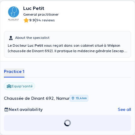
Luc Petit
General practitioner
|
9.9
94 reviews
About the specialist
Le Docteur
Luc Petit
vous reçoit dans son cabinet situé à Wépion
(chaussée de Dinant 692). Il pratique la médecine générale (excepté
la gynécologie, la pédiatrie >3ans et la petite chirurgie).
Horaires
d'ouverture:
Lundi 9h40-12h & 16h40-19hMardi 9h40-12h & 16h40-
19hMercredi 9h40-12hJeudi 16h40-19hVendredi 9h40-12h & 16h40-
Practice 1
19hDes visites à domiciles sont également organisées si nécessaire.
Equip'santé
Chaussée de Dinant 692, Namur
13,4 km
Next availability
See all