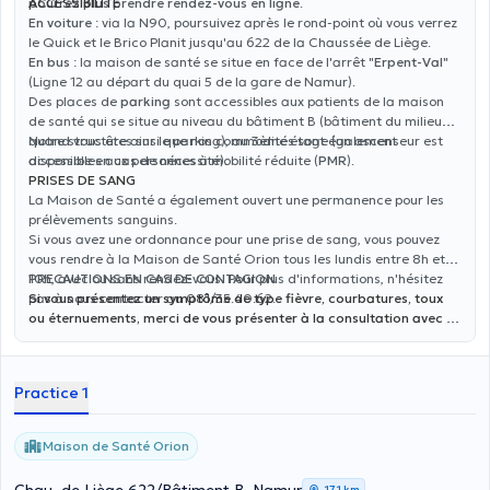
pourrez plus prendre rendez-vous en ligne
ACCESSIBILITE
.
En voiture
: via la N90, poursuivez après le rond-point où vous verrez
le Quick et le Brico Planit jusqu'au 622 de la Chaussée de Liège.
En bus
: la maison de santé se situe en face de l'arrêt "
Erpent-Val
"
(Ligne 12 au départ du quai 5 de la gare de Namur).
Des places de
parking
sont accessibles aux patients de la maison
de santé qui se situe au niveau du bâtiment B (bâtiment du milieu
quand vous êtes sur le parking), au 3ème étage (un ascenseur est
Notre structure ainsi que nos commodités sont également
disponible en cas de nécessité).
accessibles aux personnes à mobilité réduite (
PMR
).
PRISES DE SANG
La Maison de Santé a également ouvert une permanence pour les
prélèvements sanguins.
Si vous avez une ordonnance pour une prise de sang, vous pouvez
vous rendre à la Maison de Santé Orion tous les lundis entre 8h et
10h, avec ou sans rendez-vous. Pour plus d'informations, n'hésitez
PRECAUTIONS EN CAS DE CONTAGION
pas à nous contacter au 081/35.40.62.
Si vous présentez un symptôme de type fièvre, courbatures, toux
ou éternuements, merci de vous présenter à la consultation avec un
masque (disponible en pharmacie).
Practice 1
Maison de Santé Orion
17,1 km