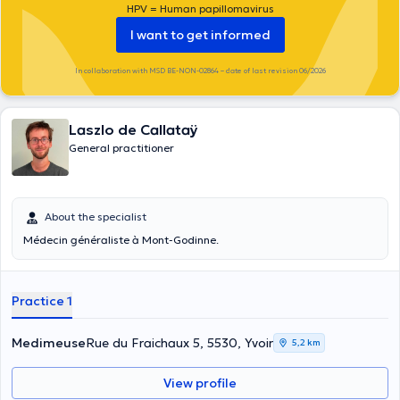
HPV = Human papillomavirus
I want to get informed
In collaboration with MSD BE-NON-02864 – date of last revision 06/2026
Laszlo de Callataÿ
General practitioner
About the specialist
Médecin généraliste à Mont-Godinne.
Practice 1
Medimeuse
Rue du Fraichaux 5, 5530, Yvoir
5,2 km
View profile