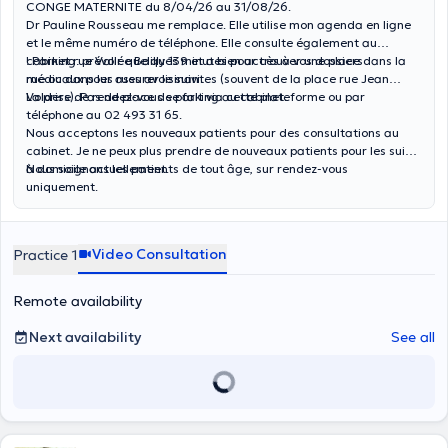
CONGE MATERNITE du 8/04/26 au 31/08/26.
Dr Pauline Rousseau me remplace. Elle utilise mon agenda en ligne
et le même numéro de téléphone. Elle consulte également au
cabinet rue Vallée Bailly 139 et a bien accès à vos dossiers
! Parking: prévoir quelques minutes pour trouver une place dans la
médicaux pour assurer le suivi.
rue ou dans les rues avoisinantes (souvent de la place rue Jean
Volders). Pas de place de parking au cabinet.
La prise de rendez-vous se fait via cette plateforme ou par
téléphone au 02 493 31 65.
Nous acceptons les nouveaux patients pour des consultations au
cabinet. Je ne peux plus prendre de nouveaux patients pour les suivis
à domicile actuellement.
Nous soignons les patients de tout âge, sur rendez-vous
uniquement.
Video Consultation
Practice 1
Remote availability
Next availability
See all