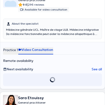
General practitioner
|
9.6
296 reviews
Available for video consultation
About the specialist
Médecine générale UCL. Maître de stage ULB. Médecine intégrative
(la médecine fonctionnelle peut aider la médecine allopathique à
mieux intégrer les symptômes et mieux en comprendre l'origine : ces
deux médecines ne s'opposent pas mais coopèrent).
Nutrithérapeute, perte de poids et volume. Micronutrition du sportif.
Video Consultation
Practice 1
Conférencier en biologie et médecine. Suivi post-trauma en biologie
et médecine intégratives.
Remote availability
Next availability
See all
Sara Etouissy
General practitioner