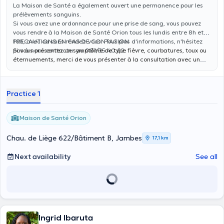
La Maison de Santé a également ouvert une permanence pour les
prélèvements sanguins.
Si vous avez une ordonnance pour une prise de sang, vous pouvez
vous rendre à la Maison de Santé Orion tous les lundis entre 8h et
10h, avec ou sans rendez-vous. Pour plus d'informations, n'hésitez
PRECAUTIONS EN CAS DE CONTAGION
pas à nous contacter au 081/35.40.62.
Si vous présentez un symptôme de type fièvre, courbatures, toux ou
éternuements, merci de vous présenter à la consultation avec un
masque (disponible en pharmacie).
Practice 1
Maison de Santé Orion
Chau. de Liège 622/Bâtiment B, Jambes
17,1 km
Next availability
See all
Ingrid Ibaruta