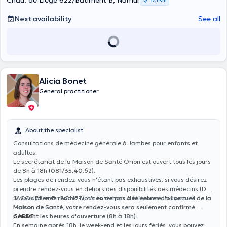
Chau. de Liège 622/Bâtiment B, Namur
Next availability
See all
Alicia Bonet
General practitioner
About the specialist
Consultations de médecine générale à Jambes pour enfants et
adultes.
Le secrétariat de la Maison de Santé Orion est ouvert tous les jours
de 8h à 18h (
081/35.40.62
).
Les plages de rendez-vous n'étant pas exhaustives, si vous désirez
prendre rendez-vous en dehors des disponibilités des médecins (Dr
JACQUES et Dr BONET), n'hésitez pas à téléphoner à l'accueil de la
Si vous prenez rendez-vous en dehors des heures d'ouverture de la
Maison de Santé.
Maison de Santé, votre rendez-vous sera seulement confirmé
pendant les heures d'ouverture (8h à 18h).
GARDE
En semaine après 18h, le week-end et les jours fériés, vous pouvez