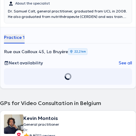
About the specialist
Dr. Samuel Colt, general practitioner, graduated from UCL in 2008.
He also graduated from nutrithérapeute (CERDEN) and was trained
in mesotherapy (SSMB). Content translated by google translate
Practice 1
Rue aux Cailloux 45, La Bruyère
22,2 km
Next availability
See all
GPs for Video Consultation in Belgium
Kevin Montois
General practitioner
Dr.
|
9.9
112 reviews