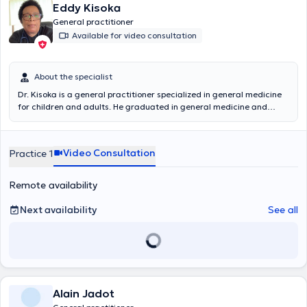
Eddy Kisoka
General practitioner
Available for video consultation
About the specialist
Dr. Kisoka is a general practitioner specialized in general medicine
for children and adults. He graduated in general medicine and
preventive pediatrics at the University of Liège and also in Public
Health at the Université Libre de Bruxelles (Eramse). He is an active
member of the Order of Physicians at the Chirec Hospital where he
Video Consultation
Practice 1
works every morning. Doctor Kisoka welcomes you in his office in
Tubize.
Remote availability
Next availability
See all
Alain Jadot