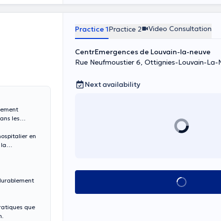
Video Consultation
Practice 1
Practice 2
CentrEmergences de Louvain-la-neuve
Rue Neufmoustier 6, Ottignies-Louvain-La-
Next availability
alement
ans les
ospitalier en
 la
 durablement
See all
pratiques que
n.