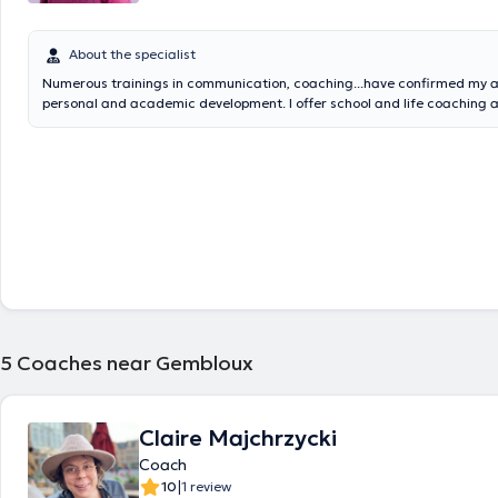
About the specialist
Numerous trainings in communication, coaching...have confirmed my a
personal and academic development. I offer school and life coaching 
train to broaden my range of interventions in the workplace. Well-being
self-confidence: I am convinced that I can help you by focusing on your
strengths and your potential... New energy trainings will be added to m
order to help you recharge your batteries...
5
Coaches near Gembloux
Claire Majchrzycki
Coach
|
10
1 review