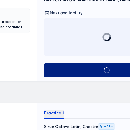
Des Racines à la Vie
Place Rabanère 1, Gem
Next availability
ttraction for
and continue to
, reorientation,
 resources, your
y coaching in
See all
Practice 1
8 rue Octave Lotin, Chastre
4,2 km