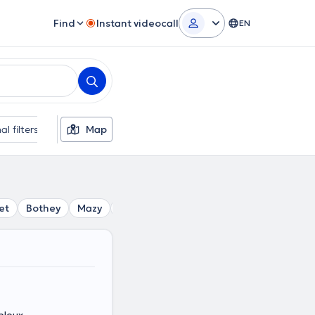
Find
Instant videocall
EN
al filters
Map
et
Bothey
Mazy
Grand-Leez
Tongrinne
Isnes
Sa