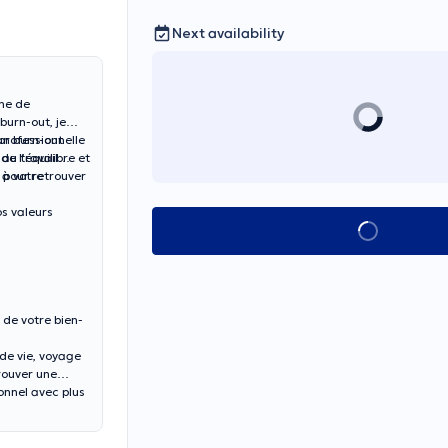
Next availability
ine de
burn-out, je
professionnelle
n burn-out
de l’équilibre et
 au travail
 pour retrouver
 à votre
os valeurs
See all
de votre bien-
 de vie, voyage
rouver une
onnel avec plus