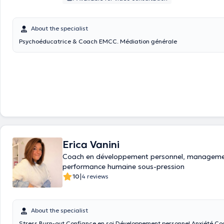
communication.
About the specialist
Psychoéducatrice & Coach EMCC. Médiation générale
Erica Vanini
Coach en développement personnel, manageme
performance humaine sous-pression
|
10
4 reviews
About the specialist
Stress Burn-out Confiance en soi Développement personnel Anxiété Coach de vie