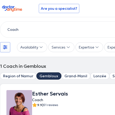
doctoranytime
Are you a specialist?
Availability
Services
Expertise
Expe
1
Coach in Gembloux
Region of Namur
Gembloux
Grand-Manil
Lonzée
S
Esther Servais
Coach
|
9.9
61 reviews