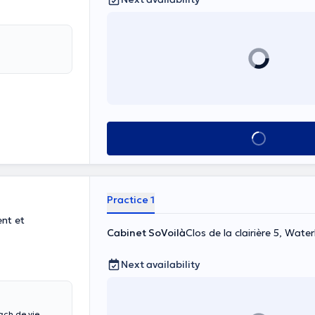
See all
Practice 1
nt et
Cabinet SoVoilà
Clos de la clairière 5, Wate
Next availability