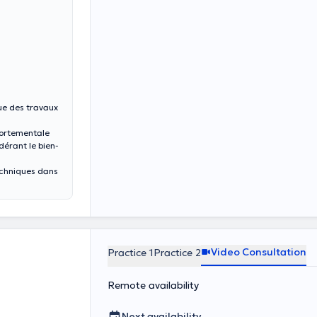
ue des travaux
portementale
dérant le bien-
echniques dans
 Coach ».
ent individuel
ipe vers la
e et de
Video Consultation
Practice 1
Practice 2
ion et la
Remote availability
pique qui aide
ciaux et de la
Next availability