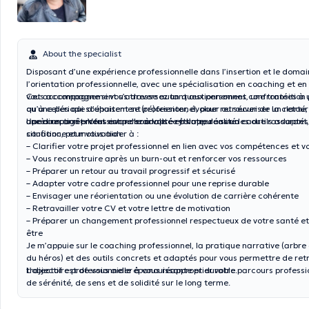
About the specialist
Disposant d’une expérience professionnelle dans l’insertion et le doma
l’orientation professionnelle, avec une spécialisation en coaching et en 
vous accompagne si vous traversez un questionnement, une transition 
Cet accompagnement s’adresse autant aux personnes confrontées à u
ou une période d’épuisement professionnel, pour retrouver de la clarté, 
qu’à celles qui souhaitent se (ré)orienter, évoluer ou sécuriser un retour
une direction professionnelle adaptée à votre réalité.
après un arrêt. Vous avancez à votre rythme, dans un cadre rassurant,
L’accompagnement est personnalisé et s’appuie sur des outils adaptés
confiance et motivation.
situation, pour vous aider à :
– Clarifier votre projet professionnel en lien avec vos compétences et v
– Vous reconstruire après un burn-out et renforcer vos ressources
– Préparer un retour au travail progressif et sécurisé
– Adapter votre cadre professionnel pour une reprise durable
– Envisager une réorientation ou une évolution de carrière cohérente
– Retravailler votre CV et votre lettre de motivation
– Préparer un changement professionnel respectueux de votre santé et 
être
Je m’appuie sur le coaching professionnel, la pratique narrative (arbre
du héros) et des outils concrets et adaptés pour vous permettre de ret
trajectoire professionnelle épanouissante et durable.
L’objectif est de vous aider à vous réapproprier votre parcours professi
de sérénité, de sens et de solidité sur le long terme.