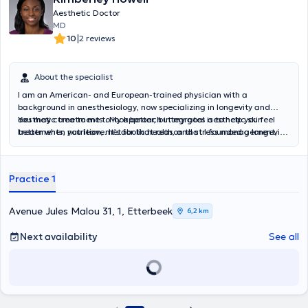
Aesthetic Doctor
MD
|
10
2 reviews
About the specialist
I am an American- and European-trained physician with a
background in anesthesiology, now specializing in longevity and
aesthetic treatments . My approach integrates aesthetic skin
You may come to me to look better, but my goal is to help you feel
treatments, nutrition, metabolic health, and stress management,
better when you leave. It’s for that reason that I founded a longevity
and to improve both appearance and overall wellbeing.
and aesthetic center dedicated to personalized, holistic care that
helps you look and feel better.
Practice 1
Avenue Jules Malou 31, 1, Etterbeek
6,2 km
Next availability
See all