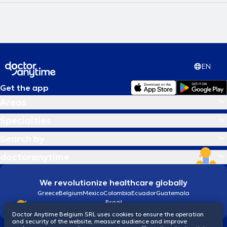
EN
Get the app
Areas
Specialties
Search by
doctoranytime
We revolutionize healthcare globally
Greece
Belgium
Mexico
Colombia
Ecuador
Guatemala
Brazil
Doctor Anytime Belgium SRL uses cookies to ensure the operation
and security of the website, measure audience and improve