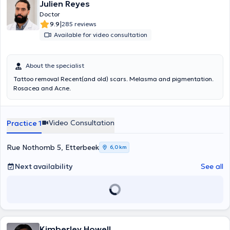
Julien Reyes
Doctor
|
9.9
285 reviews
Available for video consultation
About the specialist
Tattoo removal Recent(and old) scars. Melasma and pigmentation.
Rosacea and Acne.
Video Consultation
Practice 1
Rue Nothomb 5, Etterbeek
6,0 km
Next availability
See all
Kimberley Howell