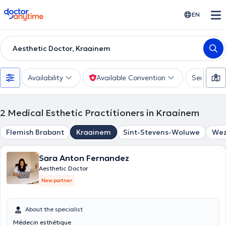
doctoranytime
EN
Aesthetic Doctor, Kraainem
Availability
Available Convention
Services
2
Medical Esthetic Practitioners in Kraainem
Flemish Brabant
Kraainem
Sint-Stevens-Woluwe
We
Sara Anton Fernandez
Aesthetic Doctor
New partner
About the specialist
Médecin esthétique