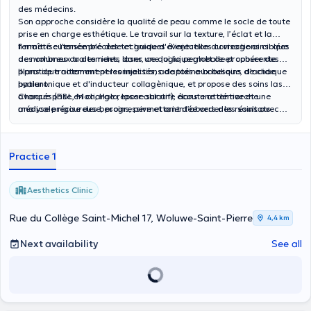
des médecins.
Son approche considère la qualité de peau comme le socle de toute
prise en charge esthétique. Le travail sur la texture, l’éclat et la
fermeté cutanée précède et guide d'éventuelles corrections ciblées
Il maîtrise l’ensemble des techniques d’injection du visage ainsi que
des volumes ou des rides, dans une logique globale et cohérente.
de nombreux traitements laser, ce qui lui permet de proposer des
plans de traitement personnalisés, adaptés aux besoins de chaque
Il pratique notamment les injections de toxine botulique, d’acide
patient.
hyaluronique et d'inducteur collagènique, et propose des soins laser
avancés (BBL, Moxi, Halo, laser ablatif), dans une démarche
Chaque prise en charge repose sur une écoute attentive et une
médicale rigoureuse, progressive et orientée vers des résultats
analyse précise des besoins, permettant d’aborder les soins avec
naturels.
confiance et sérénité.
Practice 1
Aesthetics Clinic
Rue du Collège Saint-Michel 17, Woluwe-Saint-Pierre
4,4 km
Next availability
See all