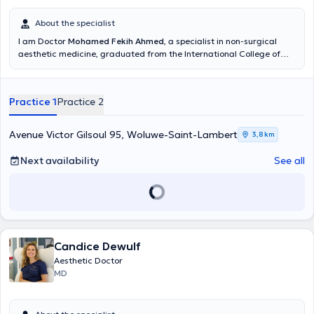
About the specialist
I am Doctor
Mohamed Fekih Ahmed
, a specialist in non-surgical
aesthetic medicine, graduated from the International College of
Aesthetic Medicine in Paris. I am registered with the Order of
Physicians and I am a member of the Belgian Society of Aesthetic
Medicine, participating in continuing medical training, workshops
Practice 1
Practice 2
and conferences which allow me to evolve and perfect my
techniques.
Avenue Victor Gilsoul 95, Woluwe-Saint-Lambert
3,8 km
Next availability
See all
Candice Dewulf
Aesthetic Doctor
MD