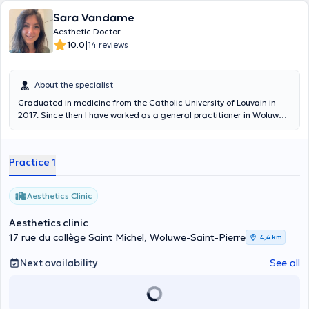
Sara Vandame
Aesthetic Doctor
|
10.0
14 reviews
About the specialist
Graduated in medicine from the Catholic University of Louvain in
2017. Since then I have worked as a general practitioner in Woluwe
St Pierre and Auderghem. Eager to train further, I began to study
aesthetic and anti-aging medicine in 2022, particularly botulinum
toxin and hyaluronic acid injections. I continue to train and learn
Practice 1
new techniques from Dr. Bailleux Fanny.
Aesthetics Clinic
Aesthetics clinic
17 rue du collège Saint Michel, Woluwe-Saint-Pierre
4,4 km
Next availability
See all