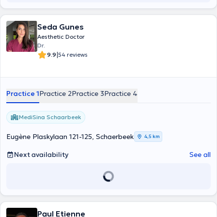
Seda Gunes
Aesthetic Doctor
Dr.
|
9.9
54 reviews
Practice 1
Practice 2
Practice 3
Practice 4
MediSina Schaarbeek
Eugène Plaskylaan 121-125, Schaerbeek
4,5 km
Next availability
See all
Paul Etienne