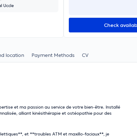
l Uccle
Check availabi
d location
Payment Methods
CV
rtise et ma passion au service de votre bien-être. Installé
nnalisée, alliant kinésithérapie et ostéopathie pour des
ettiques**, et **troubles ATM et maxillo-faciaux**, je