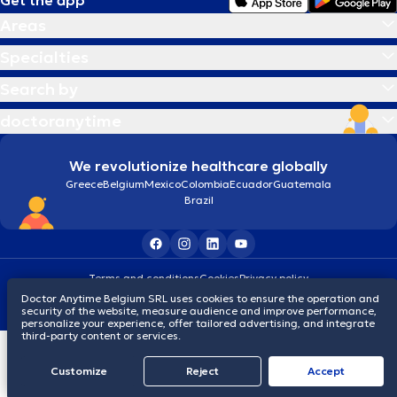
Get the app
Areas
Specialties
Search by
doctoranytime
We revolutionize healthcare globally
Greece
Belgium
Mexico
Colombia
Ecuador
Guatemala
Brazil
Terms and conditions
Cookies
Privacy policy
© 2026 doctoranytime
Doctor Anytime Belgium SRL uses cookies to ensure the operation and
security of the website, measure audience and improve performance,
personalize your experience, offer tailored advertising, and integrate
third-party content or services.
Customize
Reject
Accept