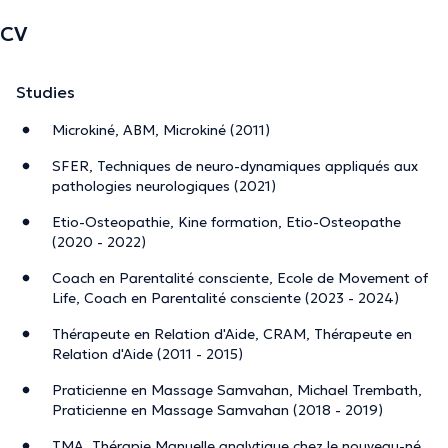
Depuis plus d'une décennie, j'ai le privilège
CV
d'accompagner des personnes dans leur quête de mieux-
être, les accompagnant à retrouver
l'harmonie dans leur
Studies
corps, leur vie et leurs relations
.
Microkiné, ABM, Microkiné (2011)
SFER, Techniques de neuro-dynamiques appliqués aux
Après ces années de maturation, le moment est venu de
pathologies neurologiques (2021)
transcender les enseignements reçus et de les
Etio-Osteopathie, Kine formation, Etio-Osteopathe
transmettre d'une manière unique.
(2020 - 2022)
Coach en Parentalité consciente, Ecole de Movement of
Life, Coach en Parentalité consciente (2023 - 2024)
Ainsi, les feuilles sèches, portant les empreintes des
techniques acquises au fil du temps, se détachent des
Thérapeute en Relation d'Aide, CRAM, Thérapeute en
branches de mon parcours pour nourrir la sève d’une
Relation d'Aide (2011 - 2015)
transmission dont les fruits sont dédiés à ceux et celles
Praticienne en Massage Samvahan, Michael Trembath,
qui en ressentent l'appel intérieur.
Praticienne en Massage Samvahan (2018 - 2019)
TMA, Thérapie Manuelle analytique chez le nouveau-né