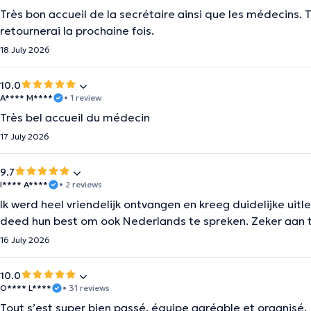
Très bon accueil de la secrétaire ainsi que les médecins.
retournerai la prochaine fois.
18 July 2026
10.0
A**** M****
• 1 review
Très bel accueil du médecin
17 July 2026
9.7
I**** A****
• 2 reviews
Ik werd heel vriendelijk ontvangen en kreeg duidelijke uit
deed hun best om ook Nederlands te spreken. Zeker aan 
16 July 2026
10.0
O**** L****
• 31 reviews
Tout s’est super bien passé. équipe agréable et organisé.