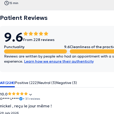
15 min
Patient Reviews
9.6
From 228 reviews
Punctuality
9.6
Cleanliness of the practi
Reviews are written by people who had an appointment with a sp
experience.
Learn how we ensure their authenticity
All (228)
Positive (222)
Neutral (3)
Negative (3)
10.0
O**** L****
• 31 reviews
nickel , reçu le jour même !
29 July 2026