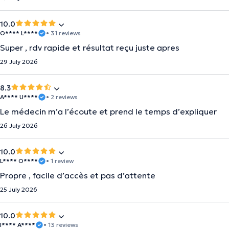
10.0
O**** L****
• 31 reviews
Super , rdv rapide et résultat reçu juste apres
29 July 2026
8.3
A**** U****
• 2 reviews
Le médecin m’a l’écoute et prend le temps d’expliquer
26 July 2026
10.0
L**** O****
• 1 review
Propre , facile d’accès et pas d’attente
25 July 2026
10.0
I**** A****
• 13 reviews