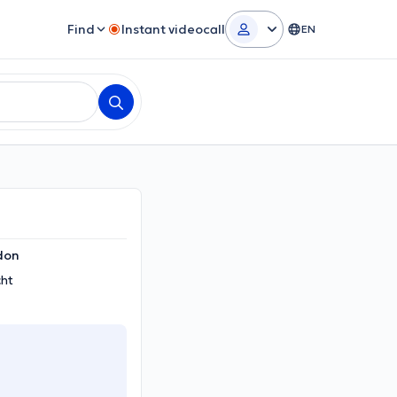
Find
Instant videocall
EN
don
cht