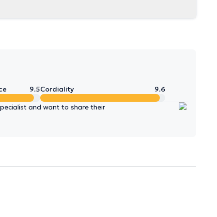
ce
9.5
Cordiality
9.6
ecialist and want to share their