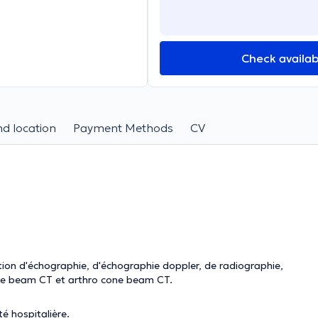
Check availabi
d location
Payment Methods
CV
ation d'échographie, d'échographie doppler, de radiographie,
one beam CT et arthro cone beam CT.
é hospitalière.