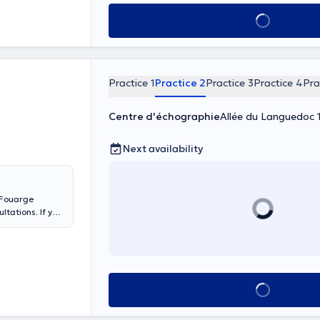
See all
Practice 1
Practice 2
Practice 3
Practice 4
Pra
Centre d'échographie
Allée du Languedoc 1
Next availability
. Fouarge
ltations. If you
See all