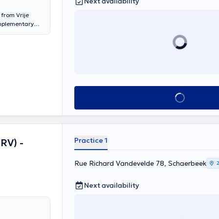
Next availability
 from Vrije
omplementary
n Diploma in
ersity Hospital
See all
Practice 1
RV) -
Rue Richard Vandevelde 78, Schaerbeek
Next availability