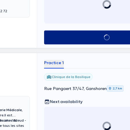
72 72
See all
Practice 1
Clinique de la Basilique
Rue Pangaert 37/47, Ganshoren
2,7 km
Next availability
rie Médicale
,
e.Il est
es sites du
Braine-l'Alleud -
e tous les sites