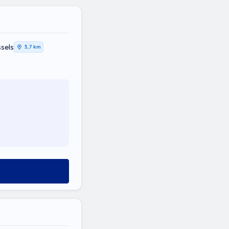
sels
3,7 km