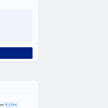
ean
2,0 km