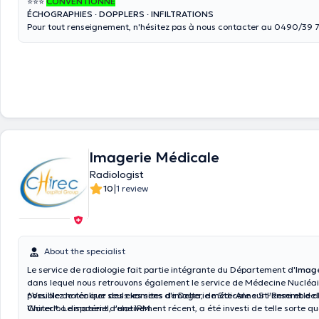
⭐️⭐️⭐️
CONVENTIONNÉ
ÉCHOGRAPHIES
·
DOPPLERS
·
INFILTRATIONS
Pour tout renseignement, n'hésitez pas à nous contacter au 0490/39 
Imagerie Médicale
Radiologist
|
10
1 review
About the specialist
Le service de radiologie fait partie intégrante du Département d'
Image
dans lequel nous retrouvons également le service de Médecine Nucléair
possible de réaliser des examens d'imagerie médicale sur l'ensemble d
*Veuillez noter que seuls les sites de Delta, de Ste-Anne St-Remi et de 
Chirec*. Le matériel, relativement récent, a été investi de telle sorte qu
Waterloo disposent d'une IRM.