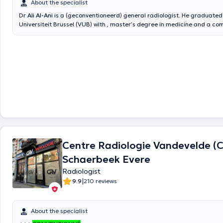
About the specialist
Dr
Ali Al-Ani
is a (geconventioneerd) general radiologist. He graduated
Universiteit Brussel (VUB) with , master’s degree in medicine and a c
master’s degree in diagnostic radiology. He is a holder of the Europea
Radiology (EDiR). He works at the department of radiology in (UZB) Univ
Brussels.
Centre Radiologie Vandevelde (C
Schaerbeek Evere
Radiologist
|
9.9
210 reviews
About the specialist