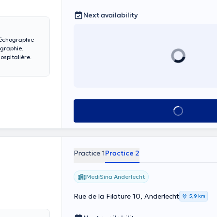
Next availability
'échographie
ographie.
ospitalière.
See all
Practice 1
Practice 2
MediSina Anderlecht
Rue de la Filature 10, Anderlecht
5,9 km