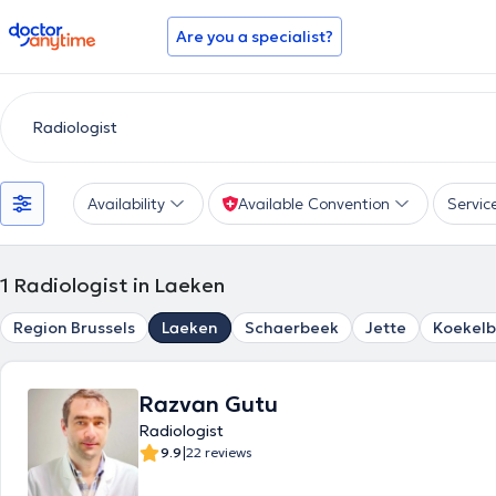
doctoranytime
Are you a specialist?
Availability
Available Convention
Servic
1
Radiologist in Laeken
Region Brussels
Laeken
Schaerbeek
Jette
Koekelb
Razvan Gutu
Radiologist
|
9.9
22 reviews