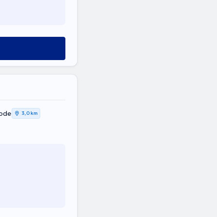
oode
3,0 km