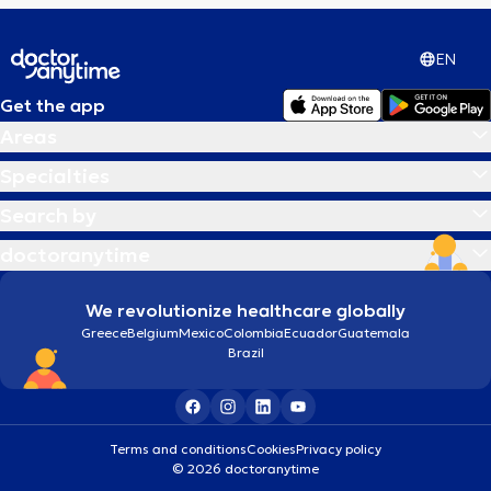
EN
Get the app
Areas
Specialties
Search by
doctoranytime
We revolutionize healthcare globally
Greece
Belgium
Mexico
Colombia
Ecuador
Guatemala
Brazil
Terms and conditions
Cookies
Privacy policy
© 2026 doctoranytime