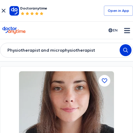
Doctoranytime
Open in Αpp
doctoranytime
EN
Physiotherapist and microphysiotherapist