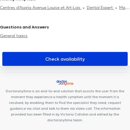
Centres d'Aspria Avenue Louise et Art-Lois
Dental Expert
Mazi
Medical Center Ixelles
Maison Hirsulaser
Stay Strong Ixelles
Cabinet Médical Ixelles
MediMercelis
Ixelles Dental Care
Questions and Answers
Centre Médical Curasi
Park Leopold Medical Centre
Defacqz
General topics
25
Cabinet dentaire de Cordelia Lossy
Cabinet EPIONE -
Elisabeth THURAT
Collectif Santé
PhysioForme
Centre
Médical et de soins Rebalance
Ophtara Medical Center
Check availability
European Skin Clinic
Clinique Bailli
BeNomad
Doctoranytime is an end-to-end solution that assists the user from the
moment they experience a health symptom until the moment it is
resolved, by enabling them to find the specialist they need, request
guidance via chat and talk to them via video call. The information
provided has been filled in by Victoria Cohidon and edited by the
doctoranytime team.