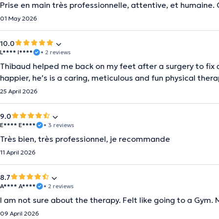
Prise en main très professionnelle, attentive, et humaine.
01 May 2026
10.0
L**** I****
• 2 reviews
Thibaud helped me back on my feet after a surgery to fix a
happier, he’s is a caring, meticulous and fun physical ther
25 April 2026
9.0
E**** E****
• 3 reviews
Très bien, très professionnel, je recommande
11 April 2026
8.7
A**** A****
• 2 reviews
I am not sure about the therapy. Felt like going to a Gym. 
09 April 2026