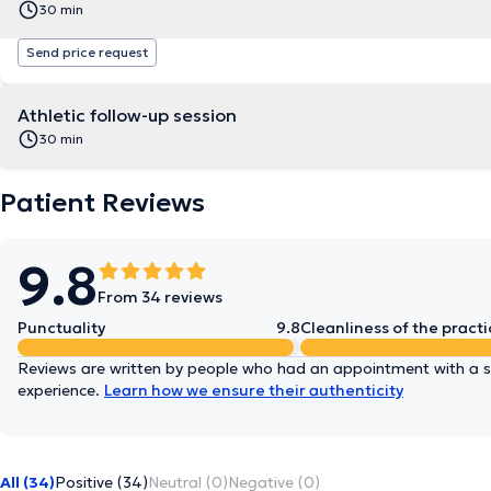
30 min
Send price request
Athletic follow-up session
30 min
Patient Reviews
9.8
From 34 reviews
Punctuality
9.8
Cleanliness of the practi
Reviews are written by people who had an appointment with a sp
experience.
Learn how we ensure their authenticity
All (34)
Positive (34)
Neutral (0)
Negative (0)