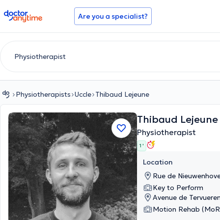
doctoranytime
Are you a specialist?
Physiotherapists
Uccle
Thibaud Lejeune
Thibaud Lejeun
Physiotherapist
1 '
Location
Rue de Nieuwenhove
Key to Perform
Avenue de Tervueren
Motion Rehab (MoR