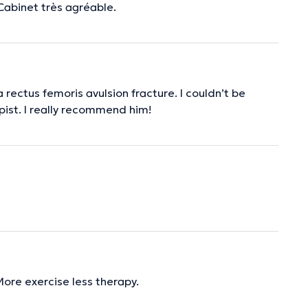
 Cabinet très agréable.
 rectus femoris avulsion fracture. I couldn’t be
apist. I really recommend him!
More exercise less therapy.