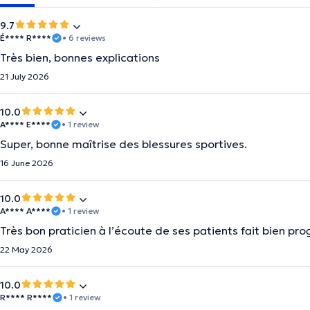
9.7
É**** R****
• 6 reviews
Très bien, bonnes explications
21 July 2026
10.0
A**** E****
• 1 review
Super, bonne maîtrise des blessures sportives.
16 June 2026
10.0
A**** A****
• 1 review
Très bon praticien à l’écoute de ses patients fait bien pro
22 May 2026
10.0
R**** R****
• 1 review