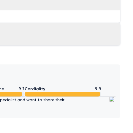
ce
9.7
Cordiality
9.9
ecialist and want to share their