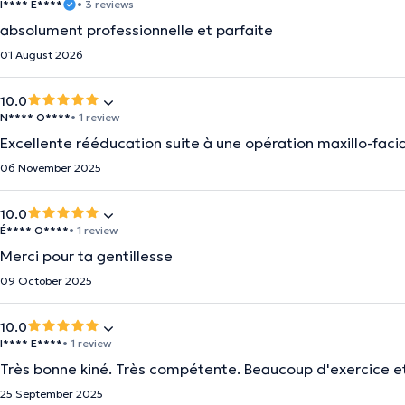
I**** E****
• 3 reviews
absolument professionnelle et parfaite
01 August 2026
10.0
N**** O****
• 1 review
Excellente rééducation suite à une opération maxillo-facia
06 November 2025
10.0
É**** O****
• 1 review
Merci pour ta gentillesse
09 October 2025
10.0
I**** E****
• 1 review
Très bonne kiné. Très compétente. Beaucoup d'exercice e
25 September 2025