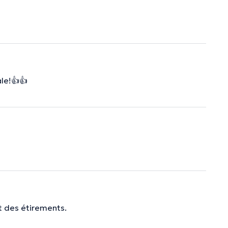
le!👍👍
t des étirements.