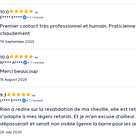
10.0
É**** E****
• 1 review
Premier contact très professionnel et humain. Praticienne
chaudement
19 September 2025
10.0
N**** A****
• 1 review
Merci beaucoup
15 August 2025
9.3
L**** E****
• 1 review
Rien a redire sur la revalidation de ma cheville, elle est re
s'adapte à mes légers retards. Et je m'en excuse d'ailleur.
dépasserait et serait non visible (genre la barre pour les a
25 July 2025