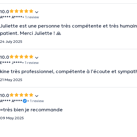
10.0
A**** A****
• 1 review
Juliette est une personne très compétente et très humaine
patient. Merci Juliette ! 🙏
24 July 2025
10.0
E**** J****
• 1 review
kine très professionnel, compétente à l’écoute et sympat
21 May 2025
10.0
A**** A****
• 1 review
=très bien je recommande
09 May 2025