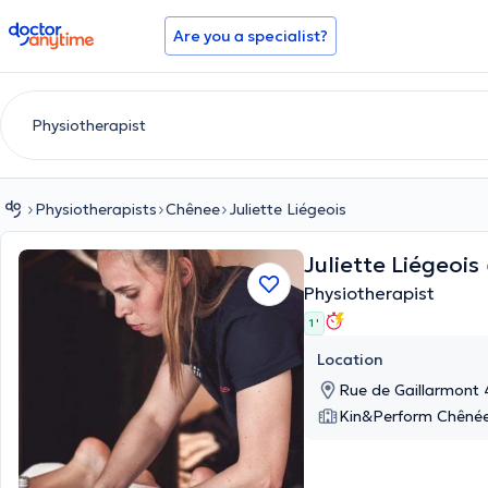
doctoranytime
Are you a specialist?
Physiotherapists
Chênee
Juliette Liégeois
Juliette Liégeois
Physiotherapist
1 '
Location
Rue de Gaillarmont
Kin&Perform Chêné