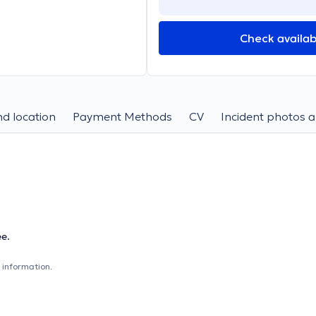
Check availabi
d location
Payment Methods
CV
Incident photos a
ée.
 information.