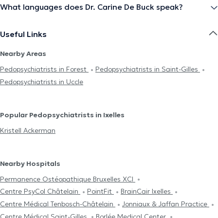
What languages does Dr. Carine De Buck speak?
Useful Links
Nearby Areas
Pedopsychiatrists in Forest
Pedopsychiatrists in Saint-Gilles
Pedopsychiatrists in Uccle
Popular Pedopsychiatrists in Ixelles
Kristell Ackerman
Nearby Hospitals
Permanence Ostéopathique Bruxelles XCI
Centre PsyCol Châtelain
PointFit
BrainCair Ixelles
Centre Médical Tenbosch-Châtelain
Jonniaux & Jaffan Practice
Centre Médical Saint-Gilles
Borlée Medical Center