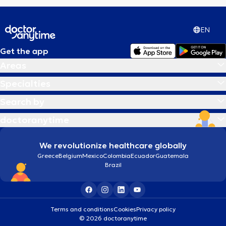
EN
Get the app
Areas
Specialties
Search by
doctoranytime
We revolutionize healthcare globally
Greece
Belgium
Mexico
Colombia
Ecuador
Guatemala
Brazil
Terms and conditions
Cookies
Privacy policy
© 2026 doctoranytime