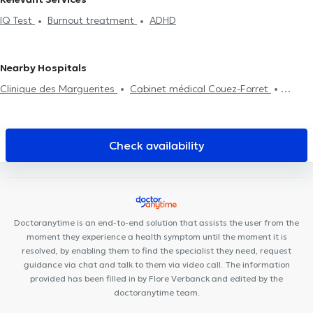
IQ Test
Burnout treatment
ADHD
Nearby Hospitals
Clinique des Marguerites
Cabinet médical Couez-Forret
Cabinet du Dr Colonval
Centre médical Chevalier
Cabinet de
kinésithérapie Lefèvre - Pignez
Espace Diet
M190
Cabinet
Médical THIC
Centre de santé Cartier
Dental Family Charleroi
Check availability
Black and White Dental Clinic
Centre Médical rue Dagnelies
Centre Santé Parc Charleroi
Neuville Santé
Global Care Nurse
at Home
Cabinet Medical du Docteur Elamine
Centre de
Santé l'Olivier
Cabinet privé
SPhysical
Doctoranytime is an end-to-end solution that assists the user from the
moment they experience a health symptom until the moment it is
resolved, by enabling them to find the specialist they need, request
guidance via chat and talk to them via video call. The information
provided has been filled in by Flore Verbanck and edited by the
doctoranytime team.