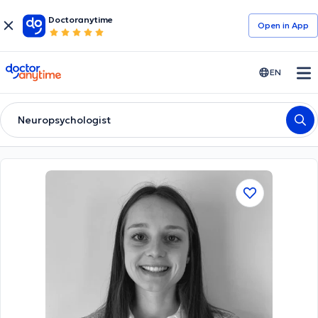
Doctoranytime
Open in Αpp
doctoranytime
EN
Neuropsychologist