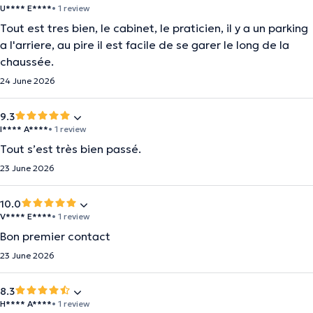
U**** E****
• 1 review
Tout est tres bien, le cabinet, le praticien, il y a un parking
a l'arriere, au pire il est facile de se garer le long de la
chaussée.
24 June 2026
9.3
I**** A****
• 1 review
Tout s’est très bien passé.
23 June 2026
10.0
V**** E****
• 1 review
Bon premier contact
23 June 2026
8.3
H**** A****
• 1 review