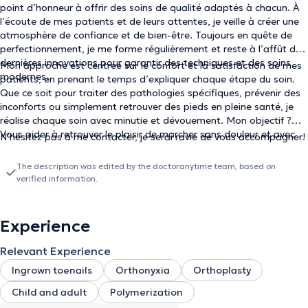
point d’honneur à offrir des soins de qualité adaptés à chacun. À
l’écoute de mes patients et de leurs attentes, je veille à créer une
atmosphère de confiance et de bien-être. Toujours en quête de
perfectionnement, je me forme régulièrement et reste à l’affût des
dernières innovations pour garantir des techniques et des soins
Mon approche est centrée sur le confort et la satisfaction de mes
modernes.
patients, en prenant le temps d’expliquer chaque étape du soin.
Que ce soit pour traiter des pathologies spécifiques, prévenir des
inconforts ou simplement retrouver des pieds en pleine santé, je
réalise chaque soin avec minutie et dévouement. Mon objectif ?
Vous aider à retrouver le plaisir de marcher sans douleur et avec
N’hésitez pas à me contacter, je serai ravie de vous accompagner!
sérénité.
The description was edited by the doctoranytime team, based on
verified information.
Experience
Relevant Experience
Ingrown toenails
Orthonyxia
Orthoplasty
Child and adult
Polymerization