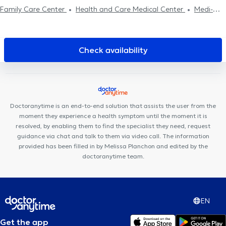
Family Care Center
Health and Care Medical Center
Medi-
team
Medistockel
GLOBAL CLINIC
Cabinet Woluwe-Saint-
Pierre
Stockel Medical Center
FUNMEDDEV Bruxelles
Centre
Mimosa Stockel
Clinique 53
Clinique des Courses
The
Check availability
French Consultant
Clinique 27
Centre médical du Val
Ostéo
Stockel
Clinique Dentaire Vandervelde
Optima Care
CIRCAE - Sleep and Lifestyle Medical Care
Amimo Lenneke
Curenest
Doctoranytime is an end-to-end solution that assists the user from the
moment they experience a health symptom until the moment it is
resolved, by enabling them to find the specialist they need, request
guidance via chat and talk to them via video call. The information
provided has been filled in by Melissa Planchon and edited by the
doctoranytime team.
EN
Get the app