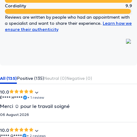
Cordiality
9.9
Reviews are written by people who had an appointment with
a specialist and want to share their experience.
Learn how we
ensure their authenticity
All (135)
Positive (135)
Neutral (0)
Negative (0)
10.0
É**** H****
• 1 review
Merci ☺️ pour le travail soigné
06 August 2026
10.0
I**** O****
• 2 reviews