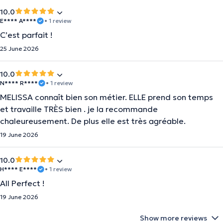
10.0
E**** A****
• 1 review
C’est parfait !
25 June 2026
10.0
N**** R****
• 1 review
MELISSA connaît bien son métier. ELLE prend son temps
et travaille TRÈS bien . je la recommande
chaleureusement. De plus elle est très agréable.
19 June 2026
10.0
H**** E****
• 1 review
All Perfect !
19 June 2026
Show more reviews