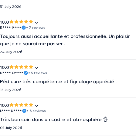
31 July 2026
10.0
R**** I****
• 7 reviews
Toujours aussi accueillante et professionnelle. Un plaisir
que je ne saurai me passer .
24 July 2026
10.0
U**** O****
• 5 reviews
Pédicure très compétente et fignolage apprécié !
15 July 2026
10.0
L**** U****
• 3 reviews
Très bon soin dans un cadre et atmosphère 👌
01 July 2026