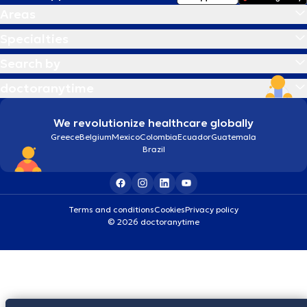
Areas
Specialties
Search by
doctoranytime
We revolutionize healthcare globally
Greece
Belgium
Mexico
Colombia
Ecuador
Guatemala
Brazil
Terms and conditions
Cookies
Privacy policy
© 2026 doctoranytime