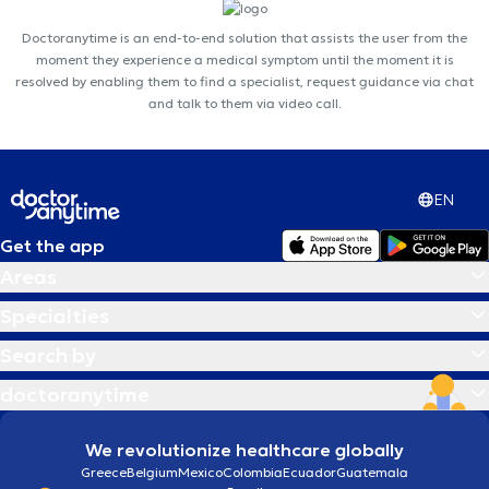
Doctoranytime is an end-to-end solution that assists the user from the
moment they experience a medical symptom until the moment it is
resolved by enabling them to find a specialist, request guidance via chat
and talk to them via video call.
EN
Get the app
Areas
Specialties
Search by
doctoranytime
We revolutionize healthcare globally
Greece
Belgium
Mexico
Colombia
Ecuador
Guatemala