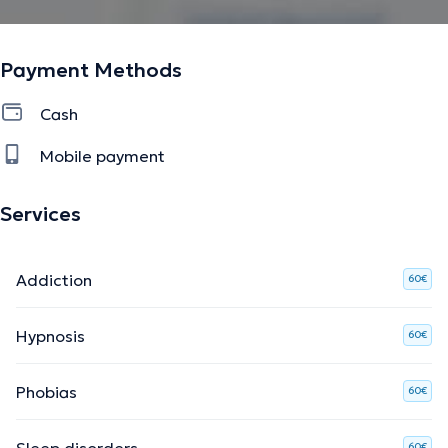
espace bienveillant, propice à l'expression libre et
authentique
des personnes que j'accompagne.
Payment Methods
Cash
The description was edited by the doctoranytime team, based on verified
Mobile payment
information.
Services
Addiction
60€
Hypnosis
60€
Phobias
60€
Sleep disorders
60€