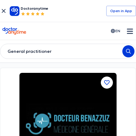
Doctoranytime
Open in Αpp
doctoranytime
EN
General practitioner