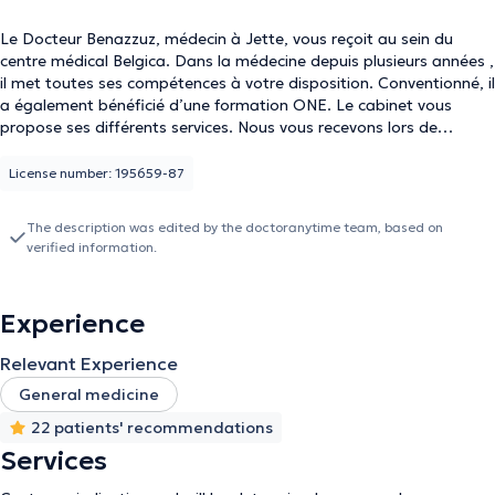
Le Docteur Benazzuz, médecin à Jette, vous reçoit au sein du
centre médical Belgica. Dans la médecine depuis plusieurs années ,
il met toutes ses compétences à votre disposition. Conventionné, il
a également bénéficié d’une formation ONE. Le cabinet vous
propose ses différents services. Nous vous recevons lors de
consultations et émettrons les diagnostics nécessaires. Nous
pratiquons également les prélèvements (prises de sang,test PCR-
License number: 195659-87
Covid...) durant les heures de consultations. Les langues parlées
pour les consultations sont : francais -anglais-arabe et berbère.
The description was edited by the doctoranytime team, based on
verified information.
Experience
Relevant Experience
General medicine
22 patients' recommendations
Services