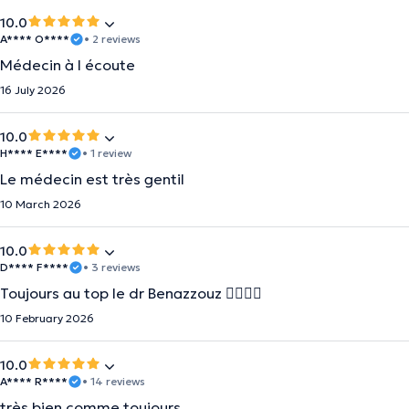
10.0
A**** O****
• 2 reviews
Médecin à l écoute
16 July 2026
10.0
H**** E****
• 1 review
Le médecin est très gentil
10 March 2026
10.0
D**** F****
• 3 reviews
Toujours au top le dr Benazzouz 👍🏼👍🏼
10 February 2026
10.0
A**** R****
• 14 reviews
très bien comme toujours