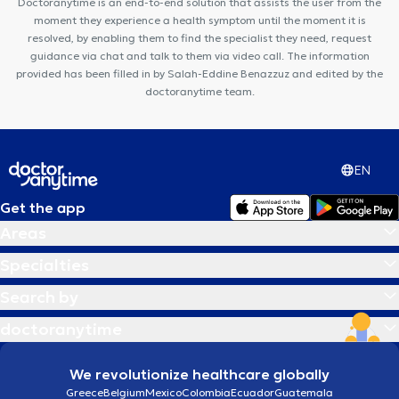
Doctoranytime is an end-to-end solution that assists the user from the
Jette
Pluriel de Soins
Centre Médical Koekelberg
moment they experience a health symptom until the moment it is
resolved, by enabling them to find the specialist they need, request
guidance via chat and talk to them via video call. The information
provided has been filled in by Salah-Eddine Benazzuz and edited by the
doctoranytime team.
EN
Get the app
Areas
Specialties
Search by
doctoranytime
We revolutionize healthcare globally
Greece
Belgium
Mexico
Colombia
Ecuador
Guatemala