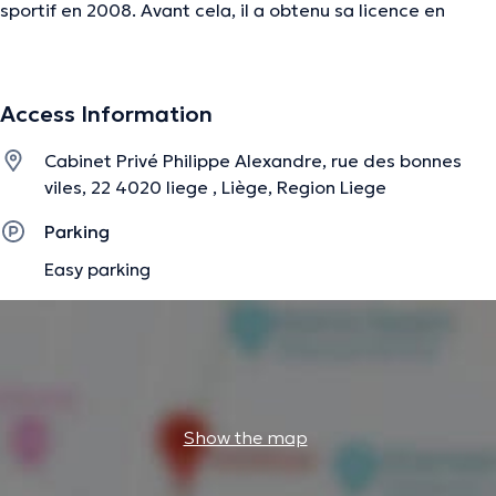
sportif en 2008. Avant cela, il a obtenu sa licence en
éducation physique en 2004, Ses spécialités sont la perte
de poids, la diététique sportive, le personal training. Fort
de son experience, il s'est aussi enrichit en se rendant à
Access Information
des conférences au sujet de la perte de poids et de
l'équilibre alimentaire.
Cabinet Privé Philippe Alexandre, rue des bonnes
viles, 22 4020 liege , Liège, Region Liege
The description was edited by the doctoranytime team, based on verified
Parking
information.
Easy parking
Show the map