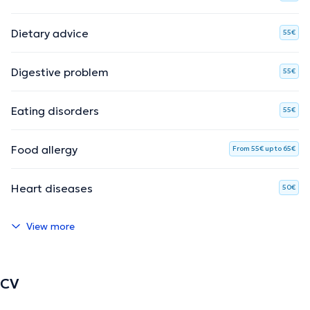
Dietary advice
55€
Digestive problem
55€
Eating disorders
55€
Food allergy
From 55€ up to 65€
Heart diseases
50€
View more
CV