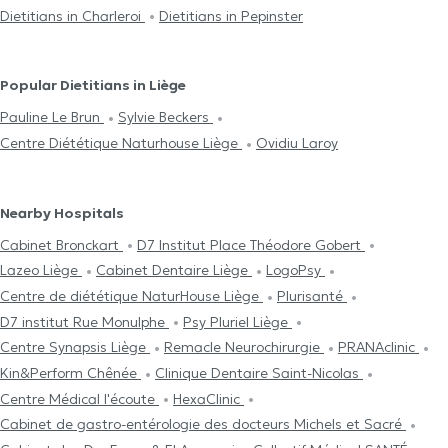
Dietitians in Charleroi
Dietitians in Pepinster
Popular Dietitians in Liège
Pauline Le Brun
Sylvie Beckers
Centre Diététique Naturhouse Liège
Ovidiu Laroy
Nearby Hospitals
Cabinet Bronckart
D7 Institut Place Théodore Gobert
Lazeo Liège
Cabinet Dentaire Liège
LogoPsy
Centre de diététique NaturHouse Liège
Plurisanté
D7 institut Rue Monulphe
Psy Pluriel Liège
Centre Synapsis Liège
Remacle Neurochirurgie
PRANAclinic
Kin&Perform Chênée
Clinique Dentaire Saint-Nicolas
Centre Médical l'écoute
HexaClinic
Cabinet de gastro-entérologie des docteurs Michels et Sacré